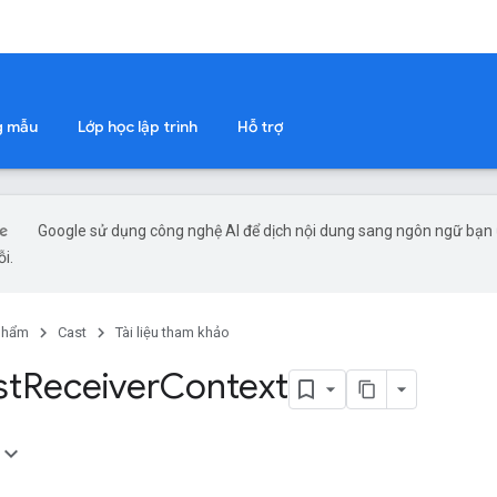
g mẫu
Lớp học lập trình
Hỗ trợ
Google sử dụng công nghệ AI để dịch nội dung sang ngôn ngữ bạn ư
ỗi.
phẩm
Cast
Tài liệu tham khảo
st
Receiver
Context