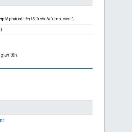
 lệ phải có tiền tố là chuỗi "urn:x-cast:".
e
)
gian tên.
ype