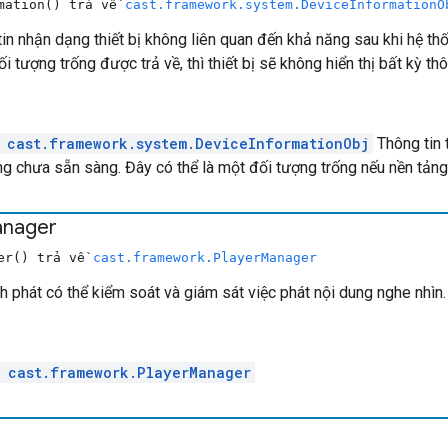
rmation() trả về
cast.framework.system.DeviceInformationO
in nhận dạng thiết bị không liên quan đến khả năng sau khi hệ thố
ối tượng trống được trả về, thì thiết bị sẽ không hiển thị bất kỳ th
e
cast.framework.system.DeviceInformationObj
Thông tin t
ng chưa sẵn sàng. Đây có thể là một đối tượng trống nếu nền tảng 
nager
ger() trả về
cast.framework.PlayerManager
nh phát có thể kiểm soát và giám sát việc phát nội dung nghe nhìn.
l
cast.framework.PlayerManager