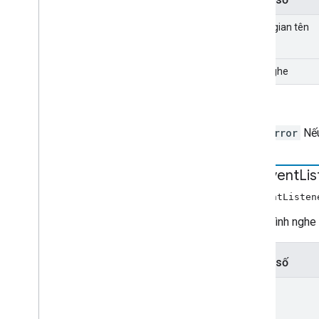
không gian tên
trình nghe
Gửi
Error
Nếu
add
Event
Li
addEventListen
Thêm trình nghe 
Tham số
loại