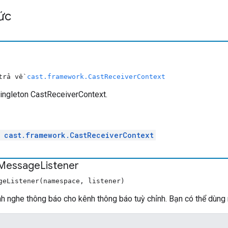
ức
 trả về
cast.framework.CastReceiverContext
singleton CastReceiverContext.
l
cast.framework.CastReceiverContext
Message
Listener
geListener(namespace, listener)
ình nghe thông báo cho kênh thông báo tuỳ chỉnh. Bạn có thể dùng 