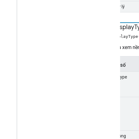
trình xử lý
can
Display
T
canDisplayType
Kiểm tra xem nền
Tham số
mimeType
codec
chiều rộng