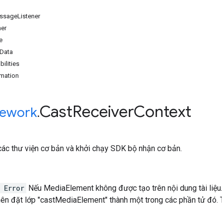
sageListener
ner
e
nData
ilities
rmation
Cast
Receiver
Context
ework
.
 các thư viện cơ bản và khởi chạy SDK bộ nhận cơ bản.
 Error
Nếu MediaElement không được tạo trên nội dung tài liệu.
 nên đặt lớp "castMediaElement" thành một trong các phần tử đó.