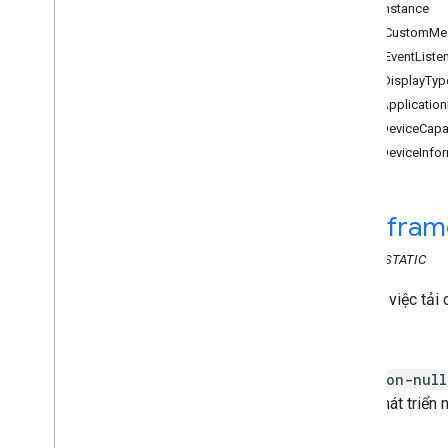
API người gửi web
getInstance
addCustomMes
API người nhận
addEventListe
API Bộ thu web
canDisplayTyp
Tổng quan
getApplicatio
Cast
.
framework
getDeviceCapab
Cast
.
framework
getDeviceInfo
Trình quản lý âm thanh
Cast
Receiver
Context
Tùy chọn Cast
Receiver
cast
.
fram
Siêu dữ liệu Dash
Timed
CLASS
STATIC
Siêu dữ liệu Hls
Timed
Thông tin yêu cầu mạng
Quản lý việc tải
Thông tin phản hồi của mạng
Cấu hình phát
Gửi
Trình quản lý người chơi
non-null
Cơ sở hàng đợi
phát triển
Trình quản lý hàng đợi
Trình quản lý văn bản