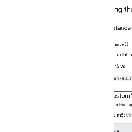
Siêu dữ liệu theo thời gian
Phương th
Cast
.
framework
.
breaks
Cast
.
framework
.
events
Cast
.
framework
.
Messages
get
Instance
cast
.
framework
.
stats
Cast
.
framework
.
system
STATIC
getInstance()
Cast
.
framework
.
ui
Chỉ mục của tất cả
Trả về thực thể 
API Android TV receiver
Giá trị trả về
non-nul
add
Custom
addCustomMessa
Thiết lập một tr
Tham số