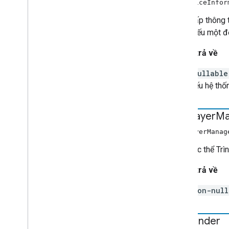
getDeviceInfo
Cung cấp thông t
"null". Nếu một đ
Giá trị trả về
nullabl
nếu hệ thố
get
Player
Ma
getPlayerMana
Lấy thực thể Trì
Giá trị trả về
non-nul
get
Sender