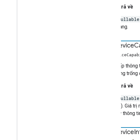
Giá trị trả về
nullabl
sàng.
get
Device
Ca
getDeviceCapa
Cung cấp thông t
đối tượng trống đ
Giá trị trả về
nullabl
trị). Giá t
kỳ thông ti
get
Device
I