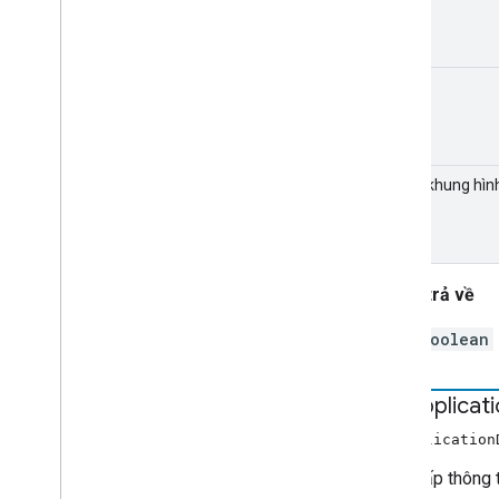
độ cao
tốc độ khung hìn
Giá trị trả về
boolean
get
Applicat
getApplicatio
Cung cấp thông t