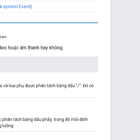
k.system.Event
)
ean
ideo hoặc âm thanh hay không.
 và loại phụ được phân tách bằng dấu "/". Đó có
 phân tách bằng dấu phẩy, trong đó mỗi định
g luồng.