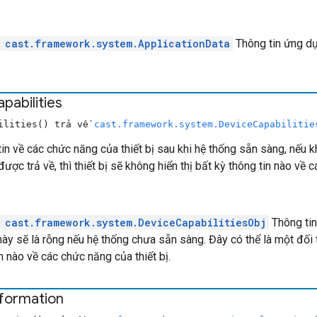
e
cast.framework.system.ApplicationData
Thông tin ứng dụ
pabilities
bilities() trả về
cast.framework.system.DeviceCapabilitie
in về các chức năng của thiết bị sau khi hệ thống sẵn sàng, nếu kh
ược trả về, thì thiết bị sẽ không hiển thị bất kỳ thông tin nào về 
e
cast.framework.system.DeviceCapabilitiesObj
Thông tin
rị này sẽ là rỗng nếu hệ thống chưa sẵn sàng. Đây có thể là một đố
n nào về các chức năng của thiết bị.
nformation