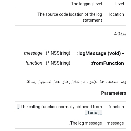
The logging level.
level
The source code location of the log
location
statement.
منذ
4.0
message
(NSString *)
- (void) logMessage:
function
(NSString *)
fromFunction:
يتم استدعاء هذا الإجراء من خلال إطار العمل لتسجيل رسالة.
Parameters
_
The calling function, normally obtained from
function
_
func
_
_
.
The log message.
message