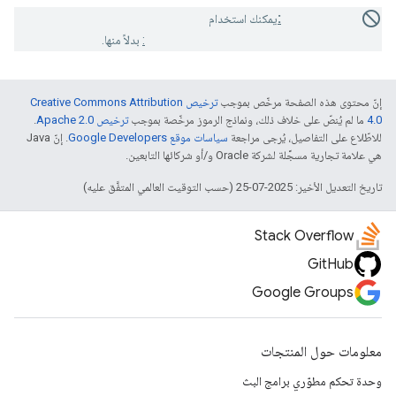
Deprecated:
يمكنك استخدام
logMessage:atLevel:fromFunction:location:
بدلاً منها.
إنّ محتوى هذه الصفحة مرخّص بموجب
ترخيص Creative Commons Attribution
4.0‏
ما لم يُنصّ على خلاف ذلك، ونماذج الرموز مرخّصة بموجب
ترخيص Apache 2.0‏
.
للاطّلاع على التفاصيل، يُرجى مراجعة
سياسات موقع Google Developers‏
. إنّ Java
هي علامة تجارية مسجَّلة لشركة Oracle و/أو شركائها التابعين.
تاريخ التعديل الأخير: 2025-07-25 (حسب التوقيت العالمي المتفَّق عليه)
Stack Overflow
GitHub
Google Groups
معلومات حول المنتجات
وحدة تحكم مطوّري برامج البث