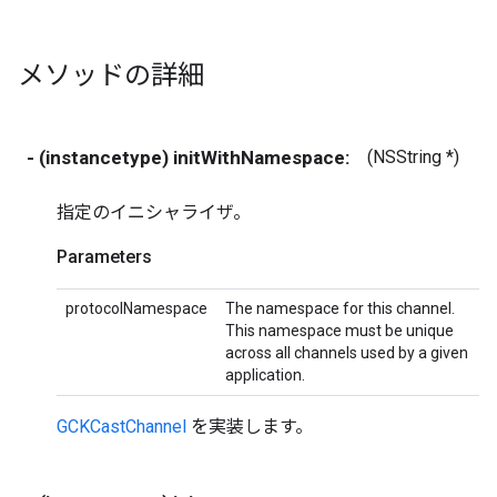
メソッドの詳細
- (instancetype) initWithNamespace:
(NSString *)
p
指定のイニシャライザ。
Parameters
protocolNamespace
The namespace for this channel.
This namespace must be unique
across all channels used by a given
application.
GCKCastChannel
を実装します。