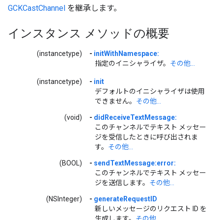
GCKCastChannel
を継承します。
インスタンス メソッドの概要
(instancetype)
-
initWithNamespace:
指定のイニシャライザ。
その他...
(instancetype)
-
init
デフォルトのイニシャライザは使用
できません。
その他...
(void)
-
didReceiveTextMessage:
このチャンネルでテキスト メッセー
ジを受信したときに呼び出されま
す。
その他...
(BOOL)
-
sendTextMessage:error:
このチャンネルでテキスト メッセー
ジを送信します。
その他...
(NSInteger)
-
generateRequestID
新しいメッセージのリクエスト ID を
生成します。
その他...