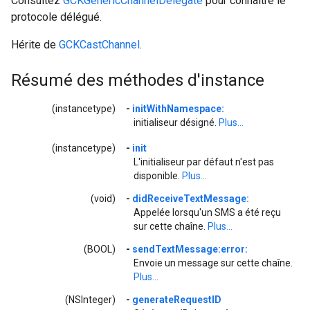
Consultez
GCKGenericChannelDelegate
pour connaître le
protocole délégué.
Hérite de
GCKCastChannel
.
Résumé des méthodes d'instance
(instancetype)
-
initWithNamespace:
initialiseur désigné.
Plus...
(instancetype)
-
init
L'initialiseur par défaut n'est pas
disponible.
Plus...
(void)
-
didReceiveTextMessage:
Appelée lorsqu'un SMS a été reçu
sur cette chaîne.
Plus...
(BOOL)
-
sendTextMessage:error:
Envoie un message sur cette chaîne.
Plus...
(NSInteger)
-
generateRequestID