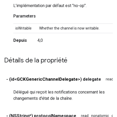
L'implémentation par défaut est "no-op".
Parameters
isWritable
Whether the channel is now writable.
Depuis
4,0
Détails de la propriété
- (id<
GCKGenericChannelDelegate
>) delegate
read
Délégué qui reçoit les notifications concernant les
changements d'état de la chaîne.
- (NSString*) protocolNamespace
read
nonatomic
co