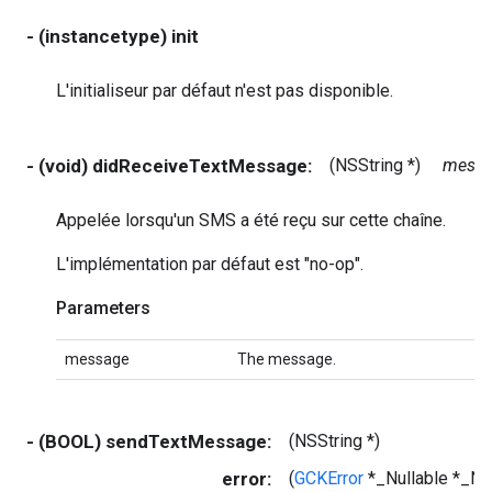
- (instancetype) init
L'initialiseur par défaut n'est pas disponible.
- (void) didReceiveTextMessage:
(NSString *)
messa
Appelée lorsqu'un SMS a été reçu sur cette chaîne.
L'implémentation par défaut est "no-op".
Parameters
message
The message.
- (BOOL) sendTextMessage:
(NSString *)
error:
(
GCKError
*_Nullable *_Nu