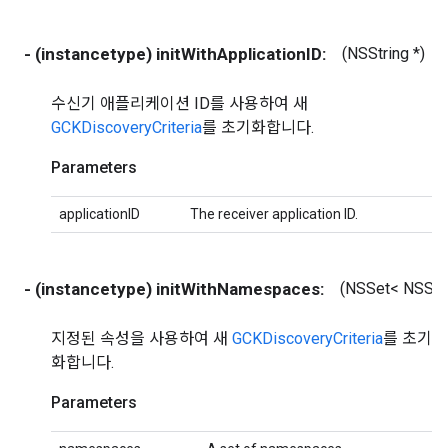
- (instancetype) initWithApplicationID:
(NSString *)
수신기 애플리케이션 ID를 사용하여 새
GCKDiscoveryCriteria
를 초기화합니다.
Parameters
applicationID
The receiver application ID.
- (instancetype) initWithNamespaces:
(NSSet< NSStri
지정된 속성을 사용하여 새
GCKDiscoveryCriteria
를 초기
화합니다.
Parameters