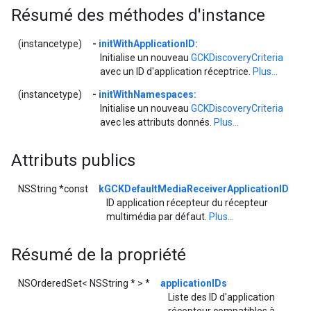
Résumé des méthodes d'instance
(instancetype)
-
initWithApplicationID:
Initialise un nouveau
GCKDiscoveryCriteria
avec un ID d'application réceptrice.
Plus...
(instancetype)
-
initWithNamespaces:
Initialise un nouveau
GCKDiscoveryCriteria
avec les attributs donnés.
Plus...
Attributs publics
NSString *const
kGCKDefaultMediaReceiverApplicationID
ID application récepteur du récepteur
multimédia par défaut.
Plus...
Résumé de la propriété
NSOrderedSet< NSString * > *
applicationIDs
Liste des ID d'application
récepteur compatibles à