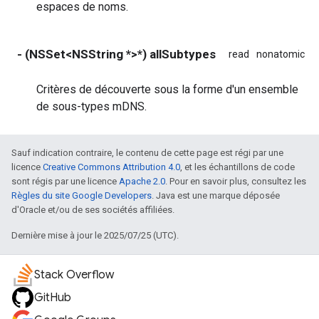
espaces de noms.
- (NSSet<NSString *>*) allSubtypes
read
nonatomic
s
Critères de découverte sous la forme d'un ensemble
de sous-types mDNS.
Sauf indication contraire, le contenu de cette page est régi par une
licence
Creative Commons Attribution 4.0
, et les échantillons de code
sont régis par une licence
Apache 2.0
. Pour en savoir plus, consultez les
Règles du site Google Developers
. Java est une marque déposée
d'Oracle et/ou de ses sociétés affiliées.
Dernière mise à jour le 2025/07/25 (UTC).
Stack Overflow
GitHub