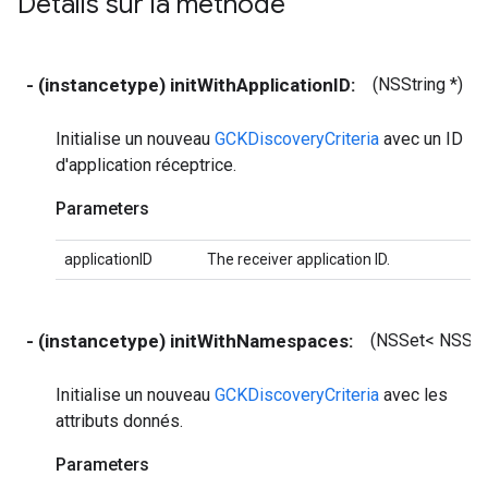
Détails sur la méthode
- (instancetype) initWithApplicationID:
(NSString *)
Initialise un nouveau
GCKDiscoveryCriteria
avec un ID
d'application réceptrice.
Parameters
applicationID
The receiver application ID.
- (instancetype) initWithNamespaces:
(NSSet< NSStri
Initialise un nouveau
GCKDiscoveryCriteria
avec les
attributs donnés.
Parameters