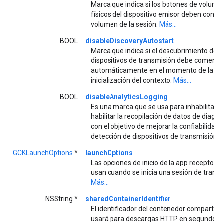
Marca que indica si los botones de volum
físicos del dispositivo emisor deben contro
volumen de la sesión.
Más...
BOOL
disableDiscoveryAutostart
Marca que indica si el descubrimiento de
dispositivos de transmisión debe comenz
automáticamente en el momento de la
inicialización del contexto.
Más...
BOOL
disableAnalyticsLogging
Es una marca que se usa para inhabilitar o
habilitar la recopilación de datos de diagn
con el objetivo de mejorar la confiabilidad 
detección de dispositivos de transmisión.
GCKLaunchOptions
*
launchOptions
Las opciones de inicio de la app receptora
usan cuando se inicia una sesión de trans
Más...
NSString *
sharedContainerIdentifier
El identificador del contenedor compartid
usará para descargas HTTP en segundo p