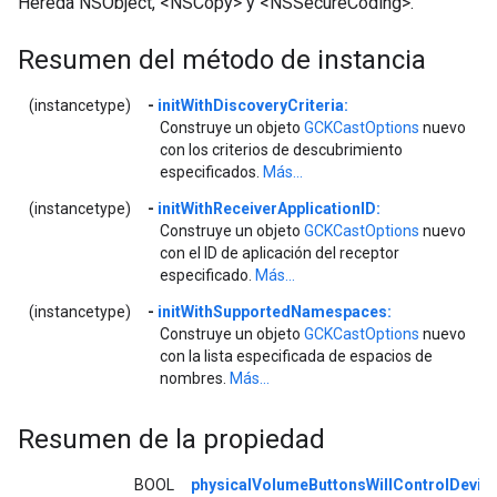
Hereda NSObject, <NSCopy> y <NSSecureCoding>.
Resumen del método de instancia
(instancetype)
-
initWithDiscoveryCriteria:
Construye un objeto
GCKCastOptions
nuevo
con los criterios de descubrimiento
especificados.
Más...
(instancetype)
-
initWithReceiverApplicationID:
Construye un objeto
GCKCastOptions
nuevo
con el ID de aplicación del receptor
especificado.
Más...
(instancetype)
-
initWithSupportedNamespaces:
Construye un objeto
GCKCastOptions
nuevo
con la lista especificada de espacios de
nombres.
Más...
Resumen de la propiedad
BOOL
physicalVolumeButtonsWillControlDevi