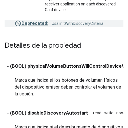
receiver application on each discovered
Cast device.
Deprecated:
Usa initWithDiscoveryCriteria:
Detalles de la propiedad
- (BOOL) physicalVolumeButtonsWillControlDeviceV
Marca que indica si los botones de volumen físicos
del dispositivo emisor deben controlar el volumen de
la sesión.
- (BOOL) disableDiscoveryAutostart
read
write
nonat
Marca que indica si el descubrimiento de dispositivos