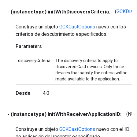
- (instancetype) initWithDiscoveryCriteria:
(
GCKDisco
Construye un objeto
GCKCastOptions
nuevo con los
criterios de descubrimiento especificados.
Parameters
discoveryCriteria
The discovery criteria to apply to
discovered Cast devices. Only those
devices that satisfy the criteria will be
made available to the application.
Desde
4.0
- (instancetype) initWithReceiverApplicationID:
(NSS
Construye un objeto
GCKCastOptions
nuevo con el ID
de aplicación del receptor especificado.