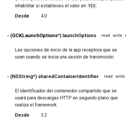
inhabilitar si estableces el valor en
YES
.
Desde
4.0
- (
GCKLaunchOptions
*) launchOptions
read
write
no
Las opciones de inicio de la app receptora que se
usan cuando se inicia una sesión de transmisión.
- (NSString*) sharedContainerIdentifier
read
write
n
El identificador del contenedor compartido que se
usará para descargas HTTP en segundo plano que
realiza el framework.
Desde
3.2