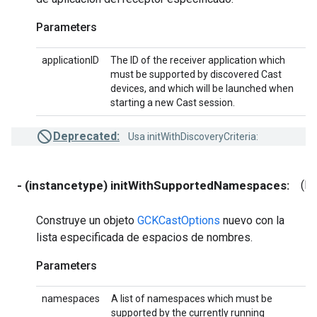
Parameters
applicationID
The ID of the receiver application which
must be supported by discovered Cast
devices, and which will be launched when
starting a new Cast session.
Deprecated:
Usa initWithDiscoveryCriteria:
- (instancetype) initWithSupportedNamespaces:
(NS
Construye un objeto
GCKCastOptions
nuevo con la
lista especificada de espacios de nombres.
Parameters
namespaces
A list of namespaces which must be
supported by the currently running