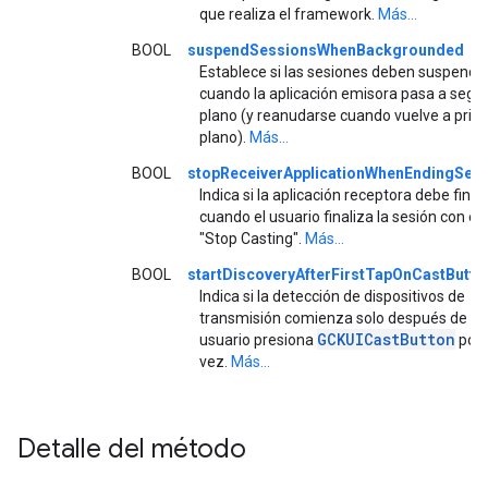
que realiza el framework.
Más...
BOOL
suspendSessionsWhenBackgrounded
Establece si las sesiones deben suspende
cuando la aplicación emisora pasa a seg
plano (y reanudarse cuando vuelve a prim
plano).
Más...
BOOL
stopReceiverApplicationWhenEndingSes
Indica si la aplicación receptora debe final
cuando el usuario finaliza la sesión con el
"Stop Casting".
Más...
BOOL
startDiscoveryAfterFirstTapOnCastButto
Indica si la detección de dispositivos de
transmisión comienza solo después de qu
GCKUICast
Button
usuario presiona
por 
vez.
Más...
Detalle del método