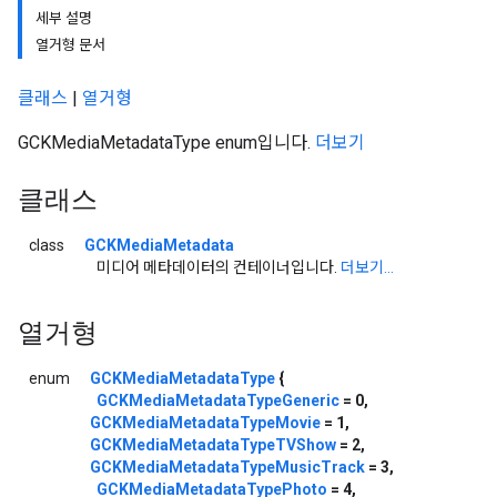
세부 설명
열거형 문서
클래스
|
열거형
GCKMediaMetadataType enum입니다.
더보기
클래스
class
GCKMediaMetadata
미디어 메타데이터의 컨테이너입니다.
더보기...
열거형
enum
GCKMediaMetadataType
{
GCKMediaMetadataTypeGeneric
= 0,
GCKMediaMetadataTypeMovie
= 1,
GCKMediaMetadataTypeTVShow
= 2,
GCKMediaMetadataTypeMusicTrack
= 3,
GCKMediaMetadataTypePhoto
= 4,