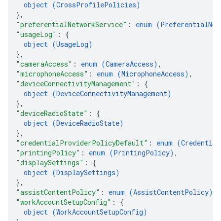
object (
CrossProfilePolicies
)
}
,
"preferentialNetworkService"
: 
enum (
PreferentialNet
"usageLog"
: 
{
object (
UsageLog
)
}
,
"cameraAccess"
: 
enum (
CameraAccess
)
,
"microphoneAccess"
: 
enum (
MicrophoneAccess
)
,
"deviceConnectivityManagement"
: 
{
object (
DeviceConnectivityManagement
)
}
,
"deviceRadioState"
: 
{
object (
DeviceRadioState
)
}
,
"credentialProviderPolicyDefault"
: 
enum (
Credential
"printingPolicy"
: 
enum (
PrintingPolicy
)
,
"displaySettings"
: 
{
object (
DisplaySettings
)
}
,
"assistContentPolicy"
: 
enum (
AssistContentPolicy
)
,
"workAccountSetupConfig"
: 
{
object (
WorkAccountSetupConfig
)