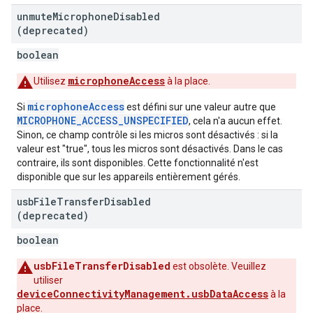
unmute
Microphone
Disabled
(deprecated)
boolean
microphoneAccess
Utilisez
à la place.
microphoneAccess
Si
est défini sur une valeur autre que
MICROPHONE_ACCESS_UNSPECIFIED
, cela n'a aucun effet.
Sinon, ce champ contrôle si les micros sont désactivés : si la
valeur est "true", tous les micros sont désactivés. Dans le cas
contraire, ils sont disponibles. Cette fonctionnalité n'est
disponible que sur les appareils entièrement gérés.
usb
File
Transfer
Disabled
(deprecated)
boolean
usbFileTransferDisabled
est obsolète. Veuillez
utiliser
deviceConnectivityManagement.usbDataAccess
à la
place.