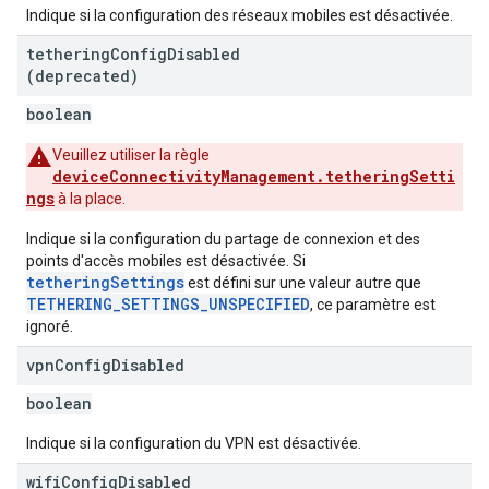
Indique si la configuration des réseaux mobiles est désactivée.
tethering
Config
Disabled
(deprecated)
boolean
Veuillez utiliser la règle
deviceConnectivityManagement.tetheringSetti
ngs
à la place.
Indique si la configuration du partage de connexion et des
points d'accès mobiles est désactivée. Si
tetheringSettings
est défini sur une valeur autre que
TETHERING_SETTINGS_UNSPECIFIED
, ce paramètre est
ignoré.
vpn
Config
Disabled
boolean
Indique si la configuration du VPN est désactivée.
wifi
Config
Disabled