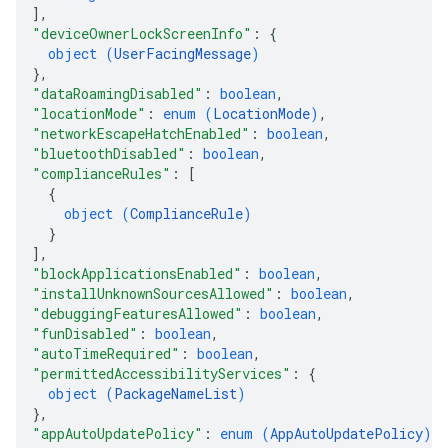
]
,
"deviceOwnerLockScreenInfo"
: 
{
object (
UserFacingMessage
)
}
,
"dataRoamingDisabled"
: 
boolean
,
"locationMode"
: 
enum (
LocationMode
)
,
"networkEscapeHatchEnabled"
: 
boolean
,
"bluetoothDisabled"
: 
boolean
,
"complianceRules"
: 
[
{
object (
ComplianceRule
)
}
]
,
"blockApplicationsEnabled"
: 
boolean
,
"installUnknownSourcesAllowed"
: 
boolean
,
"debuggingFeaturesAllowed"
: 
boolean
,
"funDisabled"
: 
boolean
,
"autoTimeRequired"
: 
boolean
,
"permittedAccessibilityServices"
: 
{
object (
PackageNameList
)
}
,
"appAutoUpdatePolicy"
: 
enum (
AppAutoUpdatePolicy
)
,