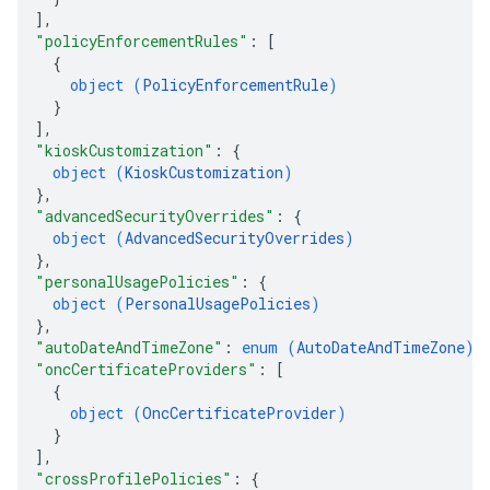
]
,
"policyEnforcementRules"
: 
[
{
object (
PolicyEnforcementRule
)
}
]
,
"kioskCustomization"
: 
{
object (
KioskCustomization
)
}
,
"advancedSecurityOverrides"
: 
{
object (
AdvancedSecurityOverrides
)
}
,
"personalUsagePolicies"
: 
{
object (
PersonalUsagePolicies
)
}
,
"autoDateAndTimeZone"
: 
enum (
AutoDateAndTimeZone
)
,
"oncCertificateProviders"
: 
[
{
object (
OncCertificateProvider
)
}
]
,
"crossProfilePolicies"
: 
{