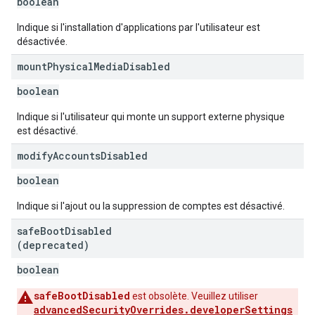
boolean
Indique si l'installation d'applications par l'utilisateur est
désactivée.
mount
Physical
Media
Disabled
boolean
Indique si l'utilisateur qui monte un support externe physique
est désactivé.
modify
Accounts
Disabled
boolean
Indique si l'ajout ou la suppression de comptes est désactivé.
safe
Boot
Disabled
(deprecated)
boolean
safeBootDisabled
est obsolète. Veuillez utiliser
advancedSecurityOverrides.developerSettings