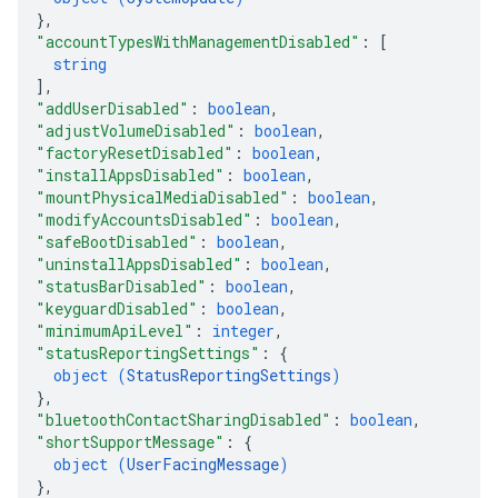
}
,
"accountTypesWithManagementDisabled"
: 
[
string
]
,
"addUserDisabled"
: 
boolean
,
"adjustVolumeDisabled"
: 
boolean
,
"factoryResetDisabled"
: 
boolean
,
"installAppsDisabled"
: 
boolean
,
"mountPhysicalMediaDisabled"
: 
boolean
,
"modifyAccountsDisabled"
: 
boolean
,
"safeBootDisabled"
: 
boolean
,
"uninstallAppsDisabled"
: 
boolean
,
"statusBarDisabled"
: 
boolean
,
"keyguardDisabled"
: 
boolean
,
"minimumApiLevel"
: 
integer
,
"statusReportingSettings"
: 
{
object (
StatusReportingSettings
)
}
,
"bluetoothContactSharingDisabled"
: 
boolean
,
"shortSupportMessage"
: 
{
object (
UserFacingMessage
)
}
,