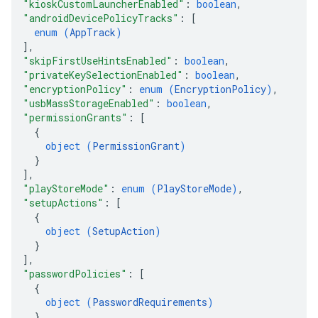
"kioskCustomLauncherEnabled"
: 
boolean
,
"androidDevicePolicyTracks"
: 
[
enum (
AppTrack
)
]
,
"skipFirstUseHintsEnabled"
: 
boolean
,
"privateKeySelectionEnabled"
: 
boolean
,
"encryptionPolicy"
: 
enum (
EncryptionPolicy
)
,
"usbMassStorageEnabled"
: 
boolean
,
"permissionGrants"
: 
[
{
object (
PermissionGrant
)
}
]
,
"playStoreMode"
: 
enum (
PlayStoreMode
)
,
"setupActions"
: 
[
{
object (
SetupAction
)
}
]
,
"passwordPolicies"
: 
[
{
object (
PasswordRequirements
)
}