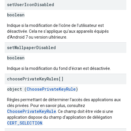
set
User
Icon
Disabled
boolean
Indique si la modification de l'icône de l'utilisateur est
désactivée. Cela ne s'applique qu'aux appareils équipés
d'Android 7 ou version ultérieure.
set
Wallpaper
Disabled
boolean
Indique si la modification du fond d'écran est désactivée.
choose
Private
Key
Rules[]
object (
ChoosePrivateKeyRule
)
Règles permettant de déterminer l'accès des applications aux
clés privées. Pour en savoir plus, consultez
ChoosePrivateKeyRule
. Ce champ doit être vide si une
application dispose du champ d'application de délégation
CERT_SELECTION
.