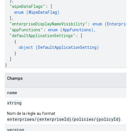
}
,
"wipeDataFlags"
: 
[
enum (
WipeDataFlag
)
]
,
"enterpriseDisplayNameVisibility"
: 
enum (
Enterprise
"appFunctions"
: 
enum (
AppFunctions
)
,
"defaultApplicationSettings"
: 
[
{
object (
DefaultApplicationSetting
)
}
]
}
Champs
name
string
Nom de la règle au format
enterprises/{enterpriseId}/policies/{policyId}
.
version