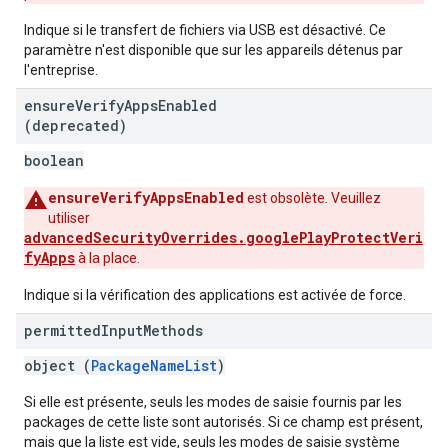
Indique si le transfert de fichiers via USB est désactivé. Ce
paramètre n'est disponible que sur les appareils détenus par
l'entreprise.
ensure
Verify
Apps
Enabled
(deprecated)
boolean
ensureVerifyAppsEnabled
est obsolète. Veuillez
utiliser
advancedSecurityOverrides.googlePlayProtectVeri
fyApps
à la place.
Indique si la vérification des applications est activée de force.
permitted
Input
Methods
object (
PackageNameList
)
Si elle est présente, seuls les modes de saisie fournis par les
packages de cette liste sont autorisés. Si ce champ est présent,
mais que la liste est vide, seuls les modes de saisie système