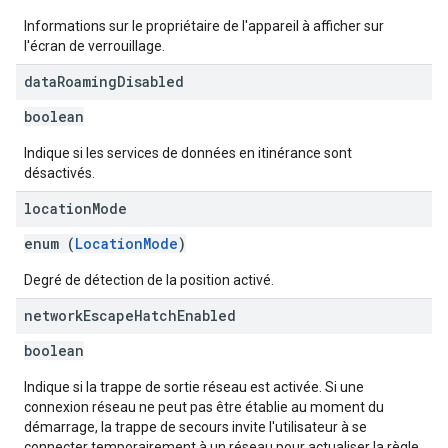
Informations sur le propriétaire de l'appareil à afficher sur
l'écran de verrouillage.
data
Roaming
Disabled
boolean
Indique si les services de données en itinérance sont
désactivés.
location
Mode
enum (
LocationMode
)
Degré de détection de la position activé.
network
Escape
Hatch
Enabled
boolean
Indique si la trappe de sortie réseau est activée. Si une
connexion réseau ne peut pas être établie au moment du
démarrage, la trappe de secours invite l'utilisateur à se
connecter temporairement à un réseau pour actualiser la règle