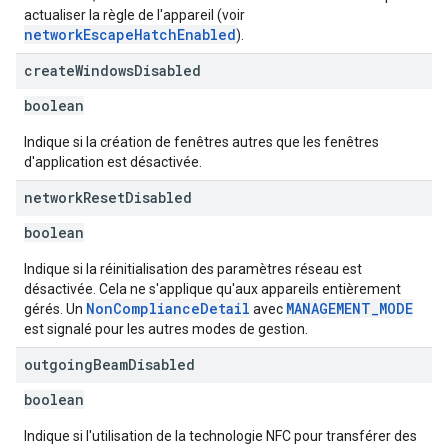
actualiser la règle de l'appareil (voir
networkEscapeHatchEnabled
).
create
Windows
Disabled
boolean
Indique si la création de fenêtres autres que les fenêtres
d'application est désactivée.
network
Reset
Disabled
boolean
Indique si la réinitialisation des paramètres réseau est
désactivée. Cela ne s'applique qu'aux appareils entièrement
NonComplianceDetail
MANAGEMENT_MODE
gérés. Un
avec
est signalé pour les autres modes de gestion.
outgoing
Beam
Disabled
boolean
Indique si l'utilisation de la technologie NFC pour transférer des