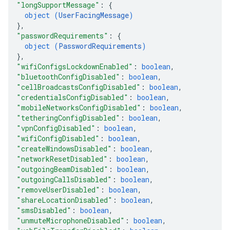
"longSupportMessage"
: 
{
object (
UserFacingMessage
)
}
,
"passwordRequirements"
: 
{
object (
PasswordRequirements
)
}
,
"wifiConfigsLockdownEnabled"
: 
boolean
,
"bluetoothConfigDisabled"
: 
boolean
,
"cellBroadcastsConfigDisabled"
: 
boolean
,
"credentialsConfigDisabled"
: 
boolean
,
"mobileNetworksConfigDisabled"
: 
boolean
,
"tetheringConfigDisabled"
: 
boolean
,
"vpnConfigDisabled"
: 
boolean
,
"wifiConfigDisabled"
: 
boolean
,
"createWindowsDisabled"
: 
boolean
,
"networkResetDisabled"
: 
boolean
,
"outgoingBeamDisabled"
: 
boolean
,
"outgoingCallsDisabled"
: 
boolean
,
"removeUserDisabled"
: 
boolean
,
"shareLocationDisabled"
: 
boolean
,
"smsDisabled"
: 
boolean
,
"unmuteMicrophoneDisabled"
: 
boolean
,