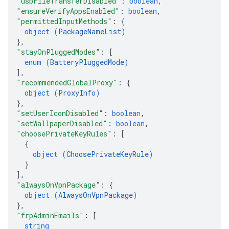
"usbFileTransferDisabled"
: 
boolean
,
"ensureVerifyAppsEnabled"
: 
boolean
,
"permittedInputMethods"
: 
{
object (
PackageNameList
)
}
,
"stayOnPluggedModes"
: 
[
enum (
BatteryPluggedMode
)
]
,
"recommendedGlobalProxy"
: 
{
object (
ProxyInfo
)
}
,
"setUserIconDisabled"
: 
boolean
,
"setWallpaperDisabled"
: 
boolean
,
"choosePrivateKeyRules"
: 
[
{
object (
ChoosePrivateKeyRule
)
}
]
,
"alwaysOnVpnPackage"
: 
{
object (
AlwaysOnVpnPackage
)
}
,
"frpAdminEmails"
: 
[
string