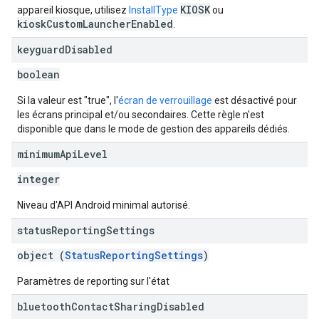
KIOSK
appareil kiosque, utilisez
InstallType
ou
kioskCustomLauncherEnabled
.
keyguard
Disabled
boolean
Si la valeur est "true", l'
écran de verrouillage
est désactivé pour
les écrans principal et/ou secondaires. Cette règle n'est
disponible que dans le mode de gestion des appareils dédiés.
minimum
Api
Level
integer
Niveau d'API Android minimal autorisé.
status
Reporting
Settings
object (
StatusReportingSettings
)
Paramètres de reporting sur l'état
bluetooth
Contact
Sharing
Disabled