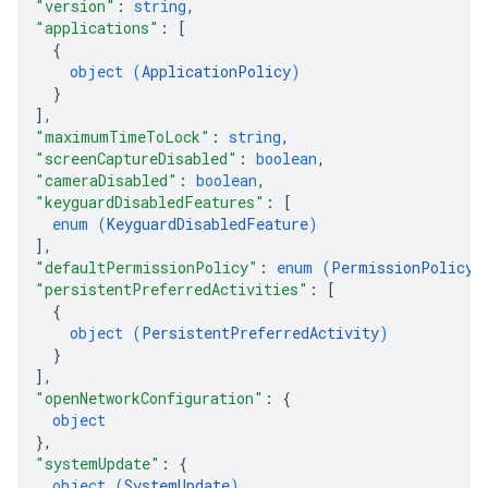
"version"
: 
string
,
"applications"
: 
[
{
object (
ApplicationPolicy
)
}
]
,
"maximumTimeToLock"
: 
string
,
"screenCaptureDisabled"
: 
boolean
,
"cameraDisabled"
: 
boolean
,
"keyguardDisabledFeatures"
: 
[
enum (
KeyguardDisabledFeature
)
]
,
"defaultPermissionPolicy"
: 
enum (
PermissionPolicy
)
"persistentPreferredActivities"
: 
[
{
object (
PersistentPreferredActivity
)
}
]
,
"openNetworkConfiguration"
: 
{
object
}
,
"systemUpdate"
: 
{
object (
SystemUpdate
)