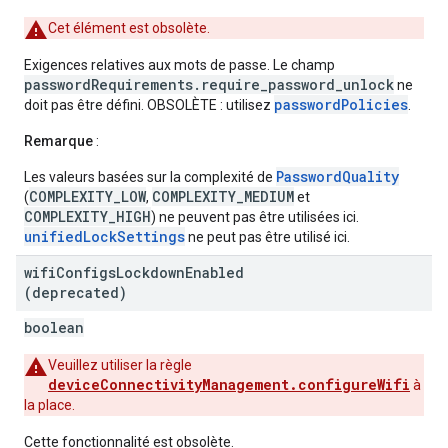
Cet élément est obsolète.
Exigences relatives aux mots de passe. Le champ
passwordRequirements.require_password_unlock
ne
passwordPolicies
doit pas être défini. OBSOLÈTE : utilisez
.
Remarque
:
PasswordQuality
Les valeurs basées sur la complexité de
COMPLEXITY_LOW
COMPLEXITY_MEDIUM
(
,
et
COMPLEXITY_HIGH
) ne peuvent pas être utilisées ici.
unifiedLockSettings
ne peut pas être utilisé ici.
wifi
Configs
Lockdown
Enabled
(deprecated)
boolean
Veuillez utiliser la règle
deviceConnectivityManagement.configureWifi
à
la place.
Cette fonctionnalité est obsolète.