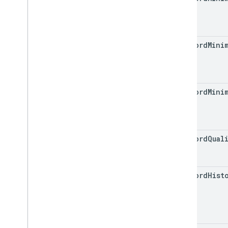
password
Mini
password
Mini
Case
password
Qual
password
Hist