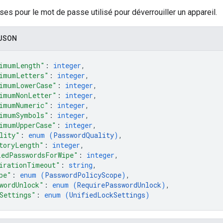
ses pour le mot de passe utilisé pour déverrouiller un appareil.
 JSON
imumLength"
: 
integer
,
imumLetters"
: 
integer
,
imumLowerCase"
: 
integer
,
imumNonLetter"
: 
integer
,
imumNumeric"
: 
integer
,
imumSymbols"
: 
integer
,
imumUpperCase"
: 
integer
,
lity"
: 
enum (
PasswordQuality
)
,
toryLength"
: 
integer
,
ledPasswordsForWipe"
: 
integer
,
irationTimeout"
: 
string
,
pe"
: 
enum (
PasswordPolicyScope
)
,
wordUnlock"
: 
enum (
RequirePasswordUnlock
)
,
Settings"
: 
enum (
UnifiedLockSettings
)