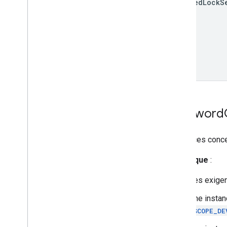
unified
Lock
S
Password
Exigences conce
Remarque
:
Les exige
Une insta
SCOPE_DE