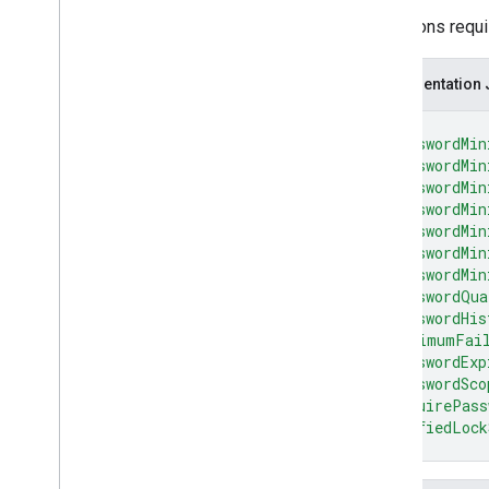
entreprises
.
webapps
Conditions requi
entreprises
.
web
Tokens
infos sur le provisionnement
Représentation
signup
Urls
{
Types
"passwordMin
Événement de commande Ab
Shell
"passwordMin
Événement interactif Adb
Shell
"passwordMin
Autoriser l'utilisation personnelle
"passwordMin
Informations sur le processus
"passwordMin
d'application
"passwordMin
App
Process
Start
Event
"passwordMin
"passwordQua
Backup
Service
State
"passwordHis
Backup
Service
Toggled
Event
"maximumFai
Batch
Usage
Log
Events
"passwordExp
Default
Application
Scope
"passwordSco
Default
Application
Type
"requirePass
"unifiedLock
Mode DM
}
Enterprise
Upgrade
Event
Event
Type