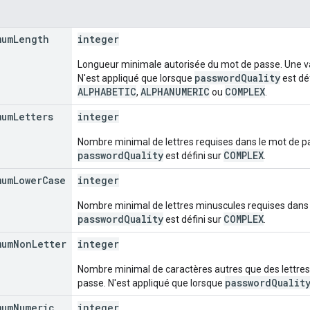
mum
Length
integer
Longueur minimale autorisée du mot de passe. Une valeu
passwordQuality
N'est appliqué que lorsque
est dé
ALPHABETIC
ALPHANUMERIC
COMPLEX
,
ou
.
mum
Letters
integer
Nombre minimal de lettres requises dans le mot de pa
passwordQuality
COMPLEX
est défini sur
.
mum
Lower
Case
integer
Nombre minimal de lettres minuscules requises dans 
passwordQuality
COMPLEX
est défini sur
.
mum
Non
Letter
integer
Nombre minimal de caractères autres que des lettres 
passwordQualit
passe. N'est appliqué que lorsque
mum
Numeric
integer