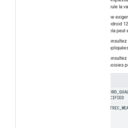
seule la v
Une exigen
Android 12
Cela peut 
Consultez
appliquées 
Consultez
choisies p
Enums
PASSWORD
_
QUA
UNSPECIFIED
BIOMETRIC
_
WE