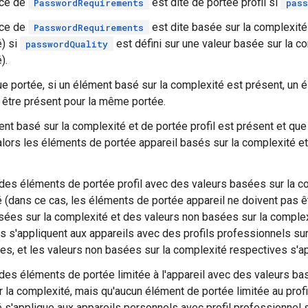
nce de
est dite de portée profil si
PasswordRequirements
pass
nce de
est dite basée sur la complexité
PasswordRequirements
) si
est défini sur une valeur basée sur la c
passwordQuality
).
e portée, si un élément basé sur la complexité est présent, un 
être présent pour la même portée.
ent basé sur la complexité et de portée profil est présent et qu
alors les éléments de portée appareil basés sur la complexité et
e des éléments de portée profil avec des valeurs basées sur la c
 (dans ce cas, les éléments de portée appareil ne doivent pas 
sées sur la complexité et des valeurs non basées sur la complex
s s'appliquent aux appareils avec des profils professionnels sur
es, et les valeurs non basées sur la complexité respectives s'ap
e des éléments de portée limitée à l'appareil avec des valeurs ba
 la complexité, mais qu'aucun élément de portée limitée au profil 
 s'applique aux appareils personnels avec profil professionnel s