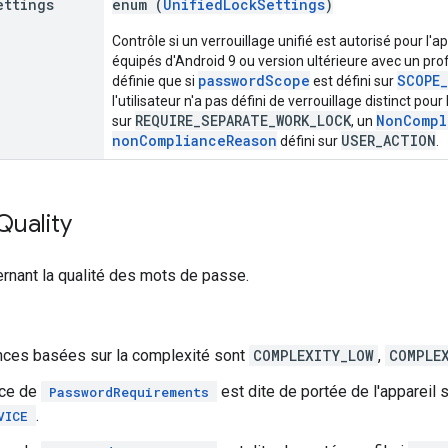
ettings
enum (
UnifiedLockSettings
)
Contrôle si un verrouillage unifié est autorisé pour l'ap
équipés d'Android 9 ou version ultérieure avec un prof
passwordScope
SCOPE_
définie que si
est défini sur
l'utilisateur n'a pas défini de verrouillage distinct pou
REQUIRE_SEPARATE_WORK_LOCK
NonCompl
sur
, un
nonComplianceReason
USER_ACTION
défini sur
.
Quality
rnant la qualité des mots de passe.
nces basées sur la complexité sont
COMPLEXITY_LOW
,
COMPLE
nce de
est dite de portée de l'appareil 
PasswordRequirements
.
VICE