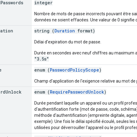
d
Passwords
integer
Nombre de mots de passe incorrects pouvant être sais
données ne soient effacées. Une valeur de 0 signifie qu
ration
string (
Duration
format)
Délai d'expiration du mot de passe.
Durée en secondes avec neuf chiffres au maximum apr
"3.5s"
e
enum (
PasswordPolicyScope
)
Champ d'application de l'exigence relative au mot de
ord
Unlock
enum (
RequirePasswordUnlock
)
Durée pendant laquelle un appareil ou un profil profe
d'authentification forte (mot de passe, code, schéma) 
méthode d'authentification (empreinte digitale, agent
exemple). Une fois le délai spécifié écoulé, seules le
utilisées pour déverrouiller l'appareil ou le profil profe