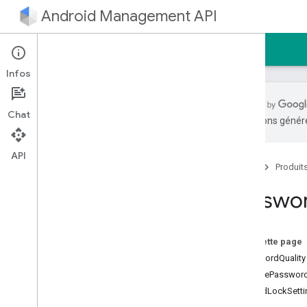
Android Management API
Accueil
Guides
Référence
Échantillon
Infos
Chat
traductions généré
Android Management API
Résumé des ressources
API
Accueil
Produit
Ressources REST
Passwo
entreprises
entreprises
.
applications
entreprises
.
appareils
Sur cette page
entreprises
.
devices
.
operations
PasswordQuality
enterprise
.
enrollment
Tokens
RequirePasswor
enterprises
.
migration
Tokens
UnifiedLockSett
entreprises
.
règles