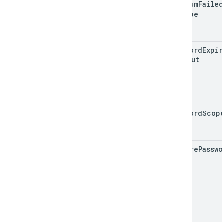
maximum
Faile
For
Wipe
password
Expi
Timeout
password
Scop
require
Passw