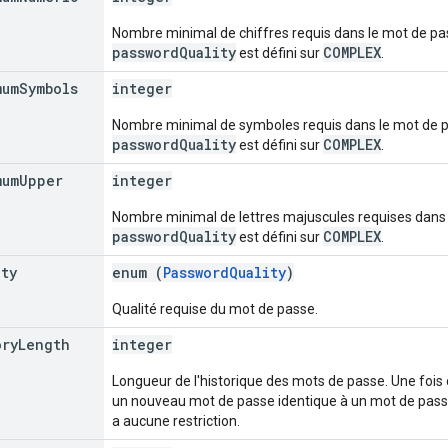
Nombre minimal de chiffres requis dans le mot de pas
passwordQuality
COMPLEX
est défini sur
.
mum
Symbols
integer
Nombre minimal de symboles requis dans le mot de pa
passwordQuality
COMPLEX
est défini sur
.
mum
Upper
integer
Nombre minimal de lettres majuscules requises dans 
passwordQuality
COMPLEX
est défini sur
.
ity
enum (
PasswordQuality
)
Qualité requise du mot de passe.
ory
Length
integer
Longueur de l'historique des mots de passe. Une fois ce
un nouveau mot de passe identique à un mot de passe de
a aucune restriction.