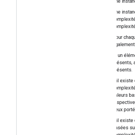
Une insta
Une insta
complexité
complexité
Pour chaqu
également 
Si un élém
présents, 
présents.
S'il exist
complexité
valeurs ba
respective
deux porté
S'il exist
basées sur
complexité