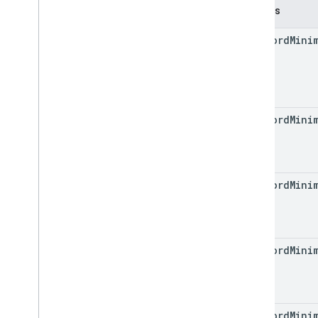
Champs
Réponse du problème de
commande
password
Mini
Mode de gestion
Non-Motif
Propriété
Password
Policy
Scope
Conditions requises du mot de
password
Mini
passe
Status
Upgrade
State
Utilisateur
password
Mini
Message utilisateur
Boot
Boot
State validé
Wipe
Data
Flag
Documentation de référence sur l'API
password
Mini
Android Management MCP
SDK d'extensibilité AMAPI
password
Mini