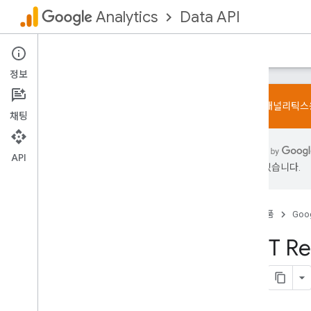
Data API
Analytics
홈
가이드
참고자료
지원
정보
Google 애널리틱
채팅
Admin API
API
개요
있을 수 있습니다.
한도 및 할당량
변경 기록
데이터 액세스 보고서 스키마
홈
제품
Goog
v1beta
REST Re
v1alpha
Data API
개요
측정기준 및 측정항목