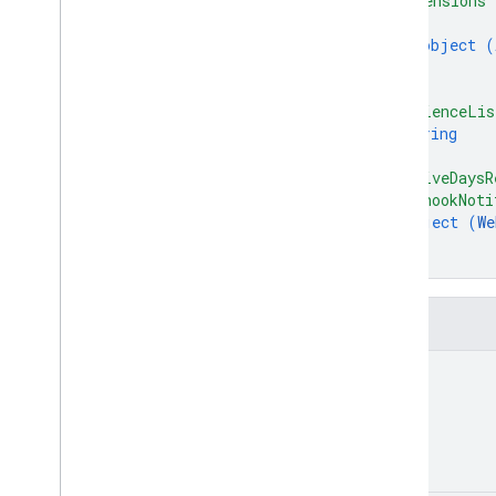
"dimensions"
한도 및 할당량
{
리소스 요약
object (
}
User Deletion API
]
,
표준 쿼리 매개변수
"audienceLis
오류 응답
string
변경 기록
]
,
"activeDaysR
"webhookNoti
object (
We
}
}
필드
name