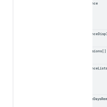
audience
audience
Disp
dimensions[]
audience
List
active
Days
Re