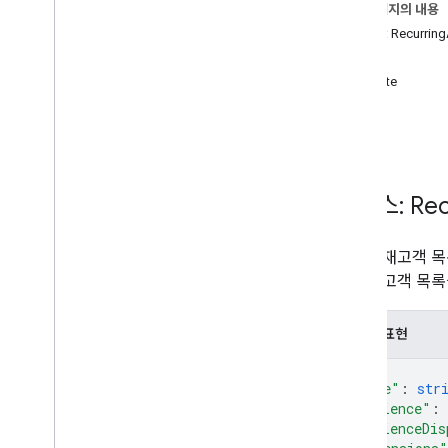
이 페이지의 내용
속성 ID
리소스: Recurring
할당량
메서드
변경 기록
create
v1beta
get
v1alpha
list
REST 리소스
속성
properties
.
audience
Lists
리소스: Rec
properties
.
recurring
Audience
Lists
개요
반복 잠재고객 목
만들기
복 잠재고객 목록
get
list
JSON 표현
유형
Audience
Dimension
{
"name"
: 
str
Webhook
Notification
"audience"
: 
"audienceDis
User Deletion API