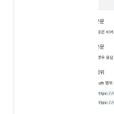
Access
Order
By
Data
Retention
Settings
Run
Access
Report
Response
v1alpha
요청 본문
요청 본문은 비어
Data API
개요
측정기준 및 측정항목
응답 본문
속성 ID
할당량
성공한 경우 응답
변경 기록
v1beta
승인 범위
v1alpha
다음 OAuth 범
User Deletion API
https://
한도 및 할당량
리소스 요약
https://
User Deletion API
표준 쿼리 매개변수