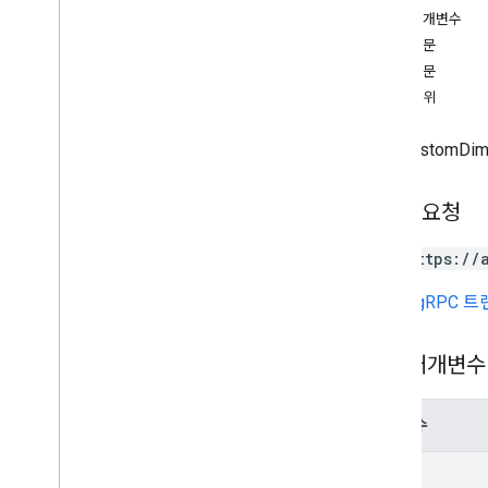
경로 매개변수
properties
.
custom
Dimensions
요청 본문
개요
응답 본문
archive
승인 범위
만들기
get
단일 CustomDi
list
patch
properties
.
custom
Metrics
HTTP 요청
properties
.
data
Streams
properties
.
data
Streams
.
GET https://
measurement
Protocol
Secrets
properties
.
firebase
Links
URL은
gRPC 
properties
.
google
Ads
Links
경로 매개변수
유형
Access
Date
Range
Access
Dimension
매개변수
Access
Filter
Expression
name
Access
Metric