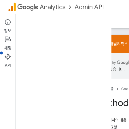
Admin API
Analytics
홈
가이드
참고자료
지원
정보
Google 애널리틱
채팅
Admin API
API
개요
있을 수 있습니다.
한도 및 할당량
변경 기록
데이터 액세스 보고서 스키마
홈
제품
Goog
v1beta
Method:
REST 리소스
account
Summaries
accounts
이 페이지의 내용
속성
HTTP 요청
properties
.
conversion
Events