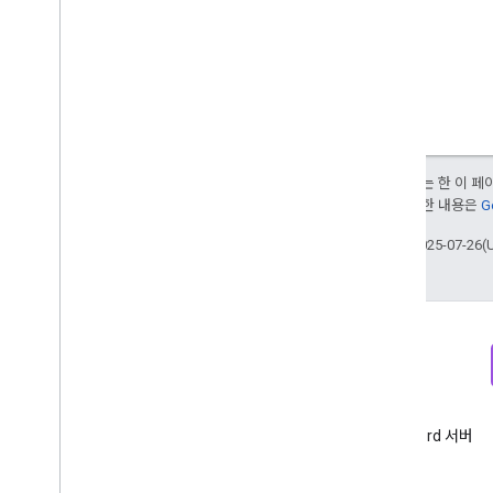
오류 응답
변경 기록
달리 명시되지 않는 한 이 
부여됩니다. 자세한 내용은
G
최종 업데이트: 2025-07-26(
뉴스레터
Discord
Google 애널리틱스 개발자 뉴스
Google 애널리틱스 Discord 서버
레터 가입
참여