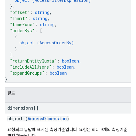
object (
AccessFilterExpression
)
}
,
"offset"
: 
string
,
"limit"
: 
string
,
"timeZone"
: 
string
,
"orderBys"
: 
[
{
object (
AccessOrderBy
)
}
]
,
"returnEntityQuota"
: 
boolean
,
"includeAllUsers"
: 
boolean
,
"expandGroups"
: 
boolean
}
필드
dimensions[]
object (
AccessDimension
)
요청되고 응답에 표시된 측정기준입니다. 요청은 최대 9개의 측정기준
까지 허용됩니다.