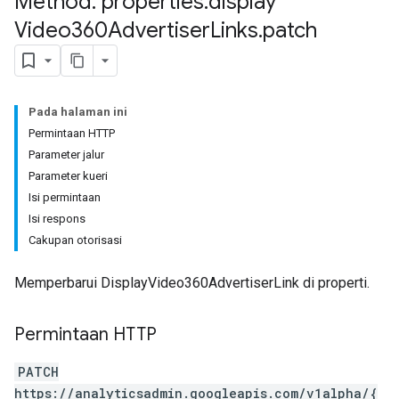
Method: properties
.
display
Video360Advertiser
Links
.
patch
Pada halaman ini
Permintaan HTTP
tocolSecrets
Parameter jalur
nversionValueSchema
Parameter kueri
kProposals
Isi permintaan
ks
Isi respons
Cakupan otorisasi
Memperbarui DisplayVideo360AdvertiserLink di properti.
Permintaan HTTP
PATCH
https://analyticsadmin.googleapis.com/v1alpha/{