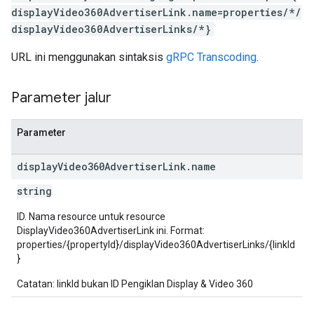
displayVideo360AdvertiserLink.name=properties/*/
displayVideo360AdvertiserLinks/*}
URL ini menggunakan sintaksis
gRPC Transcoding
.
Parameter jalur
Parameter
display
Video360Advertiser
Link
.
name
string
ID. Nama resource untuk resource
DisplayVideo360AdvertiserLink ini. Format:
properties/{propertyId}/displayVideo360AdvertiserLinks/{linkId
}
Catatan: linkId bukan ID Pengiklan Display & Video 360