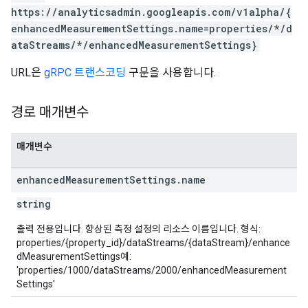
tocolSecrets
https://analyticsadmin.googleapis.com/v1alpha/{
nversionValueSchema
enhancedMeasurementSettings.name=properties/*/d
kProposals
ataStreams/*/enhancedMeasurementSettings}
ks
URL은
gRPC 트랜스코딩
구문을 사용합니다.
경로 매개변수
매개변수
enhanced
Measurement
Settings
.
name
string
출력 전용입니다. 향상된 측정 설정의 리소스 이름입니다. 형식:
properties/{property_id}/dataStreams/{dataStream}/enhance
dMeasurementSettings예:
'properties/1000/dataStreams/2000/enhancedMeasurement
Settings'