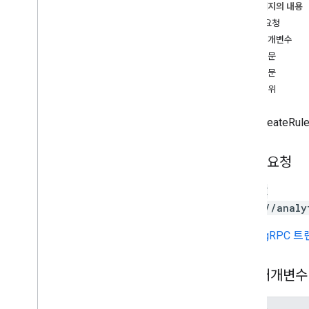
이 페이지의 내용
속성
HTTP 요청
properties
.
access
Bindings
경로 매개변수
properties
.
ad
Sense
Links
요청 본문
properties
.
audiences
응답 본문
properties
.
big
Query
Links
승인 범위
properties
.
calculated
Metrics
properties
.
channel
Groups
EventCreateR
properties
.
conversion
Events
properties
.
custom
Dimensions
HTTP 요청
properties
.
custom
Metrics
properties
.
data
Streams
DELETE
properties
.
data
Streams
.
event
Create
Rules
https://analy
개요
URL은
gRPC 
만들기
삭제
get
경로 매개변수
list
patch