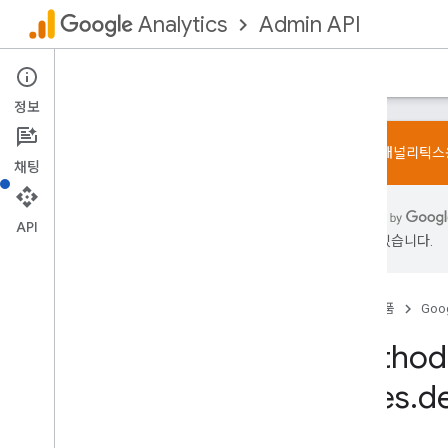
Admin API
Analytics
홈
가이드
참고자료
지원
정보
Google 애널리틱
채팅
Admin API
API
개요
있을 수 있습니다.
한도 및 할당량
변경 기록
데이터 액세스 보고서 스키마
홈
제품
Goog
v1beta
Method:
v1alpha
REST 리소스
Rules
.
d
account
Summaries
accounts
accounts
.
access
Bindings