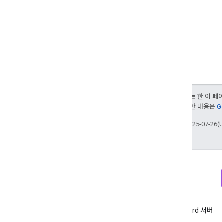
Access
Order
By
Attribution
Settings
Batch
Create
Access
Bindings
Response
Batch
Get
Access
Bindings
Response
Batch
Update
Access
Bindings
Response
Connected
Site
Tag
달리 명시되지 않는 한 이 
Data
Redaction
Settings
부여됩니다. 자세한 내용은
G
Data
Retention
Settings
Enhanced
Measurement
Settings
최종 업데이트: 2025-07-26(
Google
Signals
Settings
List
Access
Bindings
Response
Run
Access
Report
Response
Data API
개요
뉴스레터
Discord
측정기준 및 측정항목
Google 애널리틱스 개발자 뉴스
Google 애널리틱스 Discord 서버
속성 ID
레터 가입
참여