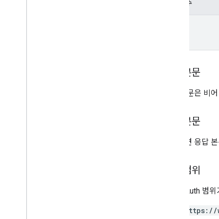
매개변수
properties
.
data
Streams
.
measurement
Protocol
Secrets
name
properties
.
data
Streams
.
s
KAd
Network
Conversion
Value
Schema
properties
.
display
Video360Advertiser
Link
Proposals
properties
.
display
요청 본문
Video360Advertiser
Links
properties
.
expanded
Data
Sets
요청 본문은 비어
properties
.
firebase
Links
properties
.
google
Ads
Links
응답 본문
properties
.
rollup
Property
Source
Links
성공하면 응답 본
properties
.
search
Ads360Links
properties
.
subproperty
Event
Filters
승인 범위
유형
Access
Date
Range
다음 OAuth 범
Access
Dimension
Access
Filter
Expression
https://
Access
Metric