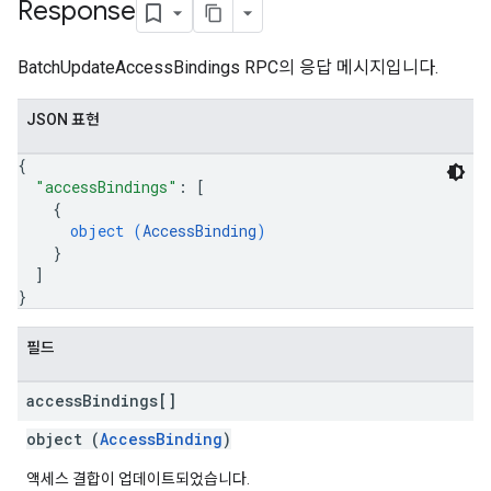
Response
BatchUpdateAccessBindings RPC의 응답 메시지입니다.
JSON 표현
{
tocolSecrets
"accessBindings"
: 
[
nversionValueSchema
{
object (
AccessBinding
)
kProposals
}
ks
]
}
필드
access
Bindings[]
object (
AccessBinding
)
액세스 결합이 업데이트되었습니다.