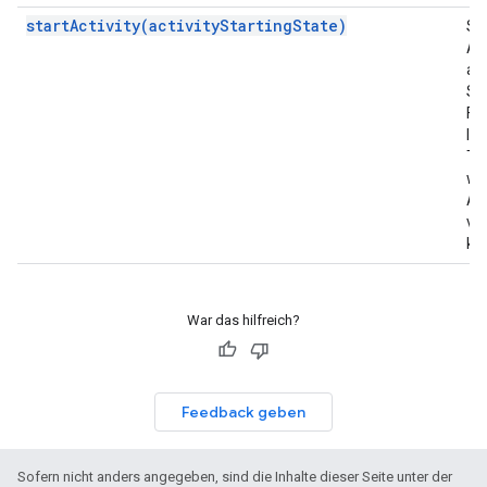
startActivity(activityStartingState)
Sta
Ak
an
St
Fr
Ini
Te
wä
Akt
ve
kö
War das hilfreich?
Feedback geben
Sofern nicht anders angegeben, sind die Inhalte dieser Seite unter der