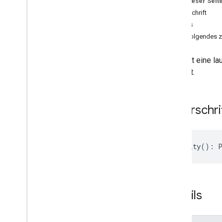
Auf dieser Seit
Interfaces
Unterschrift
Activity
Starting
State
Details
Addon
Callbacks
Gibt Folgendes z
Add-on-Sitzung
Addon
Session
Options
Beendet eine lauf
Frame
To
Frame
Message
Aktivität.
Meet-Add-on
Meet-Add-on-Client
Übersicht
Unterschri
Methodensignaturen
close
Addon
end
Activity
endActivity
()
:
get
Activity
Starting
State
get
Frame
Open
Reason
Meet
Meeting
Info
am
Details
set
Activity
Starting
State
start
Activity