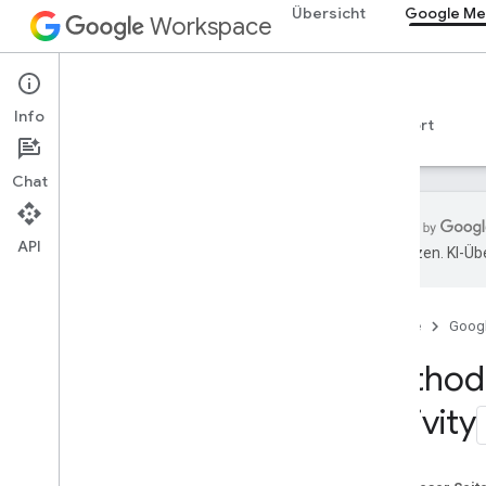
Übersicht
Google Me
Workspace
Google Meet
Info
Übersicht
Leitfäden
Referenzen
Support
Chat
API
übersetzen. KI-Üb
Meet SDK und API-Referenz
Startseite
Goog
Meet-Add-on-SDK für das Web
Zusammenfassung (meet
.
addons
.
Method
screenshare)
Interfaces
Activity
Variablen
Zusammenfassung (meet
.
addons)