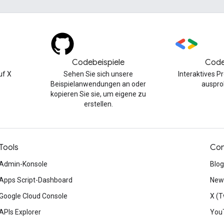
Codebeispiele
Code
uf X
Sehen Sie sich unsere
Interaktives 
Beispielanwendungen an oder
auspro
kopieren Sie sie, um eigene zu
erstellen.
Tools
Con
Admin-Konsole
Blog
Apps Script-Dashboard
News
Google Cloud Console
X (T
APIs Explorer
You