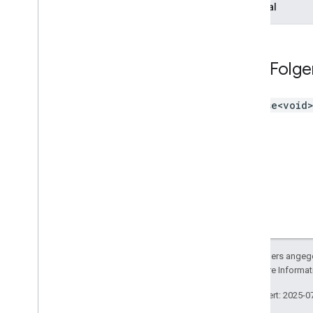
Meet
Addon
Error
Optional
Meet
Addon
Export
Informationen zur Besprechung
Meet-Hauptclient
Gibt Folge
Meet
Side
Panel
Client
Typaliasse
Variablen
Promise<void
Zusammenfassung (meet
.
addons
.
coactivity)
Interfaces
Typaliasse
REST API für Meet
v2
Clientbibliotheken
Sofern nicht anders angege
Clientbibliotheken herunterladen
lizenziert. Weitere Informa
Nutzungsbeschränkungen
Zuletzt aktualisiert: 2025-0