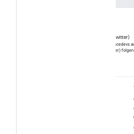
Meet Media API
C++-Referenzclient
Type
Script-Referenzclient
REST API für Meet
Meet Media API-Datenkanäle
Blog
X (Twitter)
Ressourcenübersicht
Google Workspace
@workspacedevs a
Developers-Blog lesen
(Twitter) folgen
Interfaces
Typaliasse
Google Workspace für Entwickler
Plattformüberblick
Entwicklerprodukte
Versionshinweise
Entwicklersupport