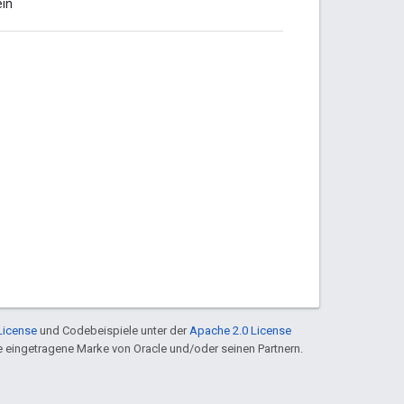
in
License
und Codebeispiele unter der
Apache 2.0 License
ine eingetragene Marke von Oracle und/oder seinen Partnern.