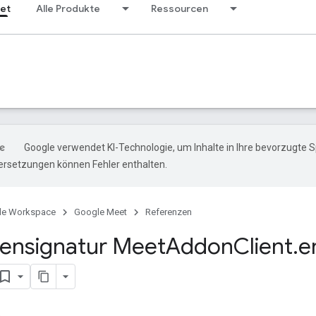
et
Alle Produkte
Ressourcen
Google verwendet KI-Technologie, um Inhalte in Ihre bevorzugte 
ersetzungen können Fehler enthalten.
le Workspace
Google Meet
Referenzen
ensignatur Meet
Addon
Client
.
e