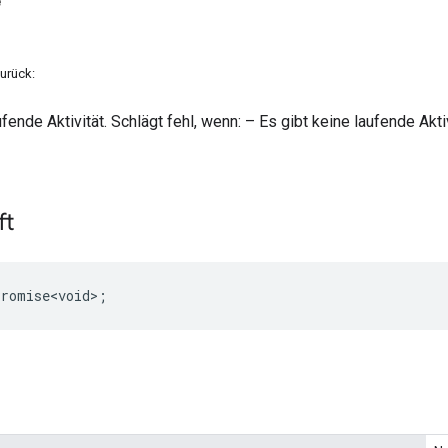
e
urück:
ende Aktivität. Schlägt fehl, wenn: – Es gibt keine laufende Aktivit
ft
Promise<void>
;