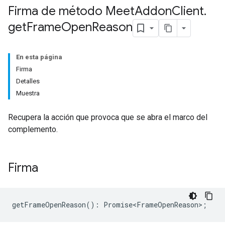
Firma de método Meet
Addon
Client
.
get
Frame
Open
Reason
En esta página
Firma
Detalles
Muestra
Recupera la acción que provoca que se abra el marco del
complemento.
Firma
getFrameOpenReason
()
:
Promise<FrameOpenReason>
;