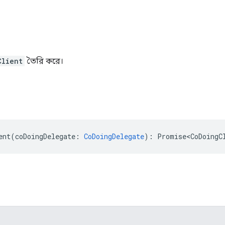
Client
তৈরি করে।
ent
(
coDoingDelegate
:
CoDoingDelegate
)
:
Promise<CoDoingC