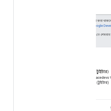
মিডিয়া API ডেটা চ্যানেলের সাথে দেখা
করুন
সম্পদের সারাংশ
ইন্টারফেস
অন্য কিছু উল্লেখ না করা থাকলে,
উপনাম টাইপ করুন
আরও জানতে,
Google Devel
2025-07-25 UTC-তে শেষবা
ব্লগ
এক্স (টুইটার)
Google Workspace Developers
X-এ @workspacedevs 
ব্লগ পড়ুন
করুন (টুইটার)
ডেভেলপারদের জন্য Google Workspace