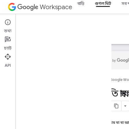
বাড়ি
গুগল মিট
সব প
Workspace
Google Meet
তথ্য
ওভারভিউ
নির্দেশিকা
রেফারেন্স
সমর্থন
চ্যাট
API
SDK এবং API রেফারেন্সের সাথে দেখা করুন
হোম
Google Wo
ওয়েবের জন্য অ্যাড-অন SDK-এর
পদ্ধতি স্
সাথে দেখা করুন
সারাংশ (meet
.
addons
.
screenshare)
ইন্টারফেস
ভেরিয়েবল
এই পৃষ্ঠায় যা যা 
সারাংশ (meet
.
addons)