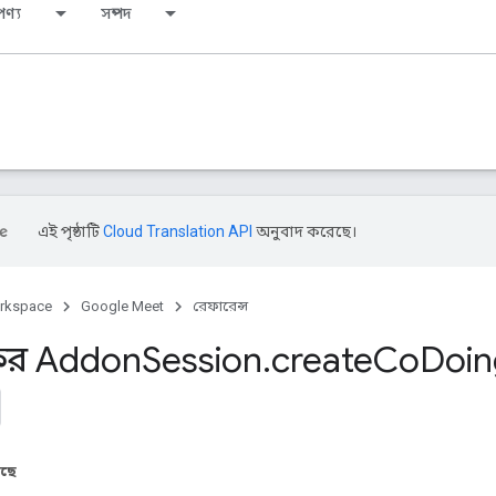
ণ্য
সম্পদ
এই পৃষ্ঠাটি
Cloud Translation API
অনুবাদ করেছে।
rkspace
Google Meet
রেফারেন্স
বাক্ষর Addon
Session
.
create
Co
Doin
আছে