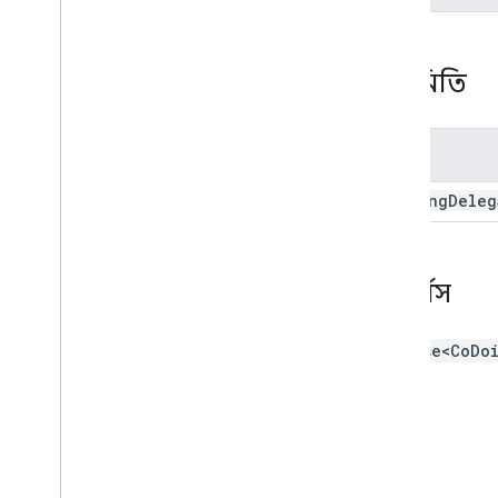
Meet
Side
Panel
Client
উপনাম টাইপ করুন
ভেরিয়েবল
পরামিতি
সারাংশ (meet
.
addons
.
coactivity)
ইন্টারফেস
নাম
উপনাম টাইপ করুন
co
Doing
Deleg
REST API এর সাথে দেখা করুন
v2
ক্লায়েন্ট লাইব্রেরি
রিটার্নস
ক্লায়েন্ট লাইব্রেরি ডাউনলোড
ব্যবহারের সীমা
Promise<CoDo
মিট মিডিয়া API
C++ রেফারেন্স ক্লায়েন্ট
টাইপস্ক্রিপ্ট রেফারেন্স ক্লায়েন্ট
REST API এর সাথে দেখা করুন