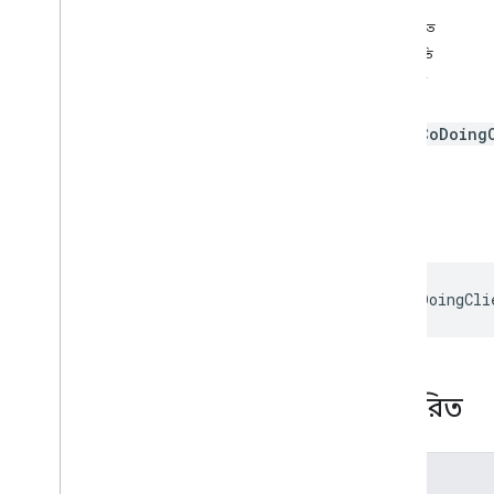
স্বাক্ষর
ইন্টারফেস
বিস্তারিত
Activity
Starting
State
পরামিতি
Addon
Callbacks
রিটার্নস
অ্যাডঅনসেশন
ওভারভিউ
একটি
CoDoing
পদ্ধতি স্বাক্ষর
Co
Doing
Client তৈরি করুন
Co
Watching
Client তৈরি করুন
স্বাক্ষর
create
Main
Stage
Client
Create
Side
Panel
Client
Addon
Session
Options
createCoDoingCli
Frame
To
Frame
Message
মিটঅ্যাডন
Meet
Addon
Client
Meet
Addon
Error
বিস্তারিত
Meet
Addon
Export
মিটিং ইনফো
Meet
Main
Stage
Client
ঐচ্ছিক