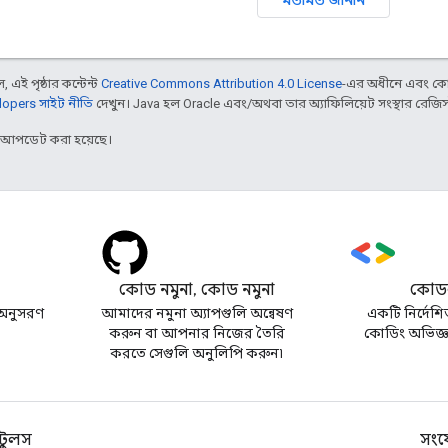
 এই পৃষ্ঠার কন্টেন্ট
Creative Commons Attribution 4.0 License
-এর অধীনে এবং কো
opers সাইট নীতি
দেখুন। Java হল Oracle এবং/অথবা তার অ্যাফিলিয়েট সংস্থার রেজিস্টার
র আপডেট করা হয়েছে।
কোড নমুনা, কোড নমুনা
কোডল
অনুসরণ
আমাদের নমুনা অ্যাপগুলি অন্বেষণ
একটি নির্দেশি
করুন বা আপনার নিজের তৈরি
কোডিং অভিজ্ঞত
করতে সেগুলি অনুলিপি করুন৷
টুলস
সংয