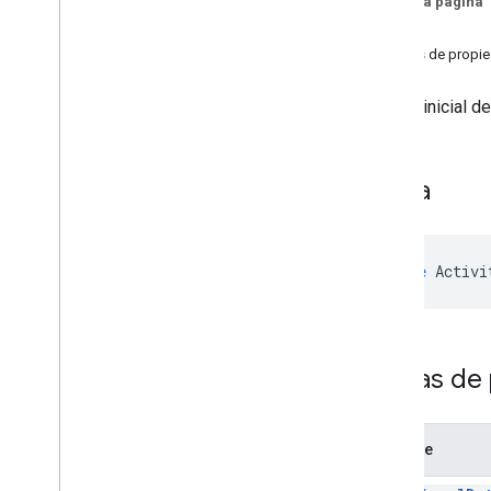
En esta página
Interfaces
Firma
Activity
Starting
State
Firmas de propi
Descripción general
Firmas de propiedad
Estado inicial d
Addon
Callbacks
Addon
Session
Addon
Session
Options
Firma
Mensaje
De
Frame
To
Frame
Complemento de Meet
Cliente de Meet
Addon
interface
Activi
Meet
Addon
Error
Meet
Addon
Export
Información de la reunión
Meet
Main
Stage
Client
Firmas de
Cliente de Meet
Side
Panel
Client
Alias de tipo
Variables
Nombre