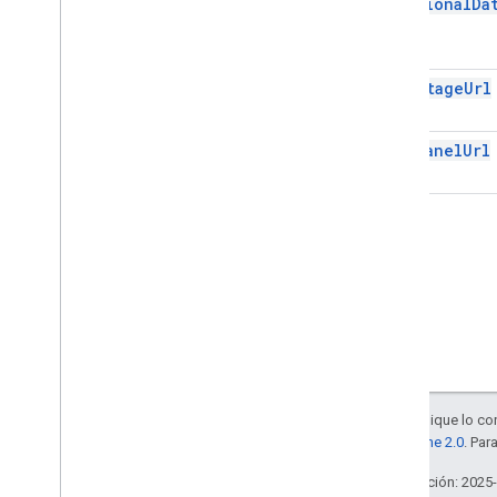
additionalDa
Resumen (meet
.
addons
.
coactivity)
Interfaces
Alias de tipo
mainStageUrl
API de REST de Meet
v2
sidePanelUrl
Bibliotecas cliente
Descargas de bibliotecas cliente
Límites de uso
API de Meet Media
Cliente de referencia de C++
Cliente de referencia de Type
Script
API de REST de Meet
Canales de datos de la API de Meet
Media
Salvo que se indique lo con
la
licencia Apache 2.0
. Par
Resumen de recursos
Interfaces
Última actualización: 2025