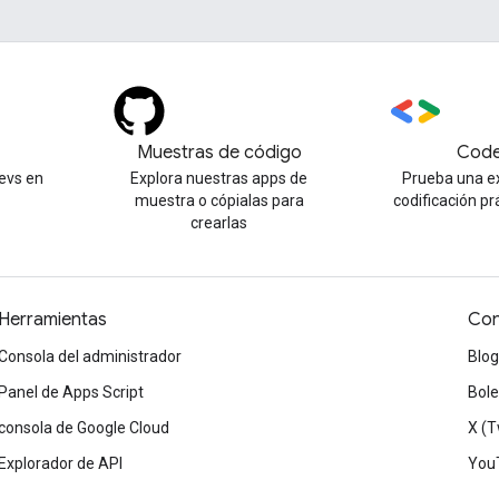
Muestras de código
Code
evs en
Explora nuestras apps de
Prueba una e
muestra o cópialas para
codificación pr
crearlas
Herramientas
Con
Consola del administrador
Blog
Panel de Apps Script
Bole
consola de Google Cloud
X (T
Explorador de API
You