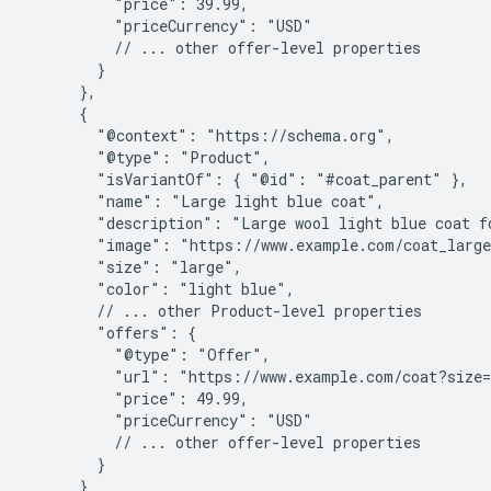
          "price": 39.99,

          "priceCurrency": "USD"

          // ... other offer-level properties

        }

      },

      {

        "@context": "https://schema.org",

        "@type": "Product",

        "isVariantOf": { "@id": "#coat_parent" },

        "name": "Large light blue coat",

        "description": "Large wool light blue coat fo
        "image": "https://www.example.com/coat_large
        "size": "large",

        "color": "light blue",

        // ... other Product-level properties

        "offers": {

          "@type": "Offer",

          "url": "https://www.example.com/coat?size=
          "price": 49.99,

          "priceCurrency": "USD"

          // ... other offer-level properties

        }

      }
