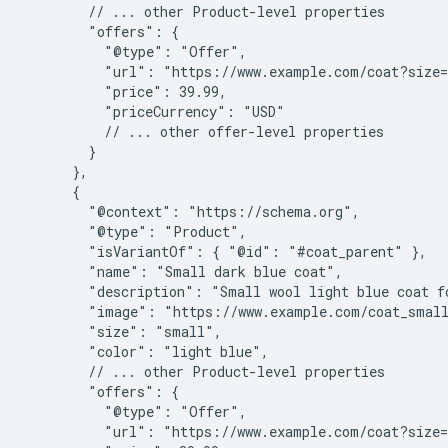
        // ... other Product-level properties

        "offers": {

          "@type": "Offer",

          "url": "https://www.example.com/coat?size=
          "price": 39.99,

          "priceCurrency": "USD"

          // ... other offer-level properties

        }

      },

      {

        "@context": "https://schema.org",

        "@type": "Product",

        "isVariantOf": { "@id": "#coat_parent" },

        "name": "Small dark blue coat",

        "description": "Small wool light blue coat fo
        "image": "https://www.example.com/coat_small
        "size": "small",

        "color": "light blue",

        // ... other Product-level properties

        "offers": {

          "@type": "Offer",

          "url": "https://www.example.com/coat?size=