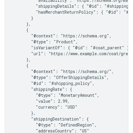
          "availability": "https://schema.org/BackO
          "shippingDetails": { "@id": "#shipping_p
          "hasMerchantReturnPolicy": { "@id": "#re
        }

      },

      {

        "@context": "https://schema.org",

        "@type": "Product",

        "isVariantOf": { "@id": "#coat_parent" },

        "url": "https://www.example.com/coat/green
      },

      {

        "@context": "https://schema.org/",

        "@type": "OfferShippingDetails",

        "@id": "#shipping_policy",

        "shippingRate": {

          "@type": "MonetaryAmount",

          "value": 2.99,

          "currency": "USD"

        },

        "shippingDestination": {

          "@type": "DefinedRegion",

          "addressCountry": "US"
