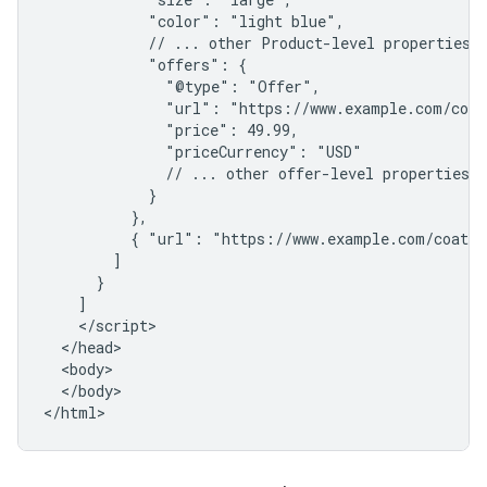
            "color": "light blue",

            // ... other Product-level properties

            "offers": {

              "@type": "Offer",

              "url": "https://www.example.com/coat
              "price": 49.99,

              "priceCurrency": "USD"

              // ... other offer-level properties

            }

          },

          { "url": "https://www.example.com/coat/g
        ]

      }

    ]

    </script>

  </head>

  <body>

  </body>

</html>