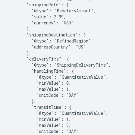
        "shippingRate": {

          "@type": "MonetaryAmount",

          "value": 2.99,

          "currency": "USD"

        },

        "shippingDestination": {

          "@type": "DefinedRegion",

          "addressCountry": "US"

        },

        "deliveryTime": {

          "@type": "ShippingDeliveryTime",

          "handlingTime": {

            "@type": "QuantitativeValue",

            "minValue": 0,

            "maxValue": 1,

            "unitCode": "DAY"

          },

          "transitTime": {

            "@type": "QuantitativeValue",

            "minValue": 1,

            "maxValue": 5,

            "unitCode": "DAY"
