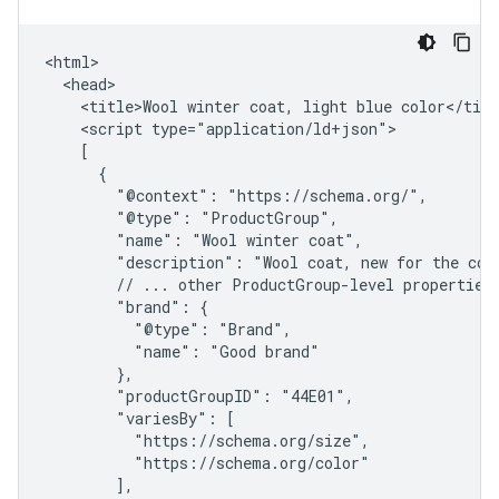
<html>

  <head>

    <title>Wool winter coat, light blue color</titl
    <script type="application/ld+json">

    [

      {

        "@context": "https://schema.org/",

        "@type": "ProductGroup",

        "name": "Wool winter coat",

        "description": "Wool coat, new for the comi
        // ... other ProductGroup-level properties

        "brand": {

          "@type": "Brand",

          "name": "Good brand"

        },

        "productGroupID": "44E01",

        "variesBy": [

          "https://schema.org/size",

          "https://schema.org/color"

        ],
