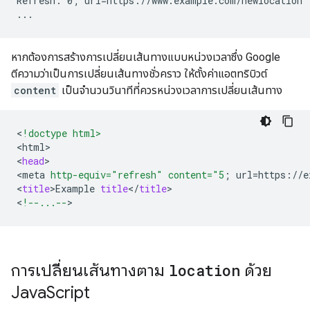
Refresh: 0; url=https://www.example.com/newlocation

...
หากต้องการสร้างการเปลี่ยนเส้นทางแบบหน่วงเวลาซึ่ง Google
ตีความว่าเป็นการเปลี่ยนเส้นทางชั่วคราว ให้ตั้งค่าแอตทริบิวต์
content
เป็นจำนวนวินาทีที่ควรหน่วงเวลาการเปลี่ยนเส้นทาง
<
!doctype html>
<
html
>
<
head
>
<
meta
http-equiv="refresh"
content="5
;
url
=
https
:
//
e
<
title
>
Example
title
<
/
title
>
<
!--...--
>
การเปลี่ยนเส้นทางตาม
location
ด้วย
Java
Script