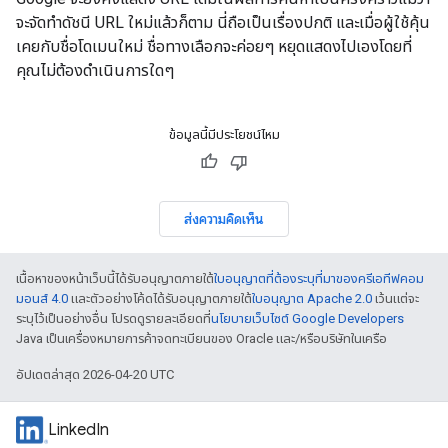
จะจัดทำดัชนี URL ใหม่แล้วก็ตาม นี่ถือเป็นเรื่องปกติ และเมื่อผู้ใช้คุ้น
เคยกับชื่อโดเมนใหม่ ชื่อทางเลือกจะค่อยๆ หยุดแสดงไปเองโดยที่
คุณไม่ต้องดําเนินการใดๆ
ข้อมูลนี้มีประโยชน์ไหม
ส่งความคิดเห็น
เนื้อหาของหน้าเว็บนี้ได้รับอนุญาตภายใต้
ใบอนุญาตที่ต้องระบุที่มาของครีเอทีฟคอม
มอนส์ 4.0
และตัวอย่างโค้ดได้รับอนุญาตภายใต้
ใบอนุญาต Apache 2.0
เว้นแต่จะ
ระบุไว้เป็นอย่างอื่น โปรดดูรายละเอียดที่
นโยบายเว็บไซต์ Google Developers
Java เป็นเครื่องหมายการค้าจดทะเบียนของ Oracle และ/หรือบริษัทในเครือ
อัปเดตล่าสุด 2026-04-20 UTC
LinkedIn