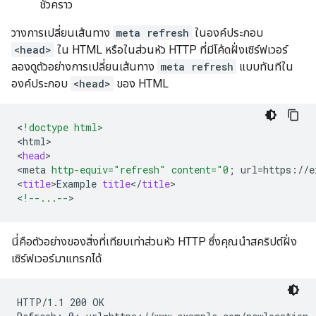
ชั่วคราว
วางการเปลี่ยนเส้นทาง
meta refresh
ในองค์ประกอบ
<head>
ใน HTML หรือในส่วนหัว HTTP ที่มีโค้ดฝั่งเซิร์ฟเวอร์
ลองดูตัวอย่างการเปลี่ยนเส้นทาง
meta refresh
แบบทันทีใน
องค์ประกอบ
<head>
ของ HTML
<
!doctype html>
<
html
>
<
head
>
<
meta
http-equiv="refresh"
content="0
;
url
=
https
:
//
e
<
title
>
Example
title
<
/
title
>
<
!--...--
>
นี่คือตัวอย่างของสิ่งที่เทียบเท่าส่วนหัว HTTP ซึ่งคุณนำสคริปต์ฝั่ง
เซิร์ฟเวอร์มาแทรกได้
HTTP/1.1 200 OK
