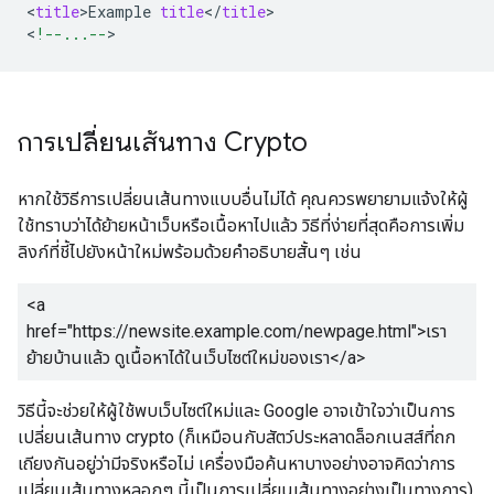
<
title
>
Example
title
<
/
title
>

<
!--...--
>
การเปลี่ยนเส้นทาง
Crypto
หากใช้วิธีการเปลี่ยนเส้นทางแบบอื่นไม่ได้ คุณควรพยายามแจ้งให้ผู้
ใช้ทราบว่าได้ย้ายหน้าเว็บหรือเนื้อหาไปแล้ว วิธีที่ง่ายที่สุดคือการเพิ่ม
ลิงก์ที่ชี้ไปยังหน้าใหม่พร้อมด้วยคําอธิบายสั้นๆ เช่น
<a
href="https://newsite.example.com/newpage.html">
เรา
ย้ายบ้านแล้ว ดูเนื้อหาได้ในเว็บไซต์ใหม่ของเรา
</a>
วิธีนี้จะช่วยให้ผู้ใช้พบเว็บไซต์ใหม่และ Google อาจเข้าใจว่าเป็นการ
เปลี่ยนเส้นทาง
crypto
(ก็เหมือนกับสัตว์ประหลาดล็อกเนสส์ที่ถก
เถียงกันอยู่ว่ามีจริงหรือไม่ เครื่องมือค้นหาบางอย่างอาจคิดว่าการ
เปลี่ยนเส้นทางหลอกๆ นี้เป็นการเปลี่ยนเส้นทางอย่างเป็นทางการ)