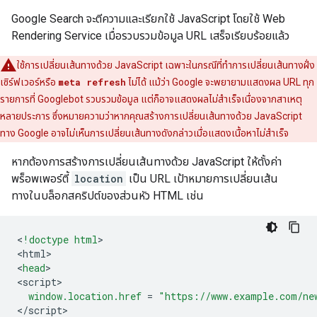
Google Search จะตีความและเรียกใช้ JavaScript โดยใช้ Web
Rendering Service เมื่อรวบรวมข้อมูล URL เสร็จเรียบร้อยแล้ว
ใช้การเปลี่ยนเส้นทางด้วย JavaScript เฉพาะในกรณีที่ทำการเปลี่ยนเส้นทางฝั่ง
เซิร์ฟเวอร์หรือ
meta refresh
ไม่ได้ แม้ว่า Google จะพยายามแสดงผล URL ทุก
รายการที่ Googlebot รวบรวมข้อมูล แต่ก็อาจแสดงผลไม่สำเร็จเนื่องจากสาเหตุ
หลายประการ ซึ่งหมายความว่าหากคุณสร้างการเปลี่ยนเส้นทางด้วย JavaScript
ทาง Google อาจไม่เห็นการเปลี่ยนเส้นทางดังกล่าวเมื่อแสดงเนื้อหาไม่สำเร็จ
หากต้องการสร้างการเปลี่ยนเส้นทางด้วย JavaScript ให้ตั้งค่า
พร็อพเพอร์ตี้
location
เป็น URL เป้าหมายการเปลี่ยนเส้น
ทางในบล็อกสคริปต์ของส่วนหัว HTML เช่น
<
!doctype html
>

<
html
>

<
head
>

<
script
window.location.href
=
"https://www.example.com/ne
<
/
script
>
