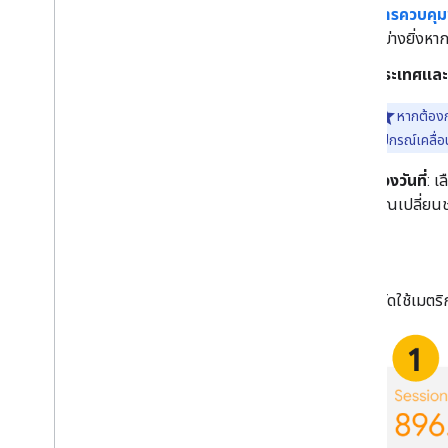
การควบคุม
อย่างยิ่งหา
ประเทศและ
หากต้องก
อุปกรณ์เคลื่
ช่วงวันที่
: เ
คุณเปลี่ยนช
เมตริก
แดชบอร์ดใช้เมตริ