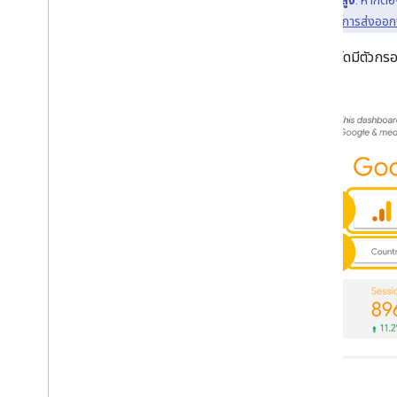
เคล็ดลับขั้นสูง
: หากต้อ
BigQuery โดยใช้
การส่งออ
แดชบอร์ดมีตัวกรอง