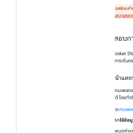
การคลิกและเซสชันจะคํานว
ทำความเข้าใจเรื่องความคลาด
ตรวจสอบการ
เมื่อใช้ Looker 
หากต้องการเริ่มต
ตั้งค่าหน้าแด
เมื่อเปิดเทมเพลต
แผนภูมิได้ โดยทําดั
เปิด
เทมเพล
คลิก
ใช้ข้อ
กำหนดค่าแหล