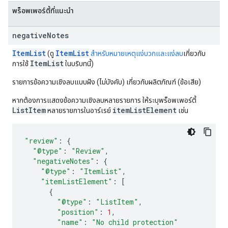
พร็อพเพอร์ตี้ที่แนะนำ
negative
Notes
ItemList
ItemList
(ดู
สําหรับหมายเหตุแง่บวกและแง่ลบ
เกี่ยวกับ
ItemList
การใช้
ในบริบทนี้)
รายการข้อความเชิงลบแบบฝัง (ไม่บังคับ) เกี่ยวกับผลิตภัณฑ์ (ข้อเสีย)
หากต้องการแสดงข้อความเชิงลบหลายรายการ ให้ระบุพร็อพเพอร์ตี้
ListItem
itemListElement
หลายรายการในอาร์เรย์
เช่น
"review"
:
{
"@type"
:
"Review"
,
"negativeNotes"
:
{
"@type"
:
"ItemList"
,
"itemListElement"
:
[
{
"@type"
:
"ListItem"
,
"position"
:
1
,
"name"
:
"No child protection"