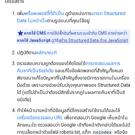
โครงสร้าง
เพิ่ม
พร็อพเพอร์ตี้ที่จำเป็น
ดูตำแหน่งการ
แทรก Structured
Data ในหน้าเว็บ
ตามรูปแบบที่คุณใช้อยู่
หากใช้ CMS
การใช้ปลั๊กอินที่ผสานรวมเข้ากับ CMS อาจง่ายกว่า
หากใช้ JavaScript
ดูวิธี
สร้าง Structured Data ด้วย JavaScript
ปฏิบัติตาม
หลักเกณฑ์
ตรวจสอบความถูกต้องของโค้ดโดยใช้
การทดสอบผลการ
ค้นหาที่เป็นริชมีเดีย
และแก้ไขข้อผิดพลาดที่สําคัญทั้งหมด
พิจารณาแก้ไขปัญหาที่ไม่สําคัญซึ่งอาจมีการรายงานในเครื่อง
มือด้วย เพราะอาจช่วยปรับปรุงคุณภาพของ Structured Data
ได้ (แต่ไม่จําเป็นว่าต้องมีสิทธิ์ปรากฏในผลการค้นหาที่เป็นริ
ชมีเดีย)
ทำให้หน้าบางหน้าที่มีข้อมูลที่มีโครงสร้างใช้งานได้และใช้
เครื่องมือตรวจสอบ URL
เพื่อทดสอบว่า Google เห็นหน้าใน
ลักษณะใด ตรวจสอบว่า Google เข้าถึงหน้าดังกล่าวได้และไม่มี
การบล็อกหน้าด้วยไฟล์ robots.txt, แท็ก
noindex
หรือข้อ