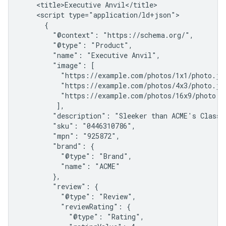
    <title>Executive Anvil</title>

    <script type="application/ld+json">

      {

        "@context": "https://schema.org/",

        "@type": "Product",

        "name": "Executive Anvil",

        "image": [

          "https://example.com/photos/1x1/photo.jpg
          "https://example.com/photos/4x3/photo.jpg
          "https://example.com/photos/16x9/photo.jp
         ],

        "description": "Sleeker than ACME's Classic
        "sku": "0446310786",

        "mpn": "925872",

        "brand": {

          "@type": "Brand",

          "name": "ACME"

        },

        "review": {

          "@type": "Review",

          "reviewRating": {

            "@type": "Rating",
