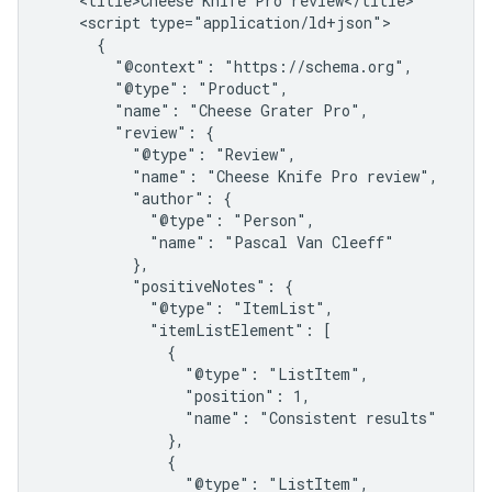
    <title>Cheese Knife Pro review</title>

    <script type="application/ld+json">

      {

        "@context": "https://schema.org",

        "@type": "Product",

        "name": "Cheese Grater Pro",

        "review": {

          "@type": "Review",

          "name": "Cheese Knife Pro review",

          "author": {

            "@type": "Person",

            "name": "Pascal Van Cleeff"

          },

          "positiveNotes": {

            "@type": "ItemList",

            "itemListElement": [

              {

                "@type": "ListItem",

                "position": 1,

                "name": "Consistent results"

              },

              {

                "@type": "ListItem",
