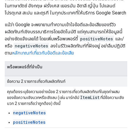
ในภาษาดัตช์ อังกฤษ ฝรั่งเศส เยอรมัน อิตาลี ญี่ปุ่น โปแลนด์
โปรตุเกส สเปน และตุรกี ในทุกประเทศที่ให้บริการ Google Search
แม้ว่า Google จะพยายามทําความเข้าใจข้อดีและข้อเสียของรีวิว
ผลิตภัณฑ์เชิงบรรณาธิการโดยอัตโนมัติ แต่คุณสามารถให้ข้อมูลนี้
อย่างชัดแจ้งเลยได้ โดยเพิ่มพร็อพเพอร์ตี้
positiveNotes
และ/
หรือ
negativeNotes
ลงในรีวิวผลิตภัณฑ์ที่ฝังอยู่ อย่าลืมปฏิบัติ
ตาม
หลักเกณฑ์เกี่ยวกับข้อดีและข้อเสีย
พร็อพเพอร์ตี้ที่จำเป็น
ข้อความ 2 รายการเกี่ยวกับผลิตภัณฑ์
คุณต้องระบุข้อความอย่างน้อย 2 รายการเกี่ยวกับผลิตภัณฑ์ในชุดค่าผสม
Item
List
ของข้อความเชิงบวกหรือเชิงลบ (เช่น มาร์กอัป
ที่มีข้อความเชิง
บวก 2 รายการถือว่าถูกต้อง) ดังนี้
negativeNotes
positiveNotes