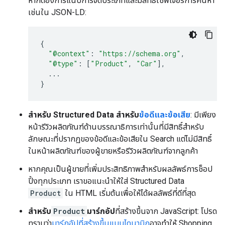
หากต้องการแนบการจัดประเภทและมีสิทธิ์ใช้ฟีเจอร์การค้นหา
เช่นใน JSON-LD:
{
"@context"
:
"https://schema.org"
,
"@type"
:
[
"Product"
,
"Car"
],
...
}
สำหรับ Structured Data สำหรับ
ข้อดีและข้อเสีย
: มีเพียง
หน้ารีวิวผลิตภัณฑ์ด้านบรรณาธิการเท่านั้นที่มีสิทธิ์สำหรับ
ลักษณะที่ปรากฏของข้อดีและข้อเสียใน Search แต่ไม่มีสิทธิ์
ในหน้าผลิตภัณฑ์ของผู้ขายหรือรีวิวผลิตภัณฑ์จากลูกค้า
หากคุณเป็นผู้ขายที่เพิ่มประสิทธิภาพสำหรับผลลัพธ์การช็อป
ปิ้งทุกประเภท เราขอแนะนำให้ใส่ Structured Data
Product
ใน HTML เริ่มต้นเพื่อให้ได้ผลลัพธ์ที่ดีที่สุด
สำหรับ
Product
มาร์กอัป
ที่สร้างขึ้นจาก JavaScript: โปรด
ทราบว่า
มาร์กอัปที่สร้างขึ้นแบบไดนามิก
อาจทำให้ Shopping