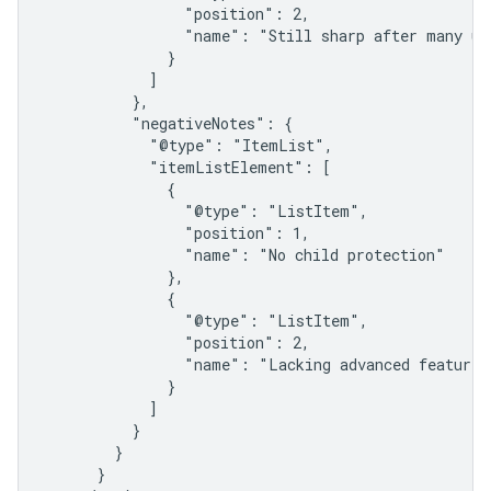
                "position": 2,

                "name": "Still sharp after many use
              }

            ]

          },

          "negativeNotes": {

            "@type": "ItemList",

            "itemListElement": [

              {

                "@type": "ListItem",

                "position": 1,

                "name": "No child protection"

              },

              {

                "@type": "ListItem",

                "position": 2,

                "name": "Lacking advanced features"
              }

            ]

          }

        }

      }
