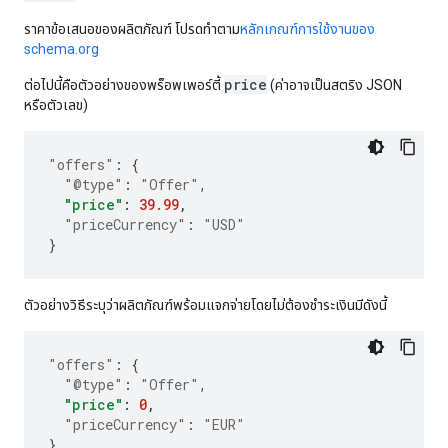
ราคาข้อเสนอของผลิตภัณฑ์ โปรดทำตาม
หลักเกณฑ์การใช้งานของ
schema.org
price
ต่อไปนี้คือตัวอย่างของพร็อพเพอร์ตี้
(ค่าอาจเป็นสตริง JSON
หรือตัวเลข)
"offers"
:
{
"@type"
:
"Offer"
,
"price"
:
39.99
,
"priceCurrency"
:
"USD"
}
ตัวอย่างวิธีระบุว่าผลิตภัณฑ์พร้อมแจกจ่ายโดยไม่ต้องชำระเงินมีดังนี้
"offers"
:
{
"@type"
:
"Offer"
,
"price"
:
0
,
"priceCurrency"
:
"EUR"
}