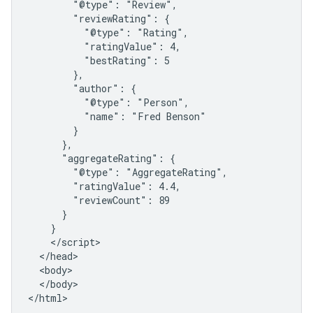
        "@type": "Review",

        "reviewRating": {

          "@type": "Rating",

          "ratingValue": 4,

          "bestRating": 5

        },

        "author": {

          "@type": "Person",

          "name": "Fred Benson"

        }

      },

      "aggregateRating": {

        "@type": "AggregateRating",

        "ratingValue": 4.4,

        "reviewCount": 89

      }

    }

    </script>

  </head>

  <body>

  </body>

</html>