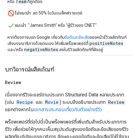
Team
หรือ
ที่ถูกต้อง
ไม่แนะนำ
: ลด 50% ในวันแบล็คฟรายเดย์
แนะนำ
: "James Smith" หรือ "ผู้รีวิวของ CNET"
หากต้องการบอก Google เกี่ยวกับ
ข้อดีและข้อเสีย
ของหน้ารีวิวผลิตภัณฑ์
positiveNotes
เชิงบรรณาธิการด้วยตนเอง ให้เพิ่มพร็อพเพอร์ตี้
negativeNotes
และ/หรือ
ลงในรีวิวผลิตภัณฑ์ที่ฝังอยู่
บทวิจารณ์ผลิตภัณฑ์
Review
เนื่องจากรีวิวจะแชร์ตามประเภท Structured Data หลายประเภท
(เช่น
Recipe
และ
Movie
) ระบบจึงอธิบายประเภท
Review
แยกต่างหากใน
เอกสารประกอบเกี่ยวกับตัวอย่างรีวิว
พร็อพเพอร์ตี้ต่อไปนี้เป็นพร็อพเพอร์ตี้เพิ่มเติมสำหรับประเภทการ
รีวิว เพื่อช่วยให้ทุกคนเห็นสรุประดับสูงของข้อดีและข้อเสียของรีวิว
ผลิตภัณฑ์เชิงบรรณาธิการ ลักษณะของข้อดีและข้อเสียมีให้ใช้งาน