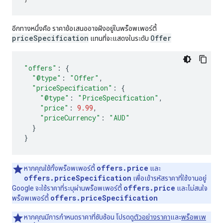
อีกทางหนึ่งคือ ราคาข้อเสนออาจฝังอยู่ในพร็อพเพอร์ตี้
priceSpecification
Offer
แทนที่จะแสดงในระดับ
"offers"
:
{
"@type"
:
"Offer"
,
"priceSpecification"
:
{
"@type"
:
"PriceSpecification"
,
"price"
:
9.99
,
"priceCurrency"
:
"AUD"
}
}
offers.price
หากคุณใช้ทั้งพร็อพเพอร์ตี้
และ
offers.priceSpecification
เพื่อเข้ารหัสราคาที่ใช้งานอยู่
offers.price
Google จะใช้ราคาที่ระบุผ่านพร็อพเพอร์ตี้
และไม่สนใจ
offers.priceSpecification
พร็อพเพอร์ตี้
หากคุณมีการกำหนดราคาที่ซับซ้อน โปรดดู
ตัวอย่างราคา
และ
พร็อพเพ