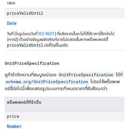
เสมอ
price
Valid
Until
Date
วันที่ (ในรูปแบบวันที่
ISO 8601
) ที่หลังจากนั้นจะไม่ได้ใช้ราคานี้อีกต่อไป
(หากมี) ตัวอย่างข้อมูลผลิตภัณฑ์อาจไม่แสดงขึ้นหากพร็อพเพอร์ตี้
priceValidUntil
บ่งชี้วันที่ในอดีต
Unit
Price
Specification
ดูคําจํากัดความที่สมบูรณ์ของ
UnitPriceSpecification
ได้ที่
schema.org/UnitPriceSpecification
โปรดใช้พร็อพเพ
อร์ตี้ต่อไปนี้เพื่อแสดงรูปแบบการกำหนดราคาที่ซับซ้อนกว่า
พร็อพเพอร์ตี้ที่จำเป็น
price
Number