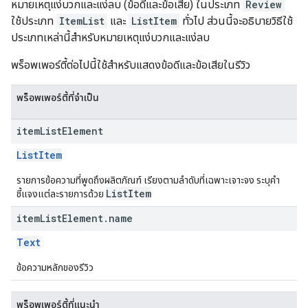
หมายเหตุแง่บวกและแง่ลบ (ข้อดีและข้อเสีย) ในประเภท
Review
ใช้ประเภท
ItemList
และ
ListItem
ทั่วไป ส่วนนี้จะอธิบายวิธีใช้
ประเภทเหล่านี้สําหรับหมายเหตุแง่บวกและแง่ลบ
พร็อพเพอร์ตี้ต่อไปนี้ใช้สําหรับแสดงข้อดีและข้อเสียในรีวิว
พร็อพเพอร์ตี้ที่จำเป็น
item
List
Element
ListItem
รายการข้อความที่พูดถึงผลิตภัณฑ์ เรียงตามลําดับที่เฉพาะเจาะจง ระบุคํา
ListItem
ชี้แจงแต่ละรายการด้วย
item
List
Element
.
name
Text
ข้อความหลักของรีวิว
พร็อพเพอร์ตี้ที่แนะนำ