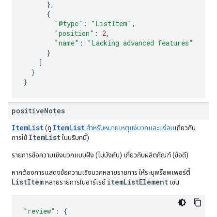
},
{
"@type"
:
"ListItem"
,
"position"
:
2
,
"name"
:
"Lacking advanced features"
}
]
}
}
positive
Notes
ItemList
ItemList
(ดู
สําหรับหมายเหตุแง่บวกและแง่ลบ
เกี่ยวกับ
ItemList
การใช้
ในบริบทนี้)
รายการข้อความเชิงบวกแบบฝัง (ไม่บังคับ) เกี่ยวกับผลิตภัณฑ์ (ข้อดี)
หากต้องการแสดงข้อความเชิงบวกหลายรายการ ให้ระบุพร็อพเพอร์ตี้
ListItem
itemListElement
หลายรายการในอาร์เรย์
เช่น
"review"
:
{