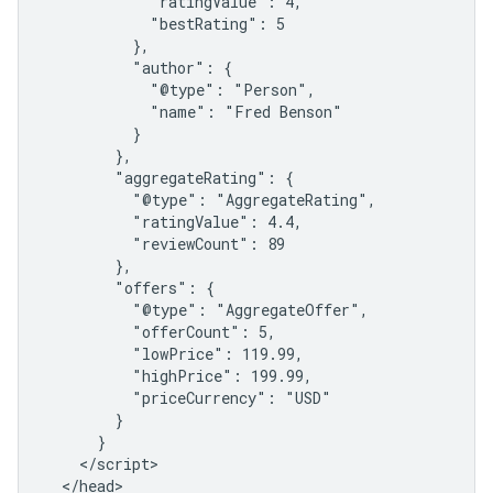
            "ratingValue": 4,

            "bestRating": 5

          },

          "author": {

            "@type": "Person",

            "name": "Fred Benson"

          }

        },

        "aggregateRating": {

          "@type": "AggregateRating",

          "ratingValue": 4.4,

          "reviewCount": 89

        },

        "offers": {

          "@type": "AggregateOffer",

          "offerCount": 5,

          "lowPrice": 119.99,

          "highPrice": 199.99,

          "priceCurrency": "USD"

        }

      }

    </script>

  </head>
