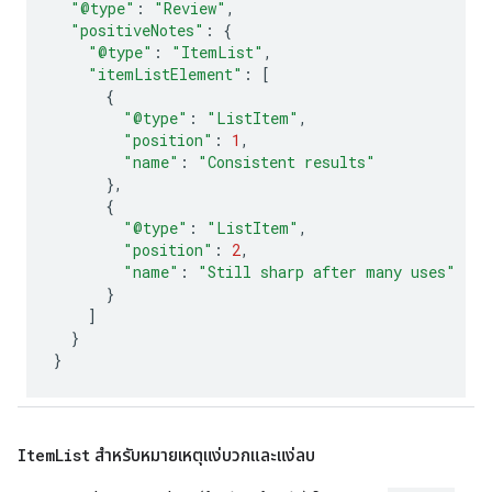
"@type"
:
"Review"
,
"positiveNotes"
:
{
"@type"
:
"ItemList"
,
"itemListElement"
:
[
{
"@type"
:
"ListItem"
,
"position"
:
1
,
"name"
:
"Consistent results"
},
{
"@type"
:
"ListItem"
,
"position"
:
2
,
"name"
:
"Still sharp after many uses"
}
]
}
}
Item
List
สําหรับหมายเหตุแง่บวกและแง่ลบ