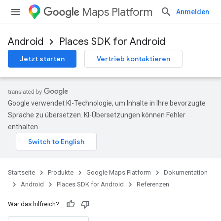
Maps Platform
Anmelden
Android
Places SDK for Android
h
Jetzt starten
Vertrieb kontaktieren
l
el.kotlin
kotlin
Google verwendet KI-Technologie, um Inhalte in Ihre bevorzugte
Sprache zu übersetzen. KI-Übersetzungen können Fehler
kotlin
enthalten.
tener.
odel
Startseite
Produkte
Google Maps Platform
Dokumentation
Android
Places SDK for Android
Referenzen
War das hilfreich?