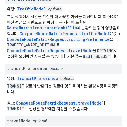
TrafficModel
유형:
optional
교통 상황에서 시간을 계산할 때 사용할 가정을 지정합니다. 이 설정은
이전 평균을 기반으로 한 예상 이동 시간이 포함된
RouteMatrixItem.durationMillis
에 반환되는 값에 영향을 미
ComputeRouteMatrixRequest.trafficModel
칩니다.
은(는)
ComputeRouteMatrixRequest.routingPreference
을
TRAFFIC_AWARE_OPTIMAL
로,
ComputeRouteMatrixRequest.travelMode
DRIVING
을
로
BEST_GUESS
설정한 요청에만 사용할 수 있습니다. 기본값은
입니다.
transit
Preference
optional
TransitPreference
유형:
optional
TRANSIT
경로에 반환되는 경로에 영향을 미치는 환경설정을 지정합
니다.
ComputeRouteMatrixRequest.travelMode
참고:
이
TRANSIT
로 설정된 경우에만 지정할 수 있습니다.
travel
Mode
optional