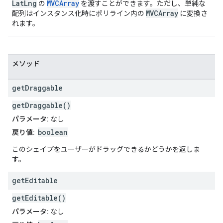
LatLng
MVCArray
の
を渡すことができます。ただし、単純な
MVCArray
配列はインスタンス化時にポリライン内の
に変換さ
れます。
メソッド
get
Draggable
getDraggable()
パラメータ:
なし
boolean
戻り値:
このシェイプをユーザーがドラッグできるかどうかを返しま
す。
get
Editable
getEditable()
パラメータ:
なし