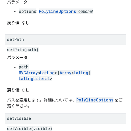
パラメータ:
options
PolylineOptions
:
optional
戻り値:
なし
set
Path
setPath(path)
パラメータ:
path
:
MVCArray
<
LatLng
>|
Array
<
LatLng
|
LatLngLiteral
>
戻り値:
なし
PolylineOptions
パスを設定します。詳細については、
をご
覧ください。
set
Visible
setVisible(visible)