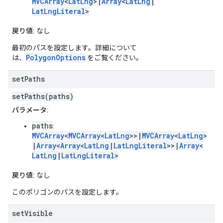
MVCArray
<
LatLng
>|
Array
<
LatLng
|
LatLngLiteral
>
戻り値:
なし
最初のパスを設定します。詳細について
PolygonOptions
は、
をご覧ください。
set
Paths
setPaths(paths)
パラメータ:
paths
:
MVCArray
<
MVCArray
<
LatLng
>>|
MVCArray
<
LatLng
>
|
Array
<
Array
<
LatLng
|
LatLngLiteral
>>|
Array
<
LatLng
|
LatLngLiteral
>
戻り値:
なし
このポリゴンのパスを設定します。
set
Visible