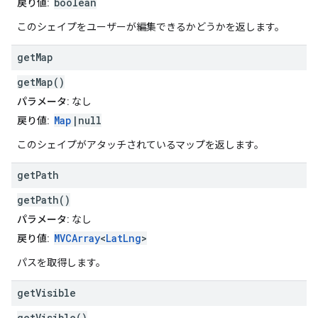
boolean
戻り値:
このシェイプをユーザーが編集できるかどうかを返します。
get
Map
getMap()
パラメータ:
なし
Map
|null
戻り値:
このシェイプがアタッチされているマップを返します。
get
Path
getPath()
パラメータ:
なし
MVCArray
<
LatLng
>
戻り値:
パスを取得します。
get
Visible
getVisible()