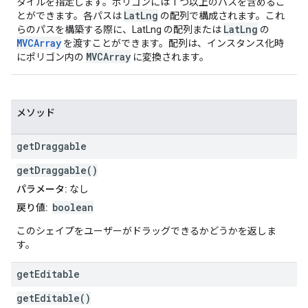
タイルを指定します。ポリゴンには 1 つ以上のパスを含めるこ
LatLng
とができます。各パスは
の配列で構成されます。これ
LatLng
らのパスを構築する際に、LatLng の配列または
の
MVCArray
を渡すことができます。配列は、インスタンス化時
MVCArray
にポリゴン内の
に変換されます。
メソッド
get
Draggable
getDraggable()
パラメータ:
なし
boolean
戻り値:
このシェイプをユーザーがドラッグできるかどうかを返しま
す。
get
Editable
getEditable()