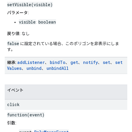
setVisible(visible)
パラメータ:
visible
boolean
:
戻り値:
なし
false
に設定されている場合、このポリゴンを非表示にしま
す。
add
Listener
bind
To
get
notify
set
set
継承:
、
、
、
、
、
Values
unbind
unbind
All
、
、
イベント
click
function(event)
引数: