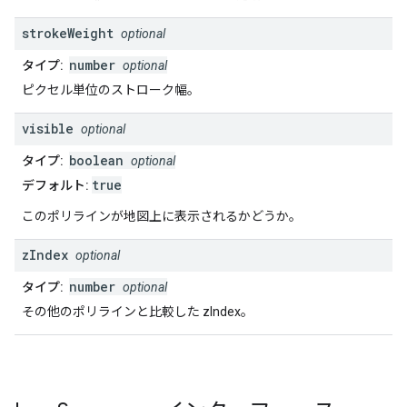
stroke
Weight
optional
number
タイプ:
optional
ピクセル単位のストローク幅。
visible
optional
boolean
タイプ:
optional
true
デフォルト:
このポリラインが地図上に表示されるかどうか。
z
Index
optional
number
タイプ:
optional
その他のポリラインと比較した zIndex。