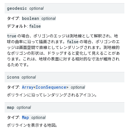
geodesic
optional
boolean
タイプ:
optional
false
デフォルト:
true
の場合、ポリゴンのエッジは測地線として解釈され、地
false
球の曲率に沿って描画されます。
の場合、ポリゴンのエ
ッジは画面空間で直線としてレンダリングされます。測地線的
なポリゴンの形状は、ドラッグすると変化して見えることがあ
ります。これは、地球の表面に対する相対的な寸法が維持され
るためです。
icons
optional
Array
<
IconSequence
>
タイプ:
optional
ポリラインに沿ってレンダリングされるアイコン。
map
optional
Map
タイプ:
optional
ポリラインを表示する地図。