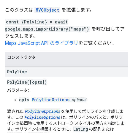
このクラスは
MVCObject
を拡張します。
const {Polyline} = await
google.maps.importLibrary("maps")
を呼び出してア
クセスします。
Maps JavaScript API のライブラリ
をご覧ください。
コンストラクタ
Polyline
Polyline([opts])
パラメータ:
opts
PolylineOptions
:
optional
PolylineOptions
渡された
を使用してポリラインを作成しま
PolylineOptions
す。この
は、ポリラインのパスと、ポリラ
インの描画時に使用するストローク スタイルの両方を指定しま
LatLng
す。ポリラインを構築するときに、
の配列または