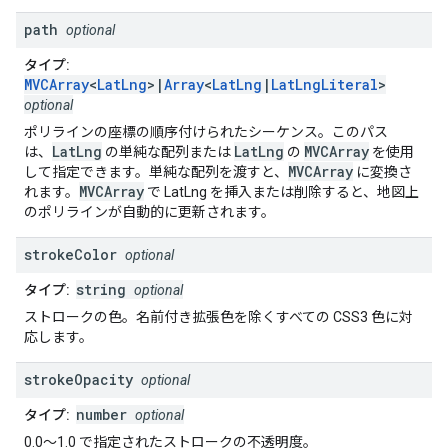
path
optional
タイプ:
MVCArray
<
LatLng
>|
Array
<
LatLng
|
LatLngLiteral
>
optional
ポリラインの座標の順序付けられたシーケンス。このパス
LatLng
LatLng
MVCArray
は、
の単純な配列または
の
を使用
MVCArray
して指定できます。単純な配列を渡すと、
に変換さ
MVCArray
れます。
で LatLng を挿入または削除すると、地図上
のポリラインが自動的に更新されます。
stroke
Color
optional
string
タイプ:
optional
ストロークの色。名前付き拡張色を除くすべての CSS3 色に対
応します。
stroke
Opacity
optional
number
タイプ:
optional
0.0～1.0 で指定されたストロークの不透明度。