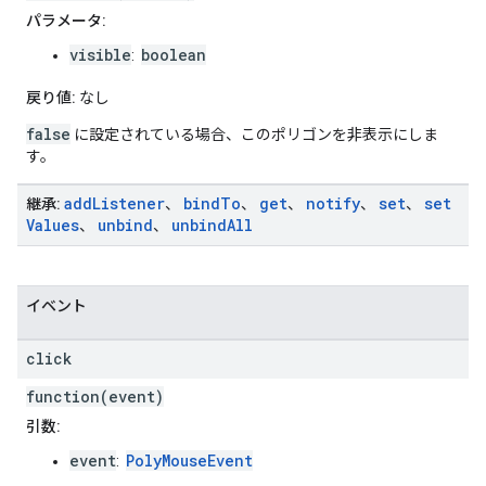
パラメータ:
visible
boolean
:
戻り値:
なし
false
に設定されている場合、このポリゴンを非表示にしま
す。
add
Listener
bind
To
get
notify
set
set
継承:
、
、
、
、
、
Values
unbind
unbind
All
、
、
イベント
click
function(event)
引数:
event
PolyMouseEvent
: