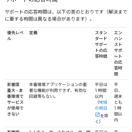
サポートの応答時間は、以下の表のとおりです（解決まで
に要する時間は異なる場合があります）。
優先レベ
定義
スタン
エン
ル
ダード
ハン
サポー
スト
トの応
サポ
答時間
ート
の応
答時
間
影響度:
本番環境アプリケーションの重
平日は
平
重大 - 本
要な機能が利用できず、有効な
1 時間
日、
番環境で
回避策もない。
以内
週末
サービス
（
地域
とも
が使用で
の祝日
1 時
きない
間以
を除
内
く）