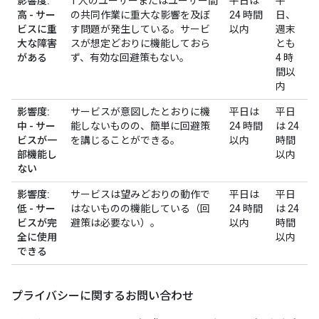
影響度:
1 人のユーザーまたはユーザー間
平日は
平
高 - サー
の共同作業に重大な影響を及ぼ
24 時間
日、
ビスに重
す問題が発生している。サービ
以内
週末
大な障害
スが想定どおりに機能しておら
とも
がある
ず、有効な回避策もない。
4 時
間以
内
影響度:
サービスが意図したとおりに機
平日は
平日
中 - サー
能しないものの、簡単に回避策
24 時間
は 24
ビスが一
を講じることができる。
以内
時間
部機能し
以内
ない
影響度:
サービスは望みどおりの動作で
平日は
平日
低 - サー
はないものの機能している（回
24 時間
は 24
ビスが完
避策は必要ない）。
以内
時間
全に使用
以内
できる
プライバシーに関するお問い合わせ