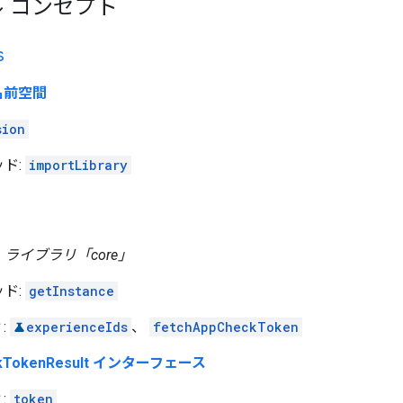
 コンセプト
s
 名前空間
sion
ド:
importLibrary
ス
ライブラリ「core」
ド:
getInstance
:
experienceIds
、
fetchAppCheckToken
ckTokenResult インターフェース
:
token