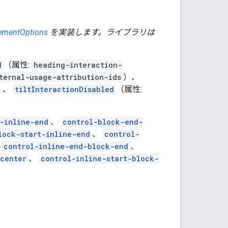
ementOptions
を実装します。ライブラリは
d
（属性:
heading-interaction-
ternal-usage-attribution-ids
）、
）、
tiltInteractionDisabled
（属性:
-inline-end
、
control-block-end-
lock-start-inline-end
、
control-
、
control-inline-end-block-end
、
-center
、
control-inline-start-block-