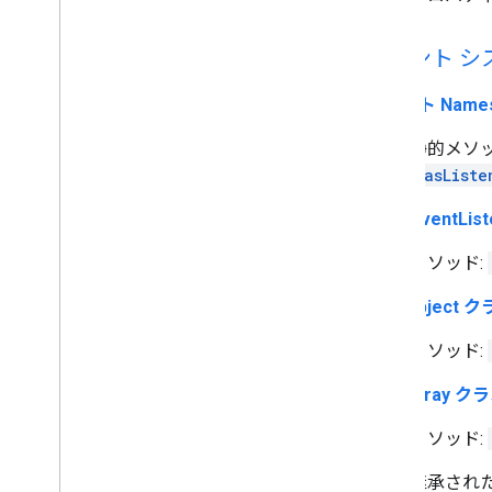
イベント シ
イベント Names
静的メソッ
hasListe
MapsEventL
メソッド:
MVCObject 
メソッド:
MVCArray ク
メソッド:
継承され