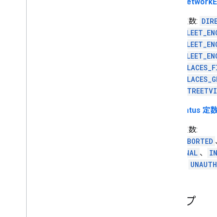
MapsNetworkE
定数:
DIR
FLEET_EN
FLEET_EN
FLEET_EN
PLACES_F
PLACES_G
STREETVI
RPCStatus 定
定数:
ABORTED
RNAL
、
I
、
UNAUTH
マップ