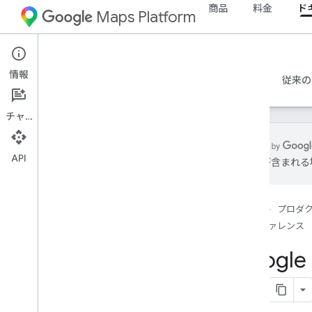
商品
料金
ド
Maps Platform
Web
Maps JavaScript API
情報
ガイド
リファレンス
サンプル
リソース
従来の
チャット
API
は誤りが含まれる
API リファレンス v3.65（週間チャネ
ル）
概要
ホーム
プロダ
グローバル コンセプト
リファレンス
マップ
Google
地図上での図形描画
ストリートビュー
プレイス
ルート