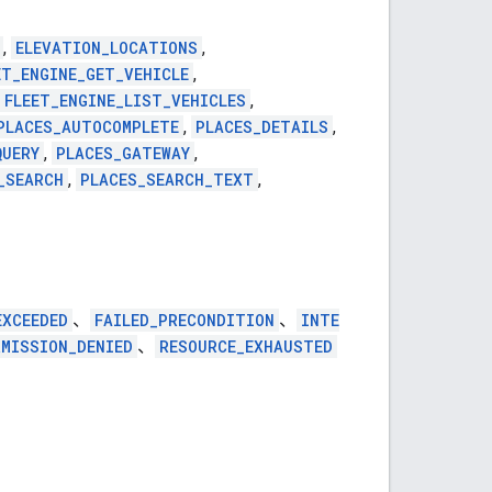
,
ELEVATION_LOCATIONS
,
ET_ENGINE_GET_VEHICLE
,
FLEET_ENGINE_LIST_VEHICLES
,
PLACES_AUTOCOMPLETE
,
PLACES_DETAILS
,
QUERY
,
PLACES_GATEWAY
,
_SEARCH
,
PLACES_SEARCH_TEXT
,
EXCEEDED
、
FAILED_PRECONDITION
、
INTE
RMISSION_DENIED
、
RESOURCE_EXHAUSTED