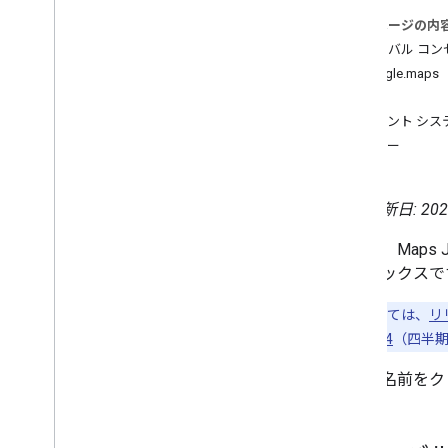
3D マップ
このページの内
環境（アルファ版）
グローバル コン
移動経路の共有
google.maps
ライブラリ インターフェース
設定
API リファレンス v3.64（四半期チャネ
イベント シス
ル）
エラー
API リファレンス v3.63
API リファレンス v3.62
最終更新日: 202
これは、Maps
インデックスで
詳細については、
リ
バージョン 3.64
（四半
項目の名前をク