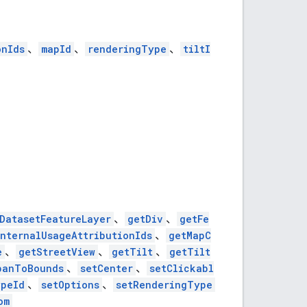
onIds
、
mapId
、
renderingType
、
tiltI
DatasetFeatureLayer
、
getDiv
、
getFe
InternalUsageAttributionIds
、
getMapC
e
、
getStreetView
、
getTilt
、
getTilt
panToBounds
、
setCenter
、
setClickabl
ypeId
、
setOptions
、
setRenderingType
om