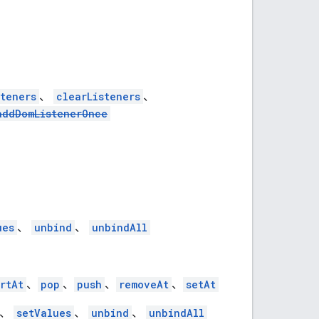
teners
、
clearListeners
、
addDomListenerOnce
ues
、
unbind
、
unbindAll
rtAt
、
pop
、
push
、
removeAt
、
setAt
、
setValues
、
unbind
、
unbindAll