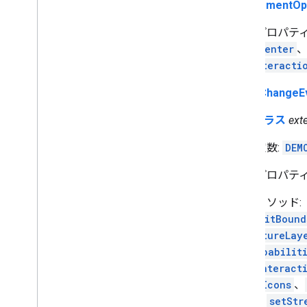
MapElement
プロパティ
center
nteracti
ZoomChangeE
Map クラス
ext
定数:
DEM
プロパティ
メソッド:
fitBound
atureLay
apabilit
Interact
eIcons
、
、
setStr