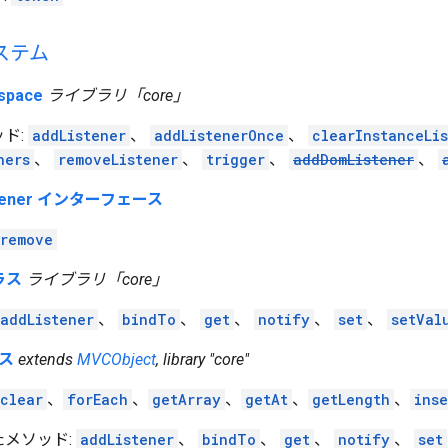
ステム
pace
ライブラリ「core」
ド:
addListener
、
addListenerOnce
、
clearInstanceLis
ners
、
removeListener
、
trigger
、
addDomListener
、
istener インターフェース
remove
クラス
ライブラリ「core」
addListener
、
bindTo
、
get
、
notify
、
set
、
setVal
ラス
extends
MVCObject
, library "core"
clear
、
forEach
、
getArray
、
getAt
、
getLength
、
inse
たメソッド:
addListener
、
bindTo
、
get
、
notify
、
set