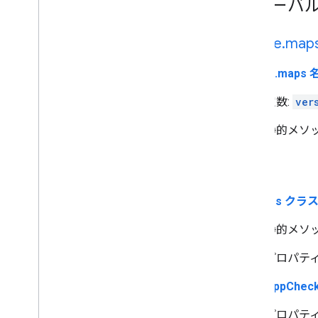
グローバル
google
.
map
google.maps
定数:
ver
静的メソッ
設定
Settings クラ
静的メソッ
プロパティ
MapsAppChe
プロパティ