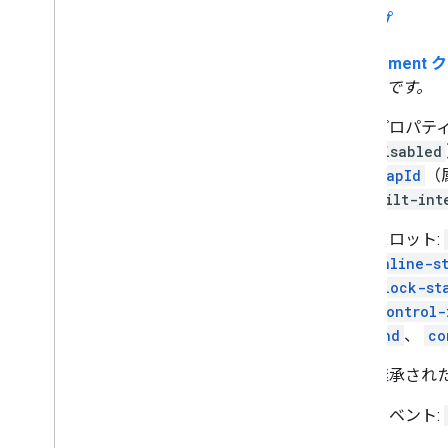
マップ
MapElement 
"maps" です。
プロパティ
disabled
mapId
（
tilt-int
スロット:
inline-s
block-st
control-
end
、
co
継承され
イベント: