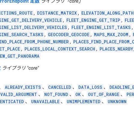
rrorEndpoint 定数
ライブラリ「core」
ECTIONS_ROUTE
,
DISTANCE_MATRIX
,
ELEVATION_ALONG_PATH
GINE_GET_DELIVERY_VEHICLE
,
FLEET_ENGINE_GET_TRIP
,
FLE
GINE_LIST_DELIVERY_VEHICLES
,
FLEET_ENGINE_LIST_TASKS
,
GINE_SEARCH_TASKS
,
GEOCODER_GEOCODE
,
MAPS_MAX_ZOOM
,
IND_PLACE_FROM_PHONE_NUMBER
,
PLACES_FIND_PLACE_FROM_
ET_PLACE
,
PLACES_LOCAL_CONTEXT_SEARCH
,
PLACES_NEARBY
EW_GET_PANORAMA
数
ライブラリ "core"
、
ALREADY_EXISTS
、
CANCELLED
、
DATA_LOSS
、
DEADLINE_
NVALID_ARGUMENT
、
NOT_FOUND
、
OK
、
OUT_OF_RANGE
、
PE
ENTICATED
、
UNAVAILABLE
、
UNIMPLEMENTED
、
UNKNOWN