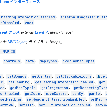
Options インターフェース
:
、
headingInteractionDisabled
、
internalUsageAttributi
onDisabled
、
zoom
vent クラス
extends
Event
, library "maps"
ends
MVCObject
, ライブラリ「maps」
O_MAP_ID
:
controls
、
data
、
mapTypes
、
overlayMapTypes
s
、
getBounds
、
getCenter
、
getClickableIcons
、
get
er
、
getHeading
、
getHeadingInteractionEnabled
、
get
ies
、
getMapTypeId
、
getProjection
、
getRenderingTyp
ionEnabled
、
getZoom
、
moveCamera
、
panBy
、
panTo
、
setHeading
、
setHeadingInteractionEnabled
、
setMapT
eetView
、
setTilt
、
setTiltInteractionEnabled
、
setZo