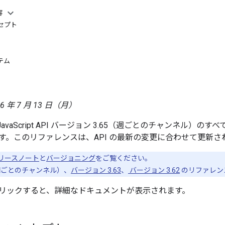
容
セプト
テム
6 年 7 月 13 日（月）
 JavaScript API バージョン 3.65（週ごとのチャンネル
す。このリファレンスは、API の最新の変更に合わせて更新さ
リースノート
と
バージョニング
をご覧ください。
期ごとのチャンネル）、
バージョン 3.63
、
バージョン 3.62
のリファレン
リックすると、詳細なドキュメントが表示されます。