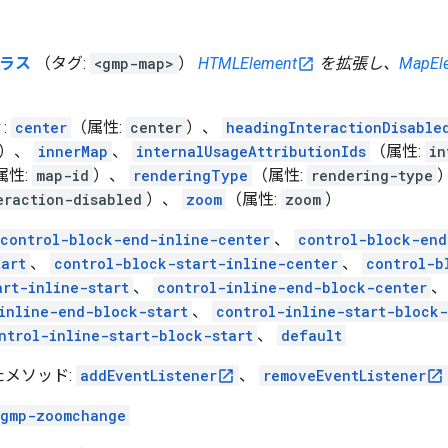
クラス
（タグ:
<gmp-map>
）
HTMLElement
を拡張し、
MapEl
:
center
（属性:
center
）、
headingInteractionDisable
）、
innerMap
、
internalUsageAttributionIds
（属性:
in
属性:
map-id
）、
renderingType
（属性:
rendering-type
eraction-disabled
）、
zoom
（属性:
zoom
）
control-block-end-inline-center
、
control-block-end
tart
、
control-block-start-inline-center
、
control-b
art-inline-start
、
control-inline-end-block-center
inline-end-block-start
、
control-inline-start-block
ntrol-inline-start-block-start
、
default
たメソッド:
addEventListener
、
removeEventListener
gmp-zoomchange