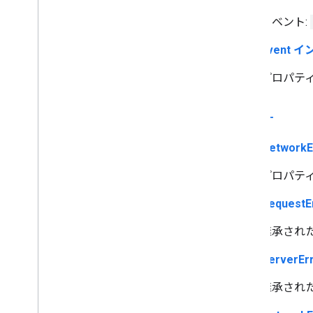
イベント:
ErrorEvent
プロパティ
エラー
MapsNetwork
プロパティ
MapsRequest
継承され
MapsServerE
継承され