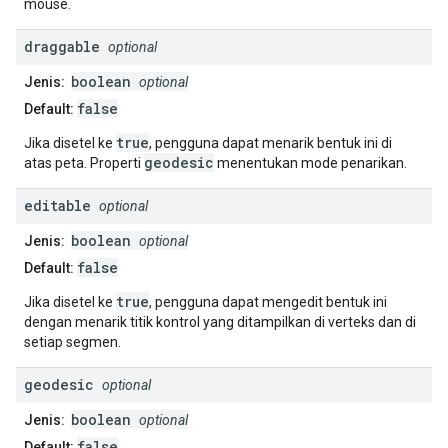
mouse.
draggable
optional
boolean
Jenis:
optional
false
Default:
true
Jika disetel ke
, pengguna dapat menarik bentuk ini di
geodesic
atas peta. Properti
menentukan mode penarikan.
editable
optional
boolean
Jenis:
optional
false
Default:
true
Jika disetel ke
, pengguna dapat mengedit bentuk ini
dengan menarik titik kontrol yang ditampilkan di verteks dan di
setiap segmen.
geodesic
optional
boolean
Jenis:
optional
false
Default: