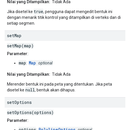
Nilai yang Ditampilkan:
Tidak Ada
true
Jika disetel ke
, pengguna dapat mengedit bentuk ini
dengan menarik titik kontrol yang ditampilkan di verteks dan di
setiap segmen.
set
Map
setMap(map)
Parameter:
map
Map
:
optional
Nilai yang Ditampilkan:
Tidak Ada
Merender bentuk ini pada peta yang ditentukan. Jika peta
null
disetel ke
, bentuk akan dihapus.
set
Options
setOptions(options)
Parameter:
options
PolylineOptions
:
optional