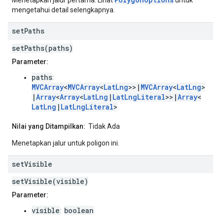
Menetapkan jalur pertama. Lihat
untuk
mengetahui detail selengkapnya.
set
Paths
setPaths(paths)
Parameter:
paths
:
MVCArray
<
MVCArray
<
LatLng
>>|
MVCArray
<
LatLng
>
|
Array
<
Array
<
LatLng
|
LatLngLiteral
>>|
Array
<
LatLng
|
LatLngLiteral
>
Nilai yang Ditampilkan:
Tidak Ada
Menetapkan jalur untuk poligon ini.
set
Visible
setVisible(visible)
Parameter:
visible
boolean
: