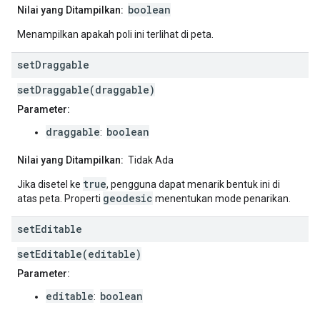
boolean
Nilai yang Ditampilkan:
Menampilkan apakah poli ini terlihat di peta.
set
Draggable
setDraggable(draggable)
Parameter:
draggable
boolean
:
Nilai yang Ditampilkan:
Tidak Ada
true
Jika disetel ke
, pengguna dapat menarik bentuk ini di
geodesic
atas peta. Properti
menentukan mode penarikan.
set
Editable
setEditable(editable)
Parameter:
editable
boolean
: