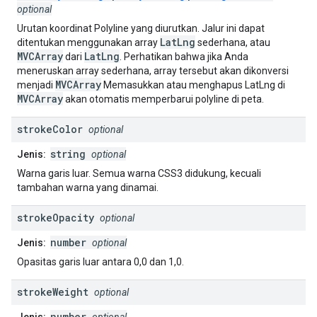
optional
Urutan koordinat Polyline yang diurutkan. Jalur ini dapat
LatLng
ditentukan menggunakan array
sederhana, atau
MVCArray
LatLng
dari
. Perhatikan bahwa jika Anda
meneruskan array sederhana, array tersebut akan dikonversi
MVCArray
menjadi
Memasukkan atau menghapus LatLng di
MVCArray
akan otomatis memperbarui polyline di peta.
stroke
Color
optional
string
Jenis:
optional
Warna garis luar. Semua warna CSS3 didukung, kecuali
tambahan warna yang dinamai.
stroke
Opacity
optional
number
Jenis:
optional
Opasitas garis luar antara 0,0 dan 1,0.
stroke
Weight
optional
number