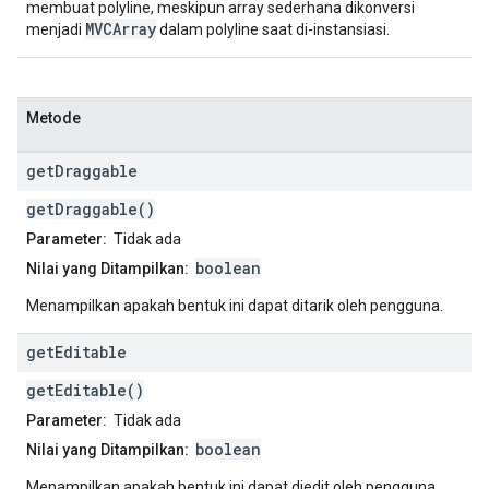
membuat polyline, meskipun array sederhana dikonversi
MVCArray
menjadi
dalam polyline saat di-instansiasi.
Metode
get
Draggable
getDraggable()
Parameter:
Tidak ada
boolean
Nilai yang Ditampilkan:
Menampilkan apakah bentuk ini dapat ditarik oleh pengguna.
get
Editable
getEditable()
Parameter:
Tidak ada
boolean
Nilai yang Ditampilkan:
Menampilkan apakah bentuk ini dapat diedit oleh pengguna.