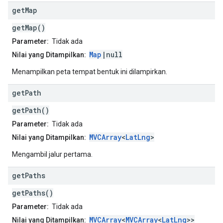
get
Map
getMap()
Parameter:
Tidak ada
Map
|null
Nilai yang Ditampilkan:
Menampilkan peta tempat bentuk ini dilampirkan.
get
Path
getPath()
Parameter:
Tidak ada
MVCArray
<
LatLng
>
Nilai yang Ditampilkan:
Mengambil jalur pertama.
get
Paths
getPaths()
Parameter:
Tidak ada
MVCArray
<
MVCArray
<
LatLng
>>
Nilai yang Ditampilkan: