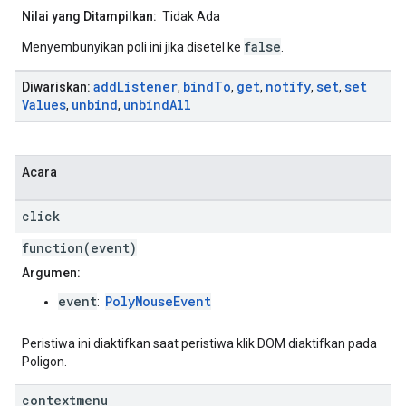
Nilai yang Ditampilkan:
Tidak Ada
false
Menyembunyikan poli ini jika disetel ke
.
add
Listener
bind
To
get
notify
set
set
Diwariskan:
,
,
,
,
,
Values
unbind
unbind
All
,
,
Acara
click
function(event)
Argumen:
event
PolyMouseEvent
:
Peristiwa ini diaktifkan saat peristiwa klik DOM diaktifkan pada
Poligon.
contextmenu