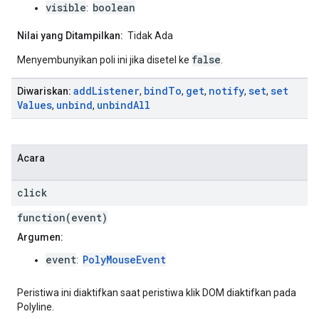
visible
boolean
:
Nilai yang Ditampilkan:
Tidak Ada
false
Menyembunyikan poli ini jika disetel ke
.
add
Listener
bind
To
get
notify
set
set
Diwariskan:
,
,
,
,
,
Values
unbind
unbind
All
,
,
Acara
click
function(event)
Argumen:
event
PolyMouseEvent
:
Peristiwa ini diaktifkan saat peristiwa klik DOM diaktifkan pada
Polyline.