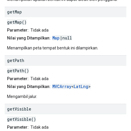
get
Map
getMap()
Parameter:
Tidak ada
Map
|null
Nilai yang Ditampilkan:
Menampilkan peta tempat bentuk ini dilampirkan.
get
Path
getPath()
Parameter:
Tidak ada
MVCArray
<
LatLng
>
Nilai yang Ditampilkan:
Mengambil jalur.
get
Visible
getVisible()
Parameter:
Tidak ada