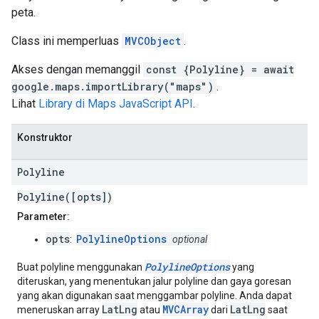
peta.
Class ini memperluas
MVCObject
.
Akses dengan memanggil
const {Polyline} = await
google.maps.importLibrary("maps")
.
Lihat
Library di Maps JavaScript API
.
Konstruktor
Polyline
Polyline([opts])
Parameter:
opts
PolylineOptions
:
optional
PolylineOptions
Buat polyline menggunakan
yang
diteruskan, yang menentukan jalur polyline dan gaya goresan
yang akan digunakan saat menggambar polyline. Anda dapat
LatLng
MVCArray
LatLng
meneruskan array
atau
dari
saat