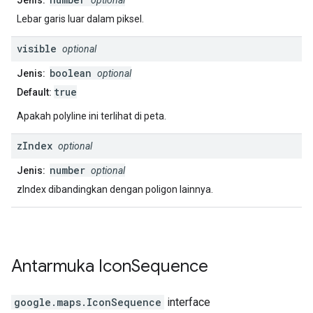
Jenis:
optional
Lebar garis luar dalam piksel.
visible
optional
boolean
Jenis:
optional
true
Default:
Apakah polyline ini terlihat di peta.
z
Index
optional
number
Jenis:
optional
zIndex dibandingkan dengan poligon lainnya.
Antarmuka
Icon
Sequence
google.maps
.
IconSequence
interface