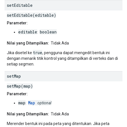
set
Editable
setEditable(editable)
Parameter:
editable
boolean
:
Nilai yang Ditampilkan:
Tidak Ada
true
Jika disetel ke
, pengguna dapat mengedit bentuk ini
dengan menarik titik kontrol yang ditampilkan di verteks dan di
setiap segmen.
set
Map
setMap(map)
Parameter:
map
Map
:
optional
Nilai yang Ditampilkan:
Tidak Ada
Merender bentuk ini pada peta yang ditentukan. Jika peta