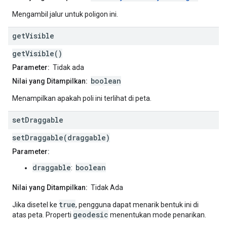
Mengambil jalur untuk poligon ini.
get
Visible
getVisible()
Parameter:
Tidak ada
boolean
Nilai yang Ditampilkan:
Menampilkan apakah poli ini terlihat di peta.
set
Draggable
setDraggable(draggable)
Parameter:
draggable
boolean
:
Nilai yang Ditampilkan:
Tidak Ada
true
Jika disetel ke
, pengguna dapat menarik bentuk ini di
geodesic
atas peta. Properti
menentukan mode penarikan.