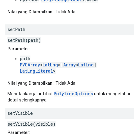
Nilai yang Ditampilkan:
Tidak Ada
set
Path
setPath(path)
Parameter:
path
:
MVCArray
<
LatLng
>|
Array
<
LatLng
|
LatLngLiteral
>
Nilai yang Ditampilkan:
Tidak Ada
PolylineOptions
Menetapkan jalur. Lihat
untuk mengetahui
detail selengkapnya.
set
Visible
setVisible(visible)
Parameter: