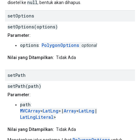
null
disetel ke
, bentuk akan dihapus.
set
Options
setOptions(options)
Parameter:
options
PolygonOptions
:
optional
Nilai yang Ditampilkan:
Tidak Ada
set
Path
setPath(path)
Parameter:
path
:
MVCArray
<
LatLng
>|
Array
<
LatLng
|
LatLngLiteral
>
Nilai yang Ditampilkan:
Tidak Ada
PolygonOptions