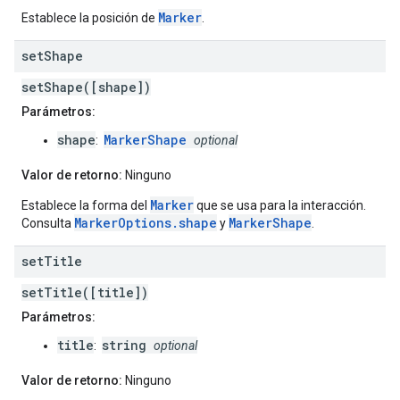
Marker
Establece la posición de
.
set
Shape
setShape([shape])
Parámetros:
shape
MarkerShape
:
optional
Valor de retorno:
Ninguno
Marker
Establece la forma del
que se usa para la interacción.
MarkerOptions.shape
MarkerShape
Consulta
y
.
set
Title
setTitle([title])
Parámetros:
title
string
:
optional
Valor de retorno:
Ninguno