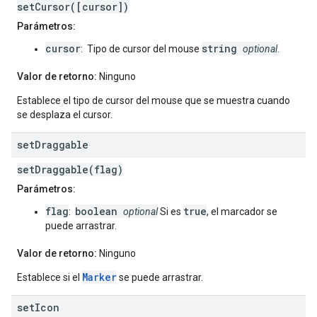
setCursor([cursor])
Parámetros:
cursor
string
: Tipo de cursor del mouse
optional
.
Valor de retorno:
Ninguno
Establece el tipo de cursor del mouse que se muestra cuando
se desplaza el cursor.
set
Draggable
setDraggable(flag)
Parámetros:
flag
boolean
true
:
optional
Si es
, el marcador se
puede arrastrar.
Valor de retorno:
Ninguno
Marker
Establece si el
se puede arrastrar.
set
Icon