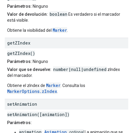
Parámetros:
Ninguno
boolean
Valor de devolución:
Es verdadero si el marcador
está visible.
Marker
Obtiene la visibilidad del
.
get
ZIndex
getZIndex()
Parámetros:
Ninguno
number|null|undefined
Valor que se devuelve:
zIndex
del marcador.
Marker
Obtiene el zIndex de
. Consulta los
MarkerOptions.zIndex
.
set
Animation
setAnimation([animation])
Parámetros:
animation
Animation
:
optional
La animación que se