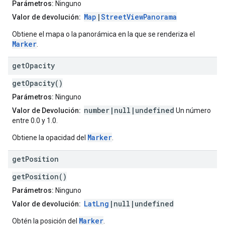
Parámetros:
Ninguno
Map
|
StreetViewPanorama
Valor de devolución:
Obtiene el mapa o la panorámica en la que se renderiza el
Marker
.
get
Opacity
getOpacity()
Parámetros:
Ninguno
number|null|undefined
Valor de Devolución:
Un número
entre 0.0 y 1.0.
Marker
Obtiene la opacidad del
.
get
Position
getPosition()
Parámetros:
Ninguno
LatLng
|null|undefined
Valor de devolución:
Marker
Obtén la posición del
.