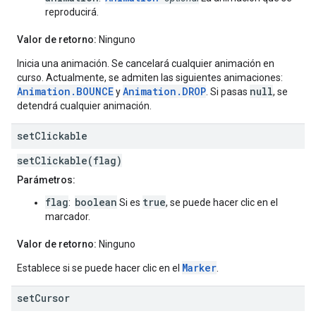
reproducirá.
Valor de retorno:
Ninguno
Inicia una animación. Se cancelará cualquier animación en
curso. Actualmente, se admiten las siguientes animaciones:
Animation.BOUNCE
Animation.DROP
null
y
. Si pasas
, se
detendrá cualquier animación.
set
Clickable
setClickable(flag)
Parámetros:
flag
boolean
true
:
Si es
, se puede hacer clic en el
marcador.
Valor de retorno:
Ninguno
Marker
Establece si se puede hacer clic en el
.
set
Cursor