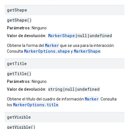
get
Shape
getShape()
Parámetros:
Ninguno
MarkerShape
|null|undefined
Valor de devolución:
Marker
Obtiene la forma del
que se usa para la interacción.
MarkerOptions.shape
MarkerShape
Consulta
y
.
get
Title
getTitle()
Parámetros:
Ninguno
string|null|undefined
Valor de devolución:
Marker
Obtiene el título del cuadro de información
. Consulta
MarkerOptions.title
los
.
get
Visible
getVisible()