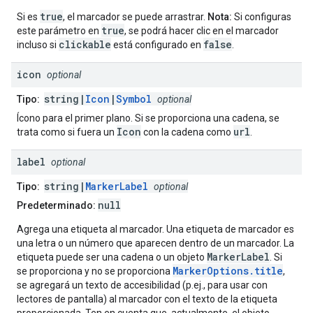
true
Si es
, el marcador se puede arrastrar.
Nota:
Si configuras
true
este parámetro en
, se podrá hacer clic en el marcador
clickable
false
incluso si
está configurado en
.
icon
optional
string|
Icon
|
Symbol
Tipo:
optional
Ícono para el primer plano. Si se proporciona una cadena, se
Icon
url
trata como si fuera un
con la cadena como
.
label
optional
string|
MarkerLabel
Tipo:
optional
null
Predeterminado:
Agrega una etiqueta al marcador. Una etiqueta de marcador es
una letra o un número que aparecen dentro de un marcador. La
MarkerLabel
etiqueta puede ser una cadena o un objeto
. Si
MarkerOptions.title
se proporciona y no se proporciona
,
se agregará un texto de accesibilidad (p.ej., para usar con
lectores de pantalla) al marcador con el texto de la etiqueta