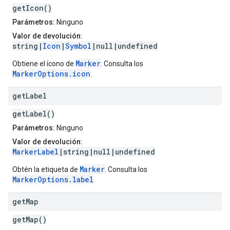
getIcon()
Parámetros:
Ninguno
Valor de devolución:
string|
Icon
|
Symbol
|null|undefined
Marker
Obtiene el ícono de
. Consulta los
MarkerOptions.icon
.
get
Label
getLabel()
Parámetros:
Ninguno
Valor de devolución:
MarkerLabel
|string|null|undefined
Marker
Obtén la etiqueta de
. Consulta los
MarkerOptions.label
.
get
Map
getMap()