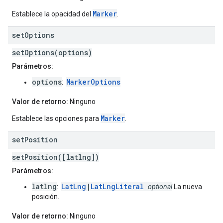
Marker
Establece la opacidad del
.
set
Options
setOptions(options)
Parámetros:
options
MarkerOptions
:
Valor de retorno:
Ninguno
Marker
Establece las opciones para
.
set
Position
setPosition([latlng])
Parámetros:
latlng
LatLng
|
LatLngLiteral
:
optional
La nueva
posición.
Valor de retorno:
Ninguno