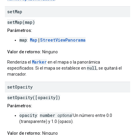
set
Map
setMap(map)
Parámetros:
map
Map
|
StreetViewPanorama
:
Valor de retorno:
Ninguno
Marker
Renderiza el
en el mapa o la panorámica
null
especificados. Si el mapa se establece en
, se quitará el
marcador.
set
Opacity
setOpacity([opacity])
Parámetros:
opacity
number
:
optional
Un número entre 0.0
(transparente) y 1.0 (opaco).
Valor de retorno:
Ninguno