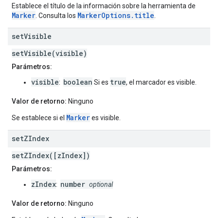
Establece el título de la información sobre la herramienta de
Marker
MarkerOptions.title
. Consulta los
.
set
Visible
setVisible(visible)
Parámetros:
visible
boolean
true
:
Si es
, el marcador es visible.
Valor de retorno:
Ninguno
Marker
Se establece si el
es visible.
set
ZIndex
setZIndex([zIndex])
Parámetros:
zIndex
number
:
optional
Valor de retorno:
Ninguno