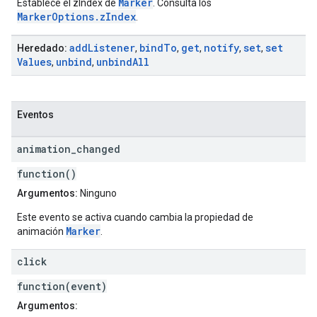
Marker
Establece el zIndex de
. Consulta los
MarkerOptions.zIndex
.
add
Listener
bind
To
get
notify
set
set
Heredado:
,
,
,
,
,
Values
unbind
unbind
All
,
,
Eventos
animation
_
changed
function()
Argumentos:
Ninguno
Este evento se activa cuando cambia la propiedad de
Marker
animación
.
click
function(event)
Argumentos: