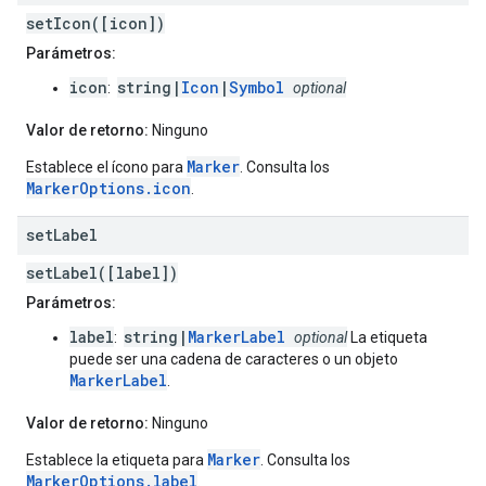
setIcon([icon])
Parámetros:
icon
string|
Icon
|
Symbol
:
optional
Valor de retorno:
Ninguno
Marker
Establece el ícono para
. Consulta los
MarkerOptions.icon
.
set
Label
setLabel([label])
Parámetros:
label
string|
MarkerLabel
:
optional
La etiqueta
puede ser una cadena de caracteres o un objeto
MarkerLabel
.
Valor de retorno:
Ninguno
Marker
Establece la etiqueta para
. Consulta los
MarkerOptions.label
.