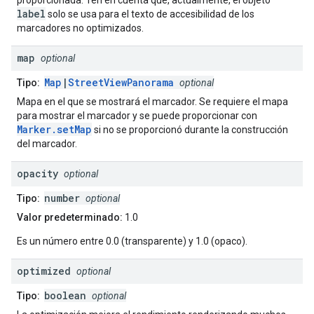
proporcionada. Ten en cuenta que, actualmente, el objeto
label
solo se usa para el texto de accesibilidad de los
marcadores no optimizados.
map
optional
Map
|
StreetViewPanorama
Tipo:
optional
Mapa en el que se mostrará el marcador. Se requiere el mapa
para mostrar el marcador y se puede proporcionar con
Marker.setMap
si no se proporcionó durante la construcción
del marcador.
opacity
optional
number
Tipo:
optional
Valor predeterminado:
1.0
Es un número entre 0.0 (transparente) y 1.0 (opaco).
optimized
optional
boolean
Tipo:
optional