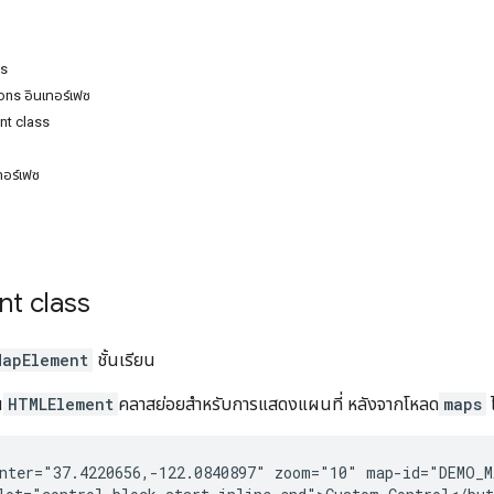
ss
ns อินเทอร์เฟซ
t class
อร์เฟซ
nt
class
MapElement
ชั้นเรียน
น
HTMLElement
คลาสย่อยสำหรับการแสดงแผนที่ หลังจากโหลด
maps
ไ
nter="37.4220656,-122.0840897" zoom="10" map-id="DEMO_M