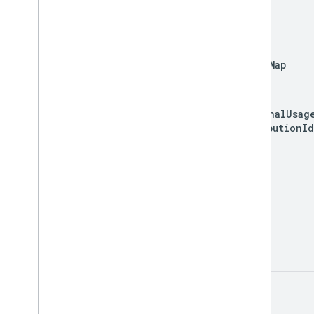
inner
Map
internal
Usag
Attribution
Id
map
Id