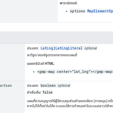
พารามิเตอร์:
options
MapElementO
:
LatLng
|
LatLngLiteral
ประเภท:
optional
ละติจูด/ลองจิจูดตรงกลางของแผนที่
แอตทริบิวต์ HTML:
<gmp-map center="lat,lng"></gmp-map
action
boolean
ประเภท:
optional
false
ค่าเริ่มต้น:
แผนที่ควรอนุญาตให้ผู้ใช้ควบคุมส่วนหัวของกล้อง (การหมุน) หรือไม
หากไม่ได้ตั้งค่าในโค้ด ระบบจะใช้การกำหนดค่าในระบบคลาวด์สำหร