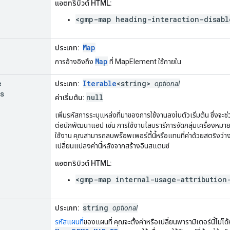
แอตทริบิวต์ HTML:
<gmp-map heading-interaction-disabl
Map
ประเภท:
Map
การอ้างอิงถึง
ที่ MapElement ใช้ภายใน
e
Iterable
<string>
ประเภท:
optional
s
null
ค่าเริ่มต้น:
เพิ่มรหัสการระบุแหล่งที่มาของการใช้งานลงในตัวเริ่มต้น ซึ่งจะช
ต่อนักพัฒนาแอป เช่น การใช้งานไลบรารีการจัดกลุ่มเครื่องหมา
ใช้งาน คุณสามารถลบพร็อพเพอร์ตี้นี้หรือแทนที่ค่าด้วยสตริงว่าง
เปลี่ยนแปลงค่านี้หลังจากสร้างอินสแตนซ์
แอตทริบิวต์ HTML:
<gmp-map internal-usage-attribution
string
ประเภท:
optional
รหัสแผนที่
ของแผนที่ คุณจะตั้งค่าหรือเปลี่ยนพารามิเตอร์นี้ไม่