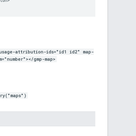
ton>
usage-attribution-ids="id1 id2" map-
om="number"></gmp-map>
ary("maps")