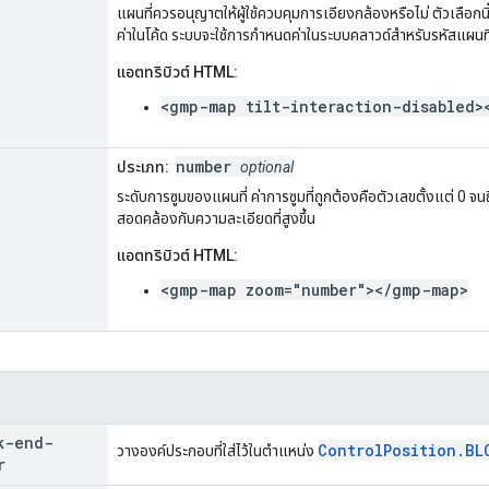
แผนที่ควรอนุญาตให้ผู้ใช้ควบคุมการเอียงกล้องหรือไม่ ตัวเลือกนี้จ
ค่าในโค้ด ระบบจะใช้การกำหนดค่าในระบบคลาวด์สำหรับรหัสแผนที่
แอตทริบิวต์ HTML:
<gmp-map tilt-interaction-disabled>
number
ประเภท:
optional
ระดับการซูมของแผนที่ ค่าการซูมที่ถูกต้องคือตัวเลขตั้งแต่ 0 จน
สอดคล้องกับความละเอียดที่สูงขึ้น
แอตทริบิวต์ HTML:
<gmp-map zoom="number"></gmp-map>
k-end-
ControlPosition.BL
วางองค์ประกอบที่ใส่ไว้ในตำแหน่ง
r