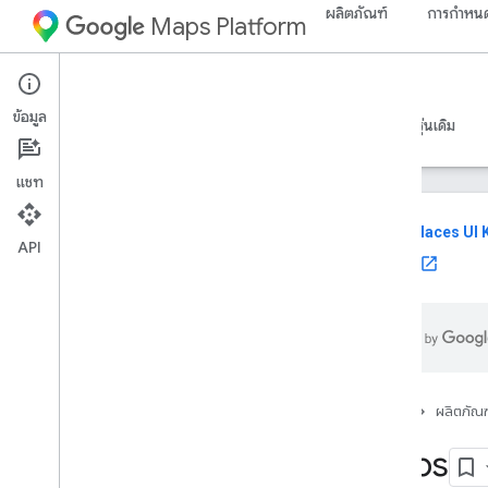
ผลิตภัณฑ์
การกำหนด
Maps Platform
Web
Maps JavaScript API
ข้อมูล
คำแนะนำ
ข้อมูลอ้างอิง
ตัวอย่าง
ทรัพยากร
รุ่นเดิม
แชท
reviews
Places UI K
API
ใช้ UI Kit
เอกสารอ้างอิง API v3
.
65 (ช่องรายสัปดาห์)
ภาพรวม
แนวคิดส่วนกลาง
Maps
Maps
Web
GL
หน้าแรก
ผลิตภัณฑ
พิกัด
Maps
การจัดรูปแบบตามข้อมูล