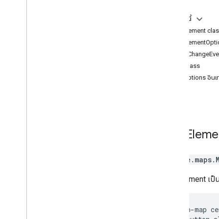
การควบคุม
Geometry Library
ในหน้านี้
วาดในแผนที่
MapElement cla
Street View
MapElementOptio
สถานที่
ZoomChangeEven
เส้นทาง
Map class
แผนที่ 3 มิติ
MapOptions อินเท
สิ่งแวดล้อม (อัลฟ่า)
การแชร์เส้นทาง
อินเทอร์เฟซของไลบรารี
เอกสารอ้างอิง API v3
.
64 (ช่องรายไตรมาส)
เอกสารอ้างอิง API v3
.
63
Map
Eleme
เอกสารอ้างอิง API v3
.
62
google.maps
.
MapElement เป็
<gmp-map ce