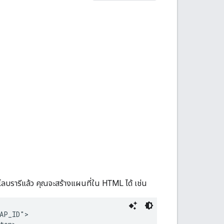
ลบรารีแล้ว คุณจะสร้างแผนที่ใน HTML ได้ เช่น
AP_ID">