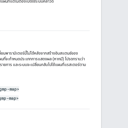
ัสแผนที่แต่ไม่ต้องเปิดใช้ระบบคลาวด์
ี่ยนพารามิเตอร์นี้ไม่ได้หลังจากสร้างอินสแตนซ์ของ
ัสแผนที่จะกำหนดประเภทการแสดงผล (หากมี) โปรดทราบว่า
งรายการ และระบบจะเปลี่ยนกลับไปใช้แผนที่แรสเตอร์ตาม
gmp-map>
gmp-map>