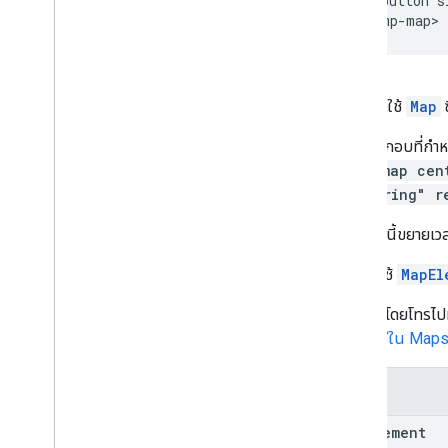
  <button s
</gmp-map>
ภายในจะใช้
Map
ซ
องค์ประกอบที่กำ
<gmp-map cen
id="string" r
ชั้นเรียนนี้ขยายเ
คลาสนี้ใช้
MapEl
เข้าถึงได้โดยโทรไปท
ดู
ไลบรารีใน Maps
ผู้ผลิต
Map
Element