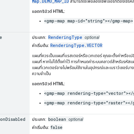
Map.DEMO_MAP_ID
สามารถใช้เพื่อลองใช้ฟีเจอร์ที่ต้องใช้รห
แอตทริบิวต์ HTML:
<gmp-map map-id="string"></gmp-map>
e
RenderingType
ประเภท:
optional
RenderingType.VECTOR
ค่าเริ่มต้น:
แผนที่ควรเป็นแผนที่แรสเตอร์หรือเวกเตอร์ คุณจะตั้งค่าหรือเปล
แผนที่ หากไม่ได้ตั้งค่าไว้ การกำหนดค่าระบบคลาวด์สำหรับรห
แผนที่เวกเตอร์อาจไม่พร้อมใช้งานในอุปกรณ์และเบราว์เซอร์บา
ความจำเป็น
แอตทริบิวต์ HTML:
<gmp-map rendering-type="vector"></
<gmp-map rendering-type="raster"></
ion
Disabled
boolean
ประเภท:
optional
false
ค่าเริ่มต้น: