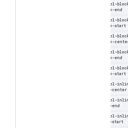
control-bloc
inline-end
control-bloc
inline-start
control-bloc
inline-cente
control-bloc
inline-end
control-bloc
inline-start
control-inli
block-center
control-inli
block-end
control-inli
block-start