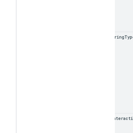
rendering
Typ
tilt
Interact