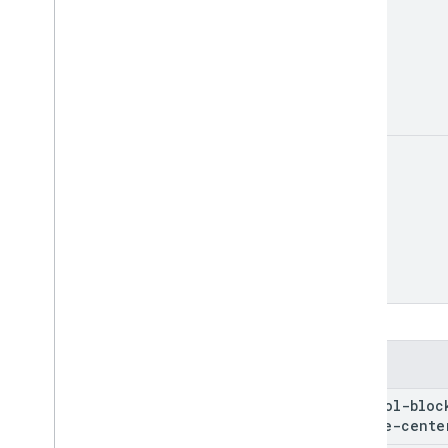
zoom
สล็อต
control-bloc
inline-cente