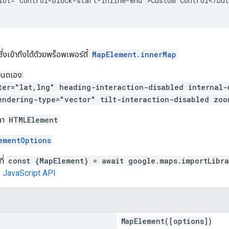
lot="control-block-start-inline-end">Custom Control</but
ึ่งเข้าถึงได้ด้วยพร็อพเพอร์ตี้
MapElement.innerMap
หนดเอง:
ter="lat,lng" heading-interaction-disabled internal-
endering-type="vector" tilt-interaction-disabled zo
วลา
HTMLElement
ementOptions
ี่
const {MapElement} = await google.maps.importLibr
 JavaScript API
MapElement([options])