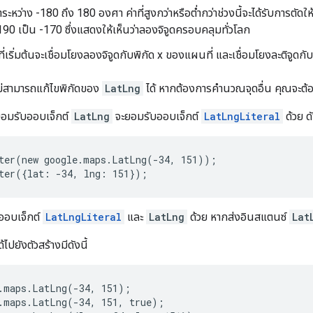
าระหว่าง -180 ถึง 180 องศา ค่าที่สูงกว่าหรือต่ำกว่าช่วงนี้จะได้รับการตัด
90 เป็น -170 ซึ่งแสดงให้เห็นว่าลองจิจูดครอบคลุมทั่วโลก
เริ่มต้นจะเชื่อมโยงลองจิจูดกับพิกัด x ของแผนที่ และเชื่อมโยงละติจูดกับพ
ม่สามารถแก้ไขพิกัดของ
LatLng
ได้ หากต้องการคำนวณจุดอื่น คุณจะต้อ
่ยอมรับออบเจ็กต์
LatLng
จะยอมรับออบเจ็กต์
LatLngLiteral
ด้วย ด
ter(new google.maps.LatLng(-34, 151));
ter({lat: -34, lng: 151}); 
บออบเจ็กต์
LatLngLiteral
และ
LatLng
ด้วย หากส่งอินสแตนซ์
Lat
้ไปยังตัวสร้างมีดังนี้
.maps.LatLng(-34, 151);
.maps.LatLng(-34, 151, true);