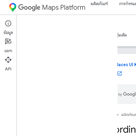
ผลิตภัณฑ์
การกำหนด
Maps Platform
Web
Maps JavaScript API
ข้อมูล
คำแนะนำ
ข้อมูลอ้างอิง
ตัวอย่าง
ทรัพยากร
รุ่นเดิม
แชท
reviews
Places UI K
API
ใช้ UI Kit
เอกสารอ้างอิง API v3
.
65 (ช่องรายสัปดาห์)
ภาพรวม
แนวคิดส่วนกลาง
Maps
Maps
Web
GL
หน้าแรก
ผลิตภัณฑ
พิกัด
Coordin
การจัดรูปแบบตามข้อมูล