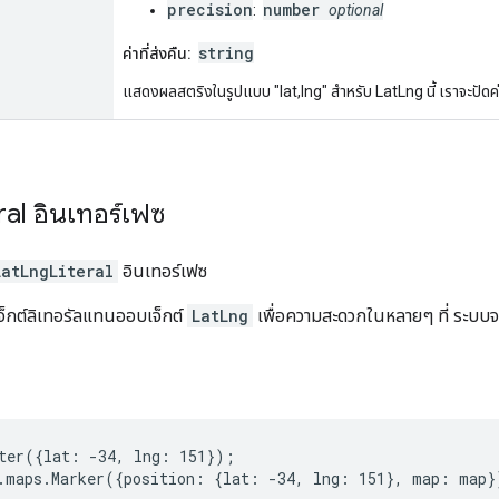
precision
number
:
optional
string
ค่าที่ส่งคืน:
แสดงผลสตริงในรูปแบบ "lat,lng" สำหรับ LatLng นี้ เราจะปัดค่
ral
อินเทอร์เฟซ
LatLngLiteral
อินเทอร์เฟซ
็กต์ลิเทอรัลแทนออบเจ็กต์
LatLng
เพื่อความสะดวกในหลายๆ ที่ ระบบ
ter({lat: -34, lng: 151});
.maps.Marker({position: {lat: -34, lng: 151}, map: map}