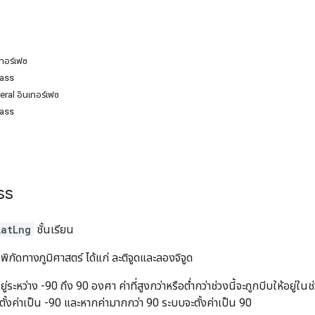
เทอร์เฟซ
lass
ral อินเทอร์เฟซ
lass
ss
LatLng
ชั้นเรียน
พิกัดทางภูมิศาสตร์ ได้แก่ ละติจูดและลองจิจูด
ยู่ระหว่าง -90 ถึง 90 องศา ค่าที่สูงกว่าหรือต่ำกว่าช่วงนี้จะถูกบีบให้อยู่ใน
ั้งค่าเป็น -90 และหากค่ามากกว่า 90 ระบบจะตั้งค่าเป็น 90