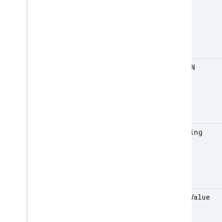
lng
to
JSON
to
String
to
Url
Value