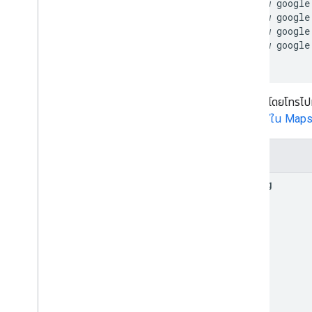
 new google
 new google
 new google
 new google
เข้าถึงได้โดยโทรไปท
ดู
ไลบรารีใน Maps
ผู้ผลิต
Lat
Lng