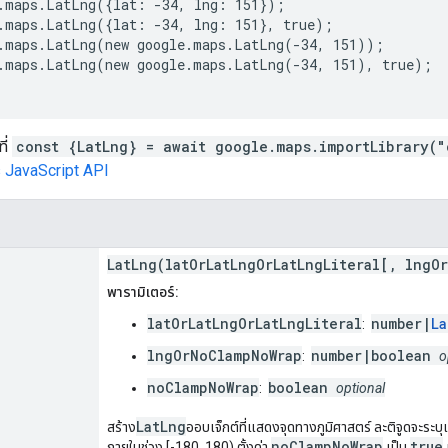
.maps.LatLng({lat: -34, lng: 151});
.maps.LatLng({lat: -34, lng: 151}, true);
.maps.LatLng(new google.maps.LatLng(-34, 151));
.maps.LatLng(new google.maps.LatLng(-34, 151), true);
ี่
const {LatLng} = await google.maps.importLibrary("
 JavaScript API
LatLng(latOrLatLngOrLatLngLiteral[, lngO
พารามิเตอร์:
latOrLatLngOrLatLngLiteral
number|
La
:
lngOrNoClampNoWrap
number|boolean
:
o
noClampNoWrap
boolean
:
optional
LatLng
สร้าง
ออบเจ็กต์ที่แสดงจุดทางภูมิศาสตร์ ละติจูดจะระบ
noClampNoWrap
true
ภายในช่วง [-180, 180) ตั้งค่า
เป็น