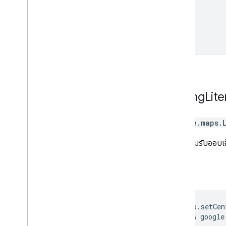
Lat
Lng
Lite
google.maps
.
ระบบยอมรับออบเจ
พบ
ตัวอย่าง
 map.setCen
 new google