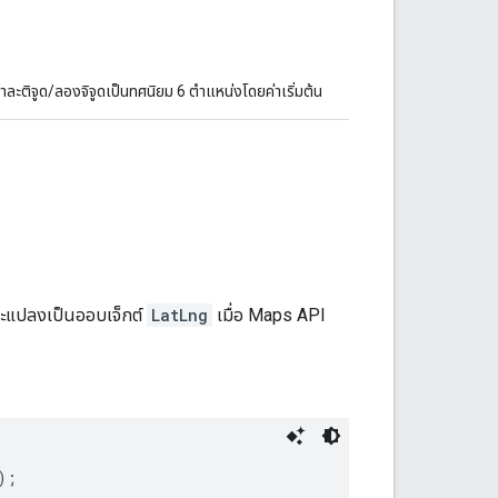
าละติจูด/ลองจิจูดเป็นทศนิยม 6 ตำแหน่งโดยค่าเริ่มต้น
จะแปลงเป็นออบเจ็กต์
LatLng
เมื่อ Maps API
); 