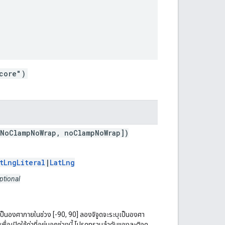
core")
rNoClampNoWrap, noClampNoWrap])
tLngLiteral
|
LatLng
ptional
ุเป็นองศาภายในช่วง [-90, 90] ลองจิจูดจะระบุเป็นองศา
เพื่อเปิดใช้ค่าที่อยู่นอกช่วงนี้ โปรดทราบลำดับของละติจูด