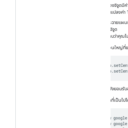
ลองจิจูดมีค่
จะแปลงค่า 1
แม้ว่าการฉายแผนที่
ด้วยลองจิจูด
โปรดทราบว่าคุณไ
วิธีการส่วนใหญ่ที
 map.setCen
 map.setCen
ตัวสร้างยังยอมรั
การเรียกที่เป็นไปได
 new google
 new google