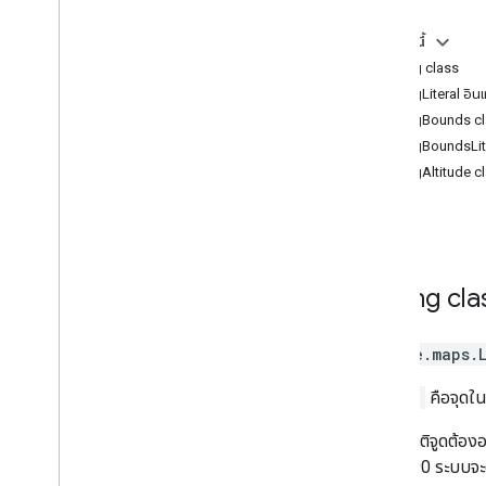
การควบคุม
Geometry Library
ในหน้านี้
วาดในแผนที่
LatLng class
Street View
LatLngLiteral อิน
สถานที่
LatLngBounds c
เส้นทาง
LatLngBoundsLite
แผนที่ 3 มิติ
LatLngAltitude c
สิ่งแวดล้อม (อัลฟ่า)
การแชร์เส้นทาง
อินเทอร์เฟซของไลบรารี
เอกสารอ้างอิง API v3
.
64 (ช่องรายไตรมาส)
เอกสารอ้างอิง API v3
.
63
Lat
Lng
cla
เอกสารอ้างอิง API v3
.
62
google.maps
.
LatLng
คือจุดใน
ละติจูดต้องอ
-90 ระบบจะต