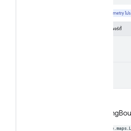
ไลบรารี Geometry ไม่รอ
พร็อพเพอร์ตี้
lat
lng
Lat
Lng
Bou
google.maps
.