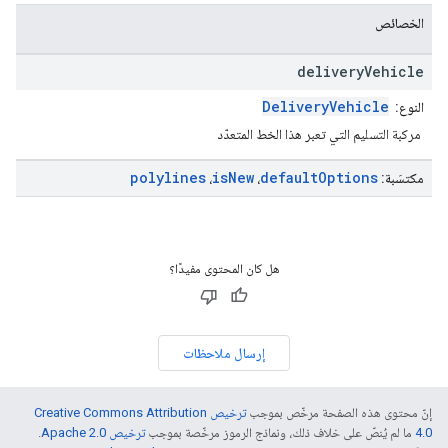
الخصائص
delivery
Vehicle
DeliveryVehicle
النوع:
مركبة التسليم التي تعبر هذا الخط المتعدّد
polylines
is
New
default
Options
مكتسَبة:
،
،
هل كان المحتوى مفيدًا؟
إرسال ملاحظات
إنّ محتوى هذه الصفحة مرخّص بموجب
ترخيص Creative Commons Attribution
4.0‏
ما لم يُنصّ على خلاف ذلك، ونماذج الرموز مرخّصة بموجب
ترخيص Apache 2.0‏
.