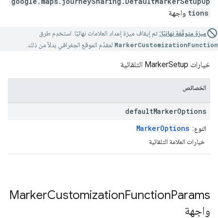
google.maps.journeySharing
.
DefaultMarkerSetupOp
tions
واجهة
ميزة متوقّفة نهائيًا:
تم إيقاف ميزة إعداد العلامات نهائيًا. استخدِم طرق
MarkerCustomizationFunction
لمقدّم الموقع الجغرافي بدلاً من ذلك.
خيارات MarkerSetup التلقائية
الخصائص
default
Marker
Options
MarkerOptions
النوع:
خيارات العلامة التلقائية
Marker
Customization
Function
Params
واجهة