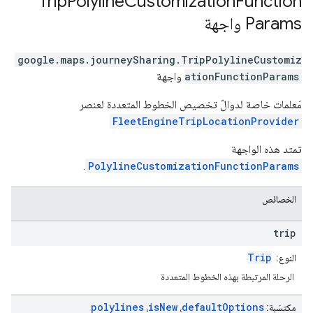
Trip
Polyline
Customization
Function
Params
واجهة
google.maps.journeySharing
.
TripPolylineCustomiz
ationFunctionParams
واجهة
مَعلمات خاصة لدوالّ تخصيص الخطوط المتعددة لعنصر
FleetEngineTripLocationProvider
تمتد هذه الواجهة
.
PolylineCustomizationFunctionParams
الخصائص
trip
Trip
النوع:
الرحلة المرتبطة بهذه الخطوط المتعددة
polylines
is
New
default
Options
مكتسَبة:
،
،