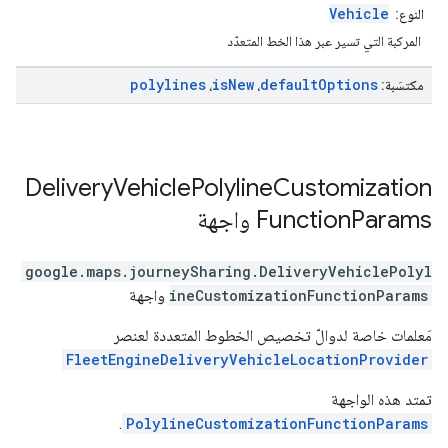
Vehicle
النوع:
المركبة التي تسير عبر هذا الخط المتعدّد
polylines
is
New
default
Options
مكتسَبة:
،
،
Delivery
Vehicle
Polyline
Customization
Params
Function
واجهة
google.maps.journeySharing
.
DeliveryVehiclePolyl
ineCustomizationFunctionParams
واجهة
مَعلمات خاصة لدوالّ تخصيص الخطوط المتعددة لعنصر
FleetEngineDeliveryVehicleLocationProvider
تمتد هذه الواجهة
.
PolylineCustomizationFunctionParams