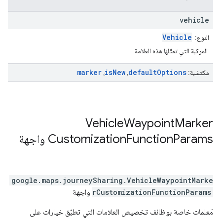
vehicle
Vehicle
النوع:
المركبة التي تمثّلها هذه العلامة
marker
is
New
default
Options
مكتسَبة:
،
،
Vehicle
Waypoint
Marker
Params
Function
Customization
واجهة
google.maps.journeySharing
.
VehicleWaypointMarke
rCustomizationFunctionParams
واجهة
مَعلمات خاصة بوظائف تخصيص العلامات التي تطبّق خيارات على