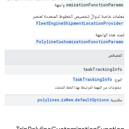
omizationFunctionParams
واجهة
مَعلمات خاصة لدوالّ تخصيص الخطوط المتعددة لعنصر
FleetEngineShipmentLocationProvider
تمتد هذه الواجهة
.
PolylineCustomizationFunctionParams
الخصائص
task
Tracking
Info
TaskTrackingInfo
النوع:
معلومات عن المهمة المرتبطة بهذا الخط المتعدّد
polylines
is
New
default
Options
مكتسَبة:
،
،