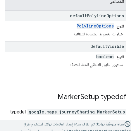
الخصائص
default
Polyline
Options
PolylineOptions
النوع:
خيارات الخطوط المتعددة التلقائية
default
Visible
boolean
النوع:
مستوى الظهور التلقائي للخط المتعدّد
Marker
Setup
typedef
typedef
google.maps.journeySharing
.
MarkerSetup
ميزة متوقّفة نهائيًا:
تم إيقاف ميزة إعداد العلامات نهائيًا. استخدِم طرق