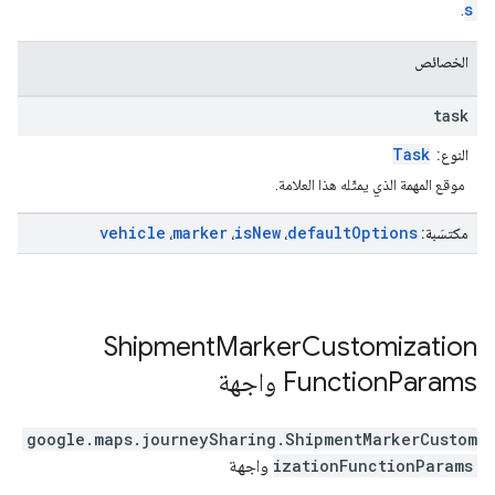
.
s
الخصائص
task
Task
النوع:
موقع المهمة الذي يمثّله هذا العلامة.
vehicle
marker
is
New
default
Options
مكتسَبة:
،
،
،
Shipment
Marker
Customization
Params
Function
واجهة
google.maps.journeySharing
.
ShipmentMarkerCustom
izationFunctionParams
واجهة