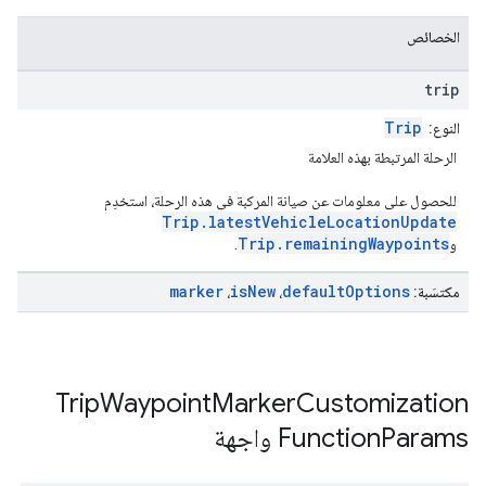
الخصائص
trip
Trip
النوع:
الرحلة المرتبطة بهذه العلامة
للحصول على معلومات عن صيانة المركبة في هذه الرحلة، استخدِم
Trip.latestVehicleLocationUpdate
Trip.remainingWaypoints
و
.
marker
is
New
default
Options
مكتسَبة:
،
،
Trip
Waypoint
Marker
Customization
Params
Function
واجهة