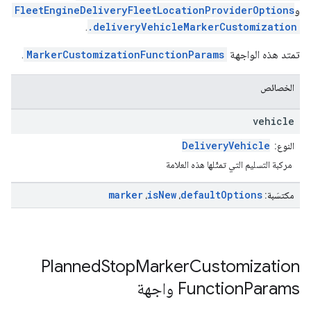
و
FleetEngineDeliveryFleetLocationProviderOptions
.
.deliveryVehicleMarkerCustomization
تمتد هذه الواجهة
MarkerCustomizationFunctionParams
.
الخصائص
vehicle
DeliveryVehicle
النوع:
مركبة التسليم التي تمثّلها هذه العلامة
marker
is
New
default
Options
مكتسَبة:
،
،
Planned
Stop
Marker
Customization
Params
Function
واجهة