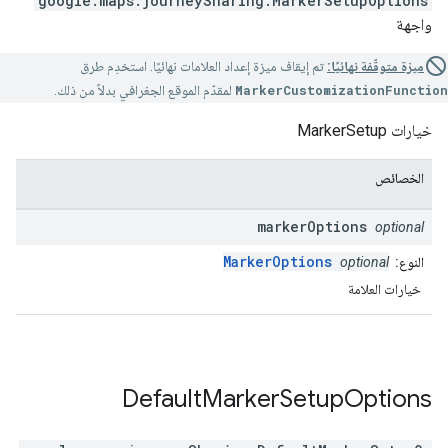
google.maps.journeySharing
.
MarkerSetupOptions
واجهة
ميزة متوقّفة نهائيًا:
تم إيقاف ميزة إعداد العلامات نهائيًا. استخدِم طرق
MarkerCustomizationFunction
لمقدّم الموقع الجغرافي بدلاً من ذلك.
خيارات MarkerSetup
الخصائص
marker
Options
optional
MarkerOptions
النوع:
optional
خيارات العلامة
Default
Marker
Setup
Options