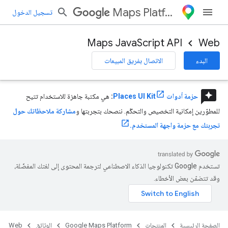
Maps Platform
تسجيل الدخول
Maps JavaScript API
Web
البدء
الاتصال بفريق المبيعات
reviews
حزمة أدوات Places UI Kit
:
هي مكتبة جاهزة للاستخدام تتيح
للمطوّرين إمكانية التخصيص والتحكّم. ننصحك بتجربتها و
مشاركة ملاحظاتك حول
تجربتك مع حزمة واجهة المستخدم.
تستخدم Google تكنولوجيا الذكاء الاصطناعي لترجمة المحتوى إلى لغتك المفضّلة،
وقد تتضمّن بعض الأخطاء.
الصفحة الرئيسية
المنتجات
Google Maps Platform
الوثائق
Web