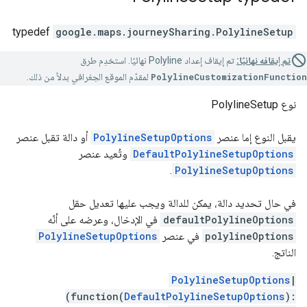
typedef
google.maps.journeySharing
.
PolylineSetup
تم إيقافه نهائيًا:
تم إيقاف إعداد Polyline نهائيًا. استخدِم طرق
PolylineCustomizationFunction
لمقدّم الموقع الجغرافي بدلاً من ذلك.
نوع PolylineSetup
يقبل النوع إما عنصر
PolylineSetupOptions
أو دالة تقبل عنصر
DefaultPolylineSetupOptions
وتُعيد عنصر
.
PolylineSetupOptions
في حال تحديد دالة، يمكن للدالة ويجب عليها تعديل حقل
defaultPolylineOptions
في الإدخال، وعرضه على أنّه
polylineOptions
في عنصر
PolylineSetupOptions
الناتج.
PolylineSetupOptions
|
(function(
DefaultPolylineSetupOptions
):