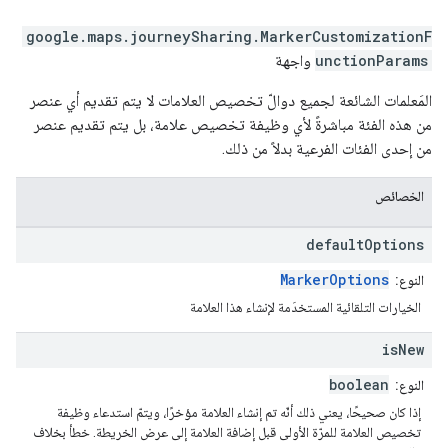
google.maps.journeySharing
.
MarkerCustomizationF
unctionParams
واجهة
المَعلمات الشائعة لجميع دوالّ تخصيص العلامات لا يتم تقديم أي عنصر
من هذه الفئة مباشرةً لأي وظيفة تخصيص علامة، بل يتم تقديم عنصر
من إحدى الفئات الفرعية بدلاً من ذلك.
الخصائص
default
Options
MarkerOptions
النوع:
الخيارات التلقائية المستخدَمة لإنشاء هذا العلامة
is
New
boolean
النوع:
إذا كان صحيحًا، يعني ذلك أنّه تم إنشاء العلامة مؤخرًا، ويتمّ استدعاء وظيفة
تخصيص العلامة للمرّة الأولى قبل إضافة العلامة إلى عرض الخريطة. خطأ بخلاف