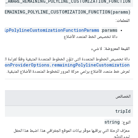
FIC
_
AWARE
_
REMAINING
_
POLYLINE
_
CUSTOMIZATION
_
FUNCTION
E_REMAINING_POLYLINE_CUSTOMIZATION_FUNCTION(params)
المَعلمات:
TripPolylineCustomizationFunctionParams
params
:
دالة تخصيص الخط المتعدد الأضلاع
القيمة المعروضة:
لا شيء
دالة تخصيص الخطوط المتعددة التي تلوّن الخطوط المتعددة المتبقية وفقًا لقراءة السرعة 
tionProviderOptions.remainingPolylineCustomization
لعرض خط متعدد الأضلاع يراعي حركة المرور للخطوط المتعددة الأضلاع المتبقية.
الخصائص
trip
Id
string
النوع:
معرّف الرحلة التي يراقبها موفّر بيانات الموقع الجغرافي هذا. اضبط هذا الحقل
لبدء التتبُّع.