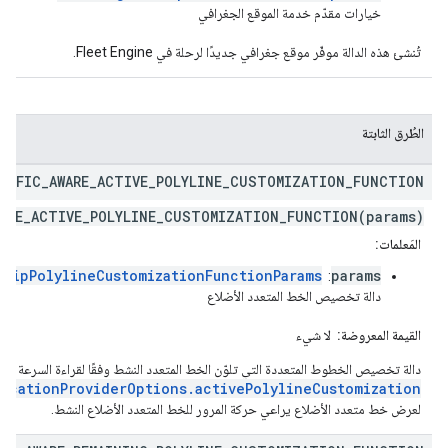
خيارات مقدّم خدمة الموقع الجغرافي
تُنشئ هذه الدالة موفّر موقع جغرافي جديدًا لرحلة في Fleet Engine.
الطُرق الثابتة
AFFIC
_
AWARE
_
ACTIVE
_
POLYLINE
_
CUSTOMIZATION
_
FUNCTION
WARE_ACTIVE_POLYLINE_CUSTOMIZATION_FUNCTION(params)
المَعلمات:
TripPolylineCustomizationFunctionParams
params
:
دالة تخصيص الخط المتعدد الأضلاع
القيمة المعروضة:
لا شيء
دالة تخصيص الخطوط المتعددة التي تلوّن الخط المتعدد النشط وفقًا لقراءة السرعة حدِّد ه
ocationProviderOptions.activePolylineCustomization
لعرض خط متعدد الأضلاع يراعي حركة المرور للخط المتعدد الأضلاع النشط.