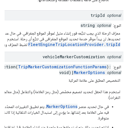
trip
Id
optional
string
النوع:
optional
معرّف الرحلة الذي يجب تتبُّعه فور إنشاء مثيل لموفّر الموقع الجغرافي. في حال عدم
تحديدها، لن يبدأ موفّر خدمة تحديد الموقع الجغرافي في تتبُّع أي رحلة. استخدِم
FleetEngineTripLocationProvider.tripId
لضبط المعرّف وبدء الت
vehicle
Marker
Customization
optional
unction(
TripMarkerCustomizationFunctionParams
):
النوع:
void)|
MarkerOptions
optional
التخصيص المطبّق على علامة المركبة
استخدِم هذا الحقل لتحديد تصميم مخصّص (مثل رمز العلامة) والتفاعل (مثل معالجة
النقرات).
MarkerOptions
في حال تحديد عنصر
، يتم تطبيق التغييرات المحدّدة
فيه على العلامة بعد إنشائها، ما يؤدي إلى استبدال الخيارات التلقائية إذا كانت
متوفرة.
إذا تم تحديد دالة، يتم استدعاؤها مرة واحدة عند إنشاء العلامة، قبل إضافتها