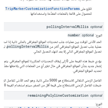
TripMarkerCustomizationFunctionParams
اطّلِع على
للحصول على قائمة بالمَعلمات المقدَّمة واستخداماتها.
polling
Interval
Millis
optional
number
النوع:
optional
الحد الأدنى للوقت بين عمليات جلب تحديثات الموقع الجغرافي بالمللي ثانية إذا استغ
pollingIntervalMillis
عملية جلب تعديل الموقع الجغرافي أكثر من
، لن يب
تعديل الموقع الجغرافي التالي إلا بعد انتهاء التعديل الحالي.
يؤدي ضبط هذه القيمة على 0 إلى إيقاف التحديثات المتكررة للموقع الجغرافي. يتم ج
إشعار جديد بشأن الموقع الجغرافي في حال تغيّر أيّ من المَعلمات التي يلاحظها مقدّم 
تحديد الموقع الجغرافي.
الفاصل الزمني التلقائي للاستطلاع هو 5000 مللي ثانية، وهو الحد الأدنى للفاصل ال
ضبطت الفاصل الزمني للاستطلاع على قيمة أقل من الصفر، سيتم استخدام القيمة 5000.
remaining
Polyline
Customization
optional
النوع: