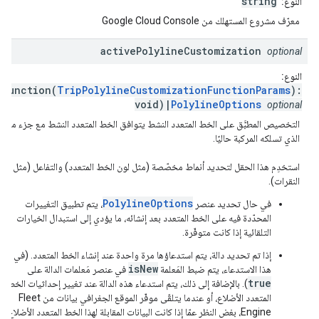
string
النوع:
معرّف مشروع المستهلك من Google Cloud Console
active
Polyline
Customization
optional
النوع:
(function(
TripPolylineCustomizationFunctionParams
):
void)|
PolylineOptions
optional
التخصيص المطبَّق على الخط المتعدد النشط يتوافق الخط المتعدد النشط مع جزء من ال
الذي تسلكه المركبة حاليًا.
استخدِم هذا الحقل لتحديد أنماط مخصّصة (مثل لون الخط المتعدد) والتفاعل (مثل معا
النقرات).
PolylineOptions
في حال تحديد عنصر
، يتم تطبيق التغييرات
المحدّدة فيه على الخط المتعدد بعد إنشائه، ما يؤدي إلى استبدال الخيارات
التلقائية إذا كانت متوفّرة.
إذا تم تحديد دالة، يتم استدعاؤها مرة واحدة عند إنشاء الخط المتعدد. (في
isNew
هذا الاستدعاء، يتم ضبط المَعلمة
في عنصر مَعلمات الدالة على
true
). بالإضافة إلى ذلك، يتم استدعاء هذه الدالة عند تغيير إحداثيات الخط
المتعدد الأضلاع، أو عندما يتلقّى موفّر الموقع الجغرافي بيانات من Fleet
Engine، بغض النظر عمّا إذا كانت البيانات المقابلة لهذا الخط المتعدد الأضلاع