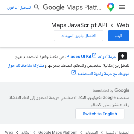
Maps Platform
تسجيل الدخول
Maps JavaScript API
Web
البدء
الاتصال بفريق المبيعات
reviews
حزمة أدوات Places UI Kit
:
هي مكتبة جاهزة للاستخدام تتيح
للمطوّرين إمكانية التخصيص والتحكّم. ننصحك بتجربتها و
مشاركة ملاحظاتك حول
تجربتك مع حزمة واجهة المستخدم.
تستخدم Google تكنولوجيا الذكاء الاصطناعي لترجمة المحتوى إلى لغتك المفضّلة،
وقد تتضمّن بعض الأخطاء.
الصفحة الرئيسية
المنتجات
Google Maps Platform
الوثائق
Web