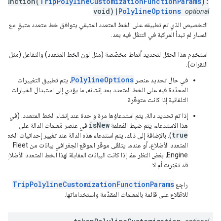
(function(
TripPolylineCustomizationFunctionParams
):
void)|
PolylineOptions
optional
التخصيص الذي تم تطبيقه على الخط المتعدد المتبقي يتوافق خط متعدد متبقٍ مع جز
المسار لم تبدأ المركبة في التنقّل فيه بعد.
استخدِم هذا الحقل لتحديد أنماط مخصّصة (مثل لون الخط المتعدد) والتفاعل (مثل معا
النقرات).
PolylineOptions
في حال تحديد عنصر
، يتم تطبيق التغييرات
المحدّدة فيه على الخط المتعدد بعد إنشائه، ما يؤدي إلى استبدال الخيارات
التلقائية إذا كانت متوفّرة.
إذا تم تحديد دالة، يتم استدعاؤها مرة واحدة عند إنشاء الخط المتعدد. (في
isNew
هذا الاستدعاء، يتم ضبط المَعلمة
في عنصر مَعلمات الدالة على
true
). بالإضافة إلى ذلك، يتم استدعاء هذه الدالة عند تغيير إحداثيات الخط
المتعدد الأضلاع، أو عندما يتلقّى موفّر الموقع الجغرافي بيانات من Fleet
Engine، بغض النظر عمّا إذا كانت البيانات المقابلة لهذا الخط المتعدد الأضلاع
قد تغيّرت أم لا.
TripPolylineCustomizationFunctionParams
راجِع
للاطّلاع على قائمة بالمعلمات المقدَّمة واستخداماتها.