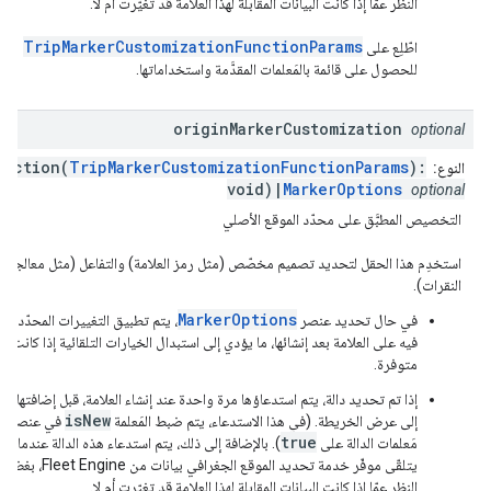
النظر عمّا إذا كانت البيانات المقابلة لهذا العلامة قد تغيّرت أم لا.
TripMarkerCustomizationFunctionParams
اطّلِع على
للحصول على قائمة بالمَعلمات المقدَّمة واستخداماتها.
origin
Marker
Customization
optional
unction(
TripMarkerCustomizationFunctionParams
):
النوع:
void)|
MarkerOptions
optional
التخصيص المطبَّق على محدّد الموقع الأصلي
استخدِم هذا الحقل لتحديد تصميم مخصّص (مثل رمز العلامة) والتفاعل (مثل معالجة
النقرات).
MarkerOptions
في حال تحديد عنصر
، يتم تطبيق التغييرات المحدّدة
فيه على العلامة بعد إنشائها، ما يؤدي إلى استبدال الخيارات التلقائية إذا كانت
متوفرة.
إذا تم تحديد دالة، يتم استدعاؤها مرة واحدة عند إنشاء العلامة، قبل إضافتها
isNew
إلى عرض الخريطة. (في هذا الاستدعاء، يتم ضبط المَعلمة
في عنصر
true
مَعلمات الدالة على
). بالإضافة إلى ذلك، يتم استدعاء هذه الدالة عندما
يتلقّى موفّر خدمة تحديد الموقع الجغرافي بيانات من Fleet Engine، بغض
النظر عمّا إذا كانت البيانات المقابلة لهذا العلامة قد تغيّرت أم لا.