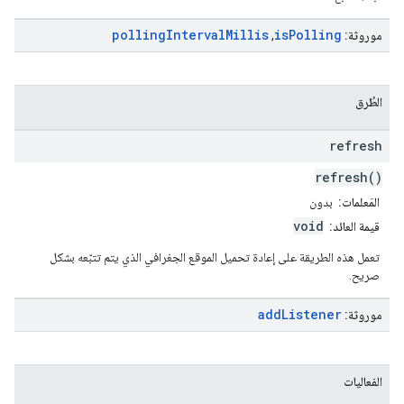
polling
Interval
Millis
is
Polling
موروثة:
,
الطُرق
refresh
refresh()
المَعلمات:
بدون
void
قيمة العائد:
تعمل هذه الطريقة على إعادة تحميل الموقع الجغرافي الذي يتم تتبّعه بشكل
صريح.
add
Listener
موروثة:
الفعاليات