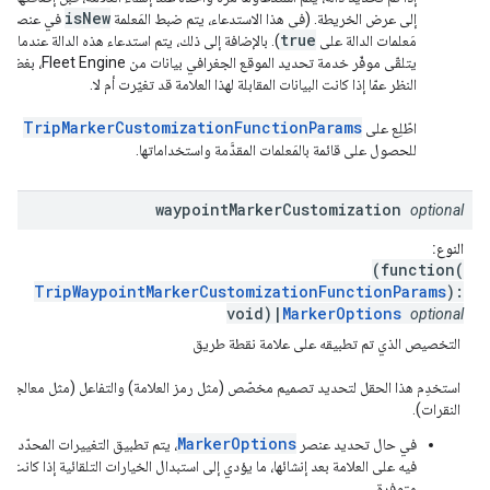
isNew
إلى عرض الخريطة. (في هذا الاستدعاء، يتم ضبط المَعلمة
في عنصر
true
مَعلمات الدالة على
). بالإضافة إلى ذلك، يتم استدعاء هذه الدالة عندما
يتلقّى موفّر خدمة تحديد الموقع الجغرافي بيانات من Fleet Engine، بغض
النظر عمّا إذا كانت البيانات المقابلة لهذا العلامة قد تغيّرت أم لا.
TripMarkerCustomizationFunctionParams
اطّلِع على
للحصول على قائمة بالمَعلمات المقدَّمة واستخداماتها.
waypoint
Marker
Customization
optional
النوع:
(function(
TripWaypointMarkerCustomizationFunctionParams
):
void)|
MarkerOptions
optional
التخصيص الذي تم تطبيقه على علامة نقطة طريق
استخدِم هذا الحقل لتحديد تصميم مخصّص (مثل رمز العلامة) والتفاعل (مثل معالجة
النقرات).
MarkerOptions
في حال تحديد عنصر
، يتم تطبيق التغييرات المحدّدة
فيه على العلامة بعد إنشائها، ما يؤدي إلى استبدال الخيارات التلقائية إذا كانت
متوفرة.