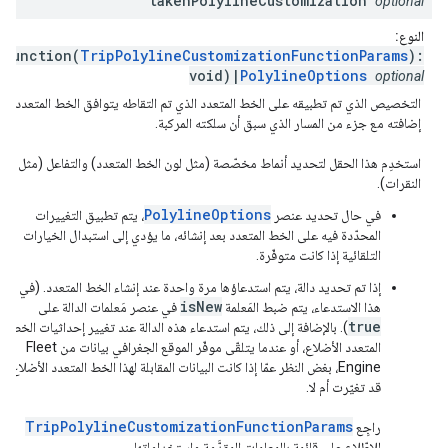
taken
Polyline
Customization
optional
النوع:
(function(
TripPolylineCustomizationFunctionParams
):
void)|
PolylineOptions
optional
التخصيص الذي تم تطبيقه على الخط المتعدد الذي تم التقاطه يتوافق الخط المتعدد الذ
إضافته مع جزء من المسار الذي سبق أن سلكته المركبة.
استخدِم هذا الحقل لتحديد أنماط مخصّصة (مثل لون الخط المتعدد) والتفاعل (مثل معا
النقرات).
PolylineOptions
في حال تحديد عنصر
، يتم تطبيق التغييرات
المحدّدة فيه على الخط المتعدد بعد إنشائه، ما يؤدي إلى استبدال الخيارات
التلقائية إذا كانت متوفّرة.
إذا تم تحديد دالة، يتم استدعاؤها مرة واحدة عند إنشاء الخط المتعدد. (في
isNew
هذا الاستدعاء، يتم ضبط المَعلمة
في عنصر مَعلمات الدالة على
true
). بالإضافة إلى ذلك، يتم استدعاء هذه الدالة عند تغيير إحداثيات الخط
المتعدد الأضلاع، أو عندما يتلقّى موفّر الموقع الجغرافي بيانات من Fleet
Engine، بغض النظر عمّا إذا كانت البيانات المقابلة لهذا الخط المتعدد الأضلاع
قد تغيّرت أم لا.
TripPolylineCustomizationFunctionParams
راجِع
للاطّلاع على قائمة بالمعلمات المقدَّمة واستخداماتها.