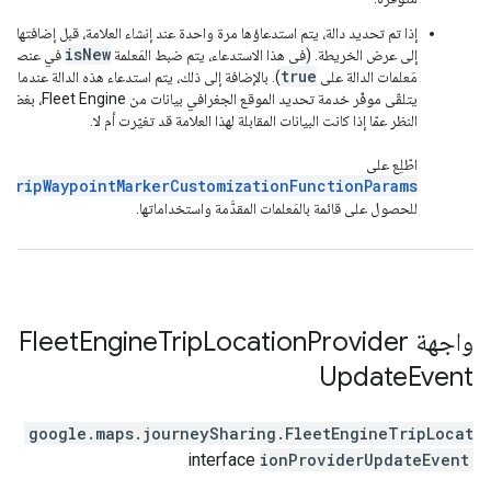
إذا تم تحديد دالة، يتم استدعاؤها مرة واحدة عند إنشاء العلامة، قبل إضافتها
isNew
إلى عرض الخريطة. (في هذا الاستدعاء، يتم ضبط المَعلمة
في عنصر
true
مَعلمات الدالة على
). بالإضافة إلى ذلك، يتم استدعاء هذه الدالة عندما
يتلقّى موفّر خدمة تحديد الموقع الجغرافي بيانات من Fleet Engine، بغض
النظر عمّا إذا كانت البيانات المقابلة لهذا العلامة قد تغيّرت أم لا.
اطّلِع على
TripWaypointMarkerCustomizationFunctionParams
للحصول على قائمة بالمَعلمات المقدَّمة واستخداماتها.
واجهة
Provider
Location
Trip
Engine
Fleet
Update
Event
google.maps.journeySharing
.
FleetEngineTripLocat
interface
ionProviderUpdateEvent