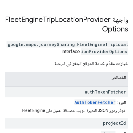
واجهة
Provider
Location
Trip
Engine
Fleet
Options
google.maps.journeySharing
.
FleetEngineTripLocat
interface
ionProviderOptions
خيارات مقدّم خدمة الموقع الجغرافي للرحلة
الخصائص
auth
Token
Fetcher
AuthTokenFetcher
النوع:
توفّر رموز JSON المميزة للويب لمصادقة العميل على Fleet Engine.
project
Id