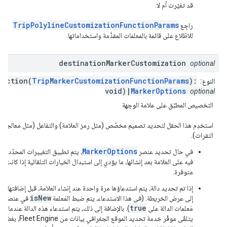
قد تغيّرت أم لا.
TripPolylineCustomizationFunctionParams
راجِع
للاطّلاع على قائمة بالمعلمات المقدَّمة واستخداماتها.
destination
Marker
Customization
optional
unction(
TripMarkerCustomizationFunctionParams
):
النوع:
void)|
MarkerOptions
optional
التخصيص المطبّق على علامة الوجهة
استخدِم هذا الحقل لتحديد تصميم مخصّص (مثل رمز العلامة) والتفاعل (مثل معالجة
النقرات).
MarkerOptions
في حال تحديد عنصر
، يتم تطبيق التغييرات المحدّدة
فيه على العلامة بعد إنشائها، ما يؤدي إلى استبدال الخيارات التلقائية إذا كانت
متوفرة.
إذا تم تحديد دالة، يتم استدعاؤها مرة واحدة عند إنشاء العلامة، قبل إضافتها
isNew
إلى عرض الخريطة. (في هذا الاستدعاء، يتم ضبط المَعلمة
في عنصر
true
مَعلمات الدالة على
). بالإضافة إلى ذلك، يتم استدعاء هذه الدالة عندما
يتلقّى موفّر خدمة تحديد الموقع الجغرافي بيانات من Fleet Engine، بغض