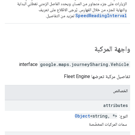
الزيارات على جزء متجاور من المسار، ويحدد الفاصل الزمني نقطتَي البداية
والنهاية للجزء من خلال الفهارس. يُرجى الاطّلاع على تعريف
SpeedReadingInterval
لمزيد من التفاصيل.
واجهة
المركبة
interface
google.maps.journeySharing
.
Vehicle
تفاصيل مركبة تعرضها Fleet Engine
الخصائص
attributes
Object
<string, *>
النوع:
سمات المركبات المخصّصة