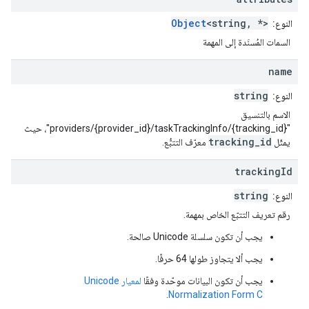
Object
<string, *>
النوع:
السمات المُسنَدة إلى المهمة
name
string
النوع:
الاسم بالتنسيق
"providers/{provider_id}/taskTrackingInfo/{tracking_id}"، حيث
tracking_id
يمثّل
معرّف التتبُّع.
tracking
Id
string
النوع:
رقم تعريف التتبّع الخاص بمهمة.
يجب أن تكون سلسلة Unicode صالحة.
يجب ألا يتجاوز طولها 64 حرفًا.
يجب أن تكون البيانات موحّدة وفقًا
لمعيار Unicode
.
Normalization Form C