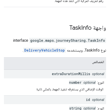
رقم تعريف المركبة التي تنفّذ هذه المهمة.
واجهة
Info
Task
interface
google.maps.journeySharing
.
TaskInfo
نوع TaskInfo، ويستخدمه
DeliveryVehicleStop
.
الخصائص
extra
Duration
Millis
optional
number
النوع:
optional
الوقت الإضافي الذي يستغرقه تنفيذ المهمة، بالمللي ثانية
id
optional
string
النوع:
optional