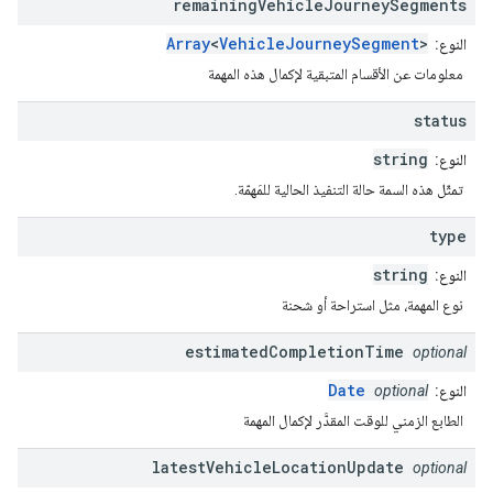
remaining
Vehicle
Journey
Segments
Array
<
VehicleJourneySegment
>
النوع:
معلومات عن الأقسام المتبقية لإكمال هذه المهمة
status
string
النوع:
تمثّل هذه السمة حالة التنفيذ الحالية للمَهمّة.
type
string
النوع:
نوع المهمة، مثل استراحة أو شحنة
estimated
Completion
Time
optional
Date
النوع:
optional
الطابع الزمني للوقت المقدَّر لإكمال المهمة
latest
Vehicle
Location
Update
optional