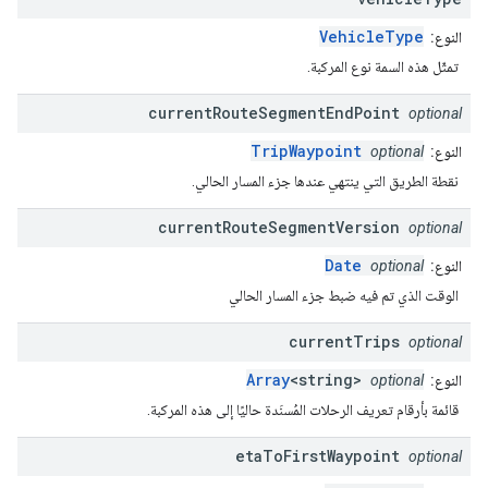
VehicleType
النوع:
تمثّل هذه السمة نوع المركبة.
current
Route
Segment
End
Point
optional
TripWaypoint
النوع:
optional
نقطة الطريق التي ينتهي عندها جزء المسار الحالي.
current
Route
Segment
Version
optional
Date
النوع:
optional
الوقت الذي تم فيه ضبط جزء المسار الحالي
current
Trips
optional
Array
<string>
النوع:
optional
قائمة بأرقام تعريف الرحلات المُسنَدة حاليًا إلى هذه المركبة.
eta
To
First
Waypoint
optional