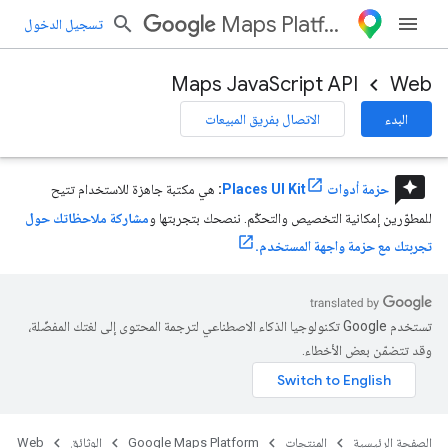
Maps Platform
تسجيل الدخول
Maps JavaScript API
Web
البدء
الاتصال بفريق المبيعات
reviews
حزمة أدوات Places UI Kit
:
هي مكتبة جاهزة للاستخدام تتيح
للمطوّرين إمكانية التخصيص والتحكّم. ننصحك بتجربتها و
مشاركة ملاحظاتك حول
تجربتك مع حزمة واجهة المستخدم.
تستخدم Google تكنولوجيا الذكاء الاصطناعي لترجمة المحتوى إلى لغتك المفضّلة،
وقد تتضمّن بعض الأخطاء.
الصفحة الرئيسية
المنتجات
Google Maps Platform
الوثائق
Web