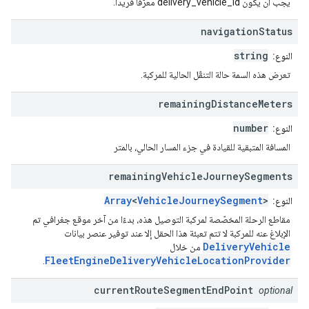
يجب أن يكون delivery_vehicle_id معرّفًا فريدًا.
navigation
Status
string
النوع:
تعرض هذه السمة حالة التنقّل الحالية للمركبة.
remaining
Distance
Meters
number
النوع:
المسافة المتبقية للقيادة في جزء المسار الحالي، بالمتر
remaining
Vehicle
Journey
Segments
Array
<
VehicleJourneySegment
>
النوع:
مقاطع الرحلة المخصّصة لمركبة التوصيل هذه، بدءًا من آخر موقع جغرافي تم
الإبلاغ عنه للمركبة لا تتم تعبئة هذا الحقل إلا عند توفير عنصر بيانات
DeliveryVehicle
من خلال
FleetEngineDeliveryVehicleLocationProvider
.
current
Route
Segment
End
Point
optional