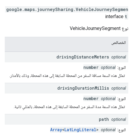
google.maps.journeySharing
.
VehicleJourneySegmen
interface
t
نوع VehicleJourneySegment
الخصائص
driving
Distance
Meters
optional
number
النوع:
optional
تمثّل هذه السمة مسافة السفر من المحطة السابقة إلى هذه المحطة، وذلك بالأمتار.
driving
Duration
Millis
optional
number
النوع:
optional
تمثّل هذه السمة مدة السفر من المحطة السابقة إلى هذه المحطة، بالمللي ثانية.
path
optional
Array
<
LatLngLiteral
>
النوع:
optional