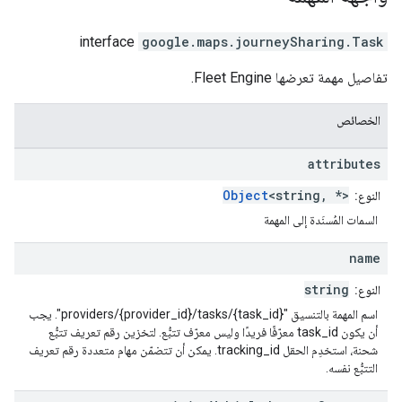
interface
google.maps.journeySharing
.
Task
تفاصيل مهمة تعرضها Fleet Engine.
الخصائص
attributes
Object
<string, *>
النوع:
السمات المُسنَدة إلى المهمة
name
string
النوع:
اسم المهمة بالتنسيق "providers/{provider_id}/tasks/{task_id}". يجب
أن يكون task_id معرّفًا فريدًا وليس معرّف تتبُّع. لتخزين رقم تعريف تتبُّع
شحنة، استخدِم الحقل tracking_id. يمكن أن تتضمّن مهام متعددة رقم تعريف
التتبُّع نفسه.