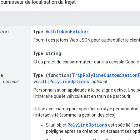
ournisseur de localisation du trajet.
cher
AuthTokenFetcher
Type
:
Fournit des jetons Web JSON pour authentifier le clien
string
Type
:
ID du projet du consommateur dans la console Google 
ne
(function(
TripPolylineCustomization
Type
:
n
void)|
PolylineOptions
optional
optional
Personnalisation appliquée à la polyligne active. Une p
l'itinéraire que le véhicule est en train de parcourir.
Utilisez ce champ pour spécifier un style personnalisé 
l'interactivité (comme la gestion des clics).
PolylineOptions
Si un objet
est spécifié, les
polyligne après sa création, en écrasant ses opti