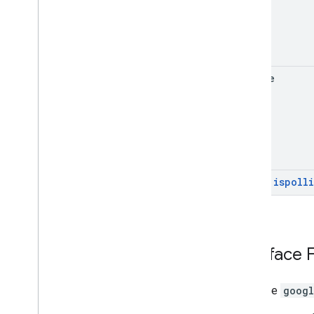
update
ispoll
Hérité
:
Interface
F
Interface
googl