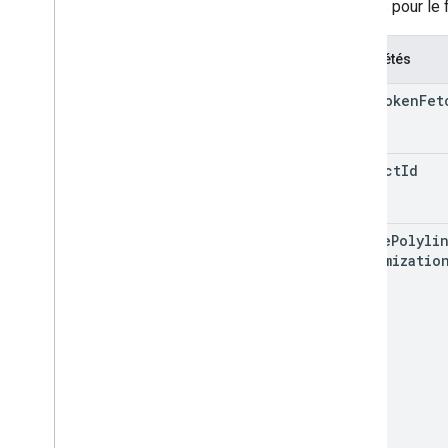
Options pour le f
Propriétés
auth
Token
Fet
project
Id
active
Polyli
Customizatio