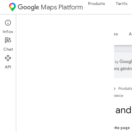
Produits
Tarifs
Maps Platform
Web
Maps JavaScript API
Infos
Guides
Référence
Exemples
Ressources
A
Chat
API
traductions généré
Documentation de référence de l'API v3
.
65 (version hebdomadaire)
Aperçu
Accueil
Produit
Concepts généraux
Référence
Cartes
Trip an
Dessiner sur la carte
Street View
Places
Sur cette page
Routes