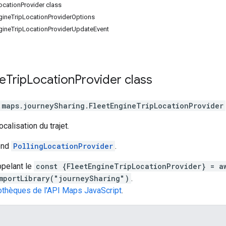
ocationProvider class
ngineTripLocationProviderOptions
ngineTripLocationProviderUpdateEvent
e
Trip
Location
Provider
class
.maps.journeySharing
.
FleetEngineTripLocationProvider
calisation du trajet.
end
PollingLocationProvider
.
pelant le
const {FleetEngineTripLocationProvider} = a
mportLibrary("journeySharing")
.
iothèques de l'API Maps JavaScript
.