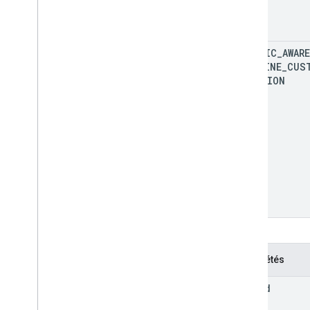
TRAFFIC
_
AWARE
POLYLINE
_
CUS
FUNCTION
Propriétés
trip
Id