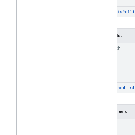
is
Poll
Hérité
:
Méthodes
refresh
add
Lis
Hérité
:
Événements
error