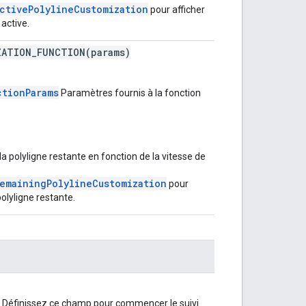
ctivePolylineCustomization
pour afficher
 active.
ZATION_FUNCTION(params)
ctionParams
Paramètres fournis à la fonction
la polyligne restante en fonction de la vitesse de
emainingPolylineCustomization
pour
polyligne restante.
e. Définissez ce champ pour commencer le suivi.