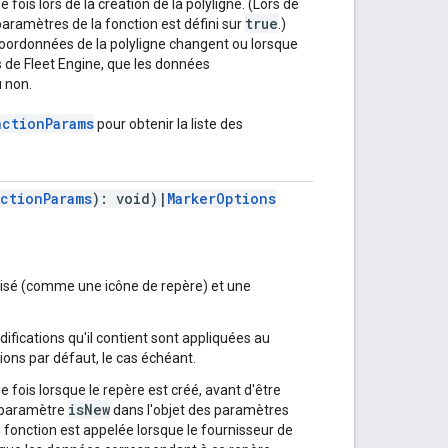
 fois lors de la création de la polyligne. (Lors de
true
paramètres de la fonction est défini sur
.)
 coordonnées de la polyligne changent ou lorsque
s de Fleet Engine, que les données
 non.
nctionParams
pour obtenir la liste des
ctionParams
): void)|
MarkerOptions
lisé (comme une icône de repère) et une
difications qu'il contient sont appliquées au
ions par défaut, le cas échéant.
e fois lorsque le repère est créé, avant d'être
isNew
le paramètre
dans l'objet des paramètres
te fonction est appelée lorsque le fournisseur de