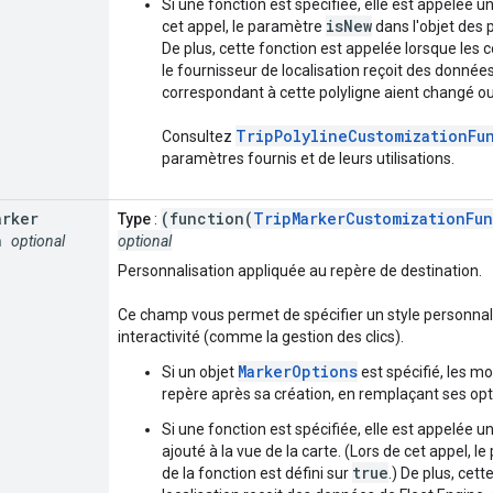
Si une fonction est spécifiée, elle est appelée une
isNew
cet appel, le paramètre
dans l'objet des 
De plus, cette fonction est appelée lorsque les
le fournisseur de localisation reçoit des donnée
correspondant à cette polyligne aient changé ou
TripPolylineCustomizationFu
Consultez
paramètres fournis et de leurs utilisations.
arker
(function(
TripMarkerCustomizationFun
Type
:
n
optional
optional
Personnalisation appliquée au repère de destination.
Ce champ vous permet de spécifier un style personna
interactivité (comme la gestion des clics).
MarkerOptions
Si un objet
est spécifié, les mo
repère après sa création, en remplaçant ses opt
Si une fonction est spécifiée, elle est appelée un
ajouté à la vue de la carte. (Lors de cet appel, 
true
de la fonction est défini sur
.) De plus, cet