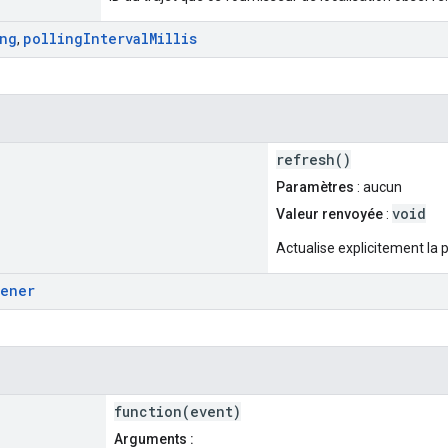
ing
polling
Interval
Millis
,
refresh()
Paramètres
: aucun
void
Valeur renvoyée
:
Actualise explicitement la p
tener
function(event)
Arguments :