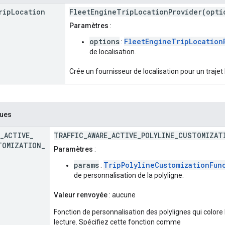
rip
Location
FleetEngineTripLocationProvider(opti
Paramètres
:
options
FleetEngineTripLocation
:
de localisation.
Crée un fournisseur de localisation pour un trajet 
ques
_
ACTIVE
_
TRAFFIC_AWARE_ACTIVE_POLYLINE_CUSTOMIZAT
TOMIZATION
_
Paramètres
:
params
TripPolylineCustomizationFun
:
de personnalisation de la polyligne.
Valeur renvoyée
: aucune
Fonction de personnalisation des polylignes qui colore 
lecture. Spécifiez cette fonction comme