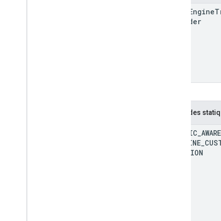
62
Fleet
Engine
T
Provider
Méthodes stati
TRAFFIC
_
AWARE
POLYLINE
_
CUS
FUNCTION