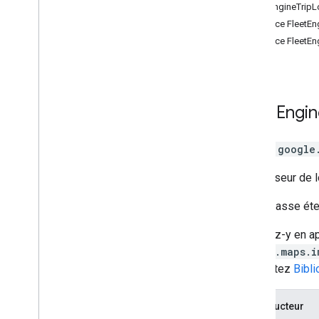
FleetEngineTripL
Cartes 3D
Interface FleetE
Environnement (alpha)
Interface FleetE
Partage de trajet
Vue plan
Authentication
Personnalisation de l'interface
Fleet
Engin
utilisateur
Entités Fleet Engine
Progression du trajet et de la
Classe
google
commande
Suivi de flotte - Last Mile Fleet
Fournisseur de lo
Suivi de flotte - On-demand Rides
& Deliveries
Cette classe ét
Suivi de livraison
Accédez-y en ap
Interfaces de bibliothèque
google.maps.i
Documentation de référence de l'API v3
.
64 (version trimestrielle)
Consultez
Bibl
Documentation de référence de l'API v3
.
63
Constructeur
Documentation de référence de l'API v3
.