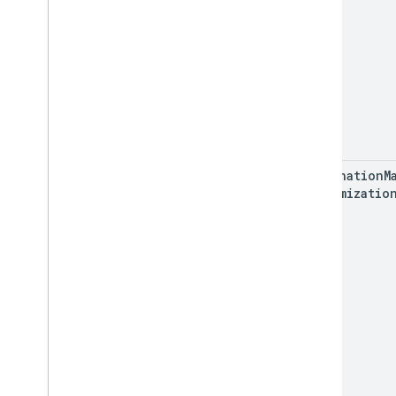
destination
M
Customizatio