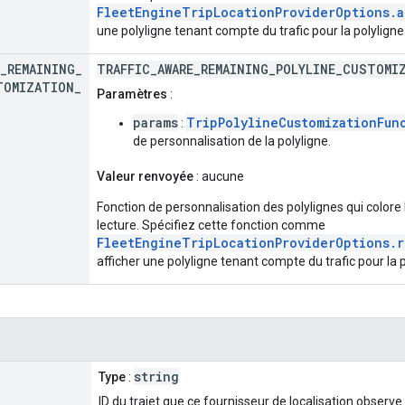
FleetEngineTripLocationProviderOptions.a
une polyligne tenant compte du trafic pour la polyligne
_
REMAINING
_
TRAFFIC_AWARE_REMAINING_POLYLINE_CUSTOMI
TOMIZATION
_
Paramètres
:
params
TripPolylineCustomizationFun
:
de personnalisation de la polyligne.
Valeur renvoyée
: aucune
Fonction de personnalisation des polylignes qui colore 
lecture. Spécifiez cette fonction comme
FleetEngineTripLocationProviderOptions.r
afficher une polyligne tenant compte du trafic pour la 
string
Type
:
ID du trajet que ce fournisseur de localisation observ