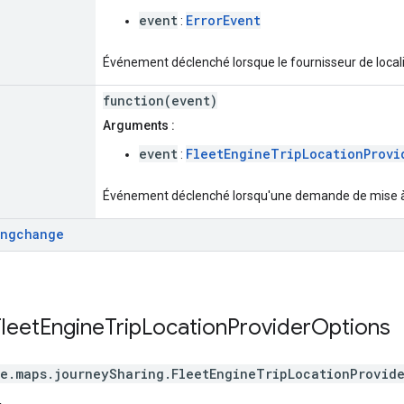
event
ErrorEvent
:
Événement déclenché lorsque le fournisseur de locali
function(event)
Arguments :
event
FleetEngineTripLocationProvi
:
Événement déclenché lorsqu'une demande de mise à 
ingchange
leet
Engine
Trip
Location
Provider
Options
e.maps.journeySharing
.
FleetEngineTripLocationProvid