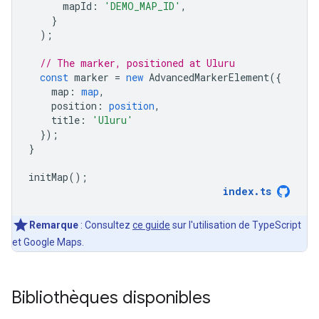
mapId
:
'DEMO_MAP_ID'
,
}
);
// The marker, positioned at Uluru
const
marker
=
new
AdvancedMarkerElement
({
map
:
map
,
position
:
position
,
title
:
'Uluru'
});
}
initMap
();
index
.
ts
Remarque
: Consultez
ce guide
sur l'utilisation de TypeScript
et Google Maps.
Bibliothèques disponibles