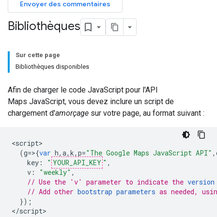
Envoyer des commentaires
Bibliothèques
Sur cette page
Bibliothèques disponibles
Afin de charger le code JavaScript pour l'API
Maps JavaScript, vous devez inclure un script de
chargement d'
amorçage
sur votre page, au format suivant :
<
script
(
g
=>{
var
h
,
a
,
k
,
p
=
"The Google Maps JavaScript API"
,
key
:
"
YOUR_API_KEY
"
,
v
:
"weekly"
,
// Use the 'v' parameter to indicate the 
version
// Add other 
bootstrap parameters
 as needed, usi
});
<
/script
>