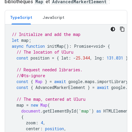
bibliothèques
Map
et
AdvancedMarkerElement
:
TypeScript
JavaScript
// Initialize and add the map
let
map
;
async
function
initMap
()
:
Promise<void>
{
// The location of Uluru
const
position
=
{
lat
:
-
25.344
,
lng
:
131.031
};
// Request needed libraries.
//@ts-ignore
const
{
Map
}
=
await
google
.
maps
.
importLibrary
(
const
{
AdvancedMarkerElement
}
=
await
google
.
m
// The map, centered at Uluru
map
=
new
Map
(
document
.
getElementById
(
'map'
)
as
HTMLElement
{
zoom
:
4
,
center
:
position
,