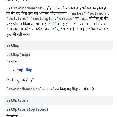
DrawingManager
यह
के ड्रॉइंग मोड को बदलता है. इससे यह तय होता है
'marker'
'polygon'
कि मैप पर किस तरह का ओवरले जोड़ा जाएगा.
,
,
'polyline'
'rectangle'
'circle'
null
,
,
या
को वैल्यू के तौर
null
पर इस्तेमाल किया जा सकता है.
का ड्राइंग मोड, उपयोगकर्ता को मैप के
साथ सामान्य तरीके से इंटरैक्ट करने की सुविधा देता है. साथ ही, क्लिक करने पर
कुछ भी नहीं बनता.
set
Map
setMap(map)
पैरामीटर:
map
Map
:
रिटर्न वैल्यू:
कोई नहीं
DrawingManager
Map
ऑब्जेक्ट को तय किए गए
से जोड़ता है.
set
Options
setOptions(options)
पैरामीटर: