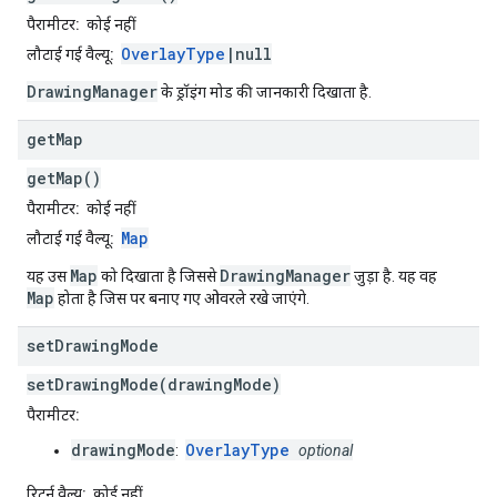
पैरामीटर:
कोई नहीं
OverlayType
|null
लौटाई गई वैल्यू:
DrawingManager
के ड्रॉइंग मोड की जानकारी दिखाता है.
get
Map
getMap()
पैरामीटर:
कोई नहीं
Map
लौटाई गई वैल्यू:
Map
DrawingManager
यह उस
को दिखाता है जिससे
जुड़ा है. यह वह
Map
होता है जिस पर बनाए गए ओवरले रखे जाएंगे.
set
Drawing
Mode
setDrawingMode(drawingMode)
पैरामीटर:
drawingMode
OverlayType
:
optional
रिटर्न वैल्यू:
कोई नहीं