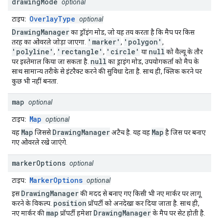
drawing
Mode
optional
OverlayType
टाइप:
optional
DrawingManager
का ड्रॉइंग मोड, जो यह तय करता है कि मैप पर किस
'marker'
'polygon'
तरह का ओवरले जोड़ा जाएगा.
,
,
'polyline'
'rectangle'
'circle'
null
,
,
या
को वैल्यू के तौर
null
पर इस्तेमाल किया जा सकता है.
का ड्राइंग मोड, उपयोगकर्ता को मैप के
साथ सामान्य तरीके से इंटरैक्ट करने की सुविधा देता है. साथ ही, क्लिक करने पर
कुछ भी नहीं बनता.
map
optional
Map
टाइप:
optional
Map
DrawingManager
Map
वह
जिससे
अटैच है. यह वह
है जिस पर बनाए
गए ओवरले रखे जाएंगे.
marker
Options
optional
MarkerOptions
टाइप:
optional
DrawingManager
इस
की मदद से बनाए गए किसी भी नए मार्कर पर लागू
position
करने के विकल्प.
प्रॉपर्टी को अनदेखा कर दिया जाता है. साथ ही,
map
DrawingManager
नए मार्कर की
प्रॉपर्टी हमेशा
के मैप पर सेट होती है.