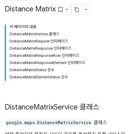
Distance Matrix
이 페이지의 내용
DistanceMatrixService 클래스
DistanceMatrixRequest 인터페이스
DistanceMatrixResponse 인터페이스
DistanceMatrixResponseRow 인터페이스
DistanceMatrixResponseElement 인터페이스
DistanceMatrixStatus 상수
DistanceMatrixElementStatus 상수
Distance
Matrix
Service
클래스
google.maps
.
DistanceMatrixService
클래스