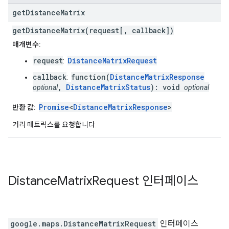
get
Distance
Matrix
getDistanceMatrix(request[, callback])
매개변수:
request
DistanceMatrixRequest
:
callback
function(
DistanceMatrixResponse
:
,
DistanceMatrixStatus
): void
optional
optional
Promise
<
DistanceMatrixResponse
>
반환 값:
거리 매트릭스를 요청합니다.
Distance
Matrix
Request
인터페이스
google.maps
.
DistanceMatrixRequest
인터페이스