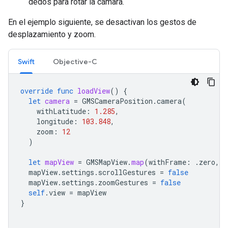
dedos para rotar la cámara.
En el ejemplo siguiente, se desactivan los gestos de
desplazamiento y zoom.
Swift
Objective-C
override
func
loadView
()
{
let
camera
=
GMSCameraPosition
.
camera
(
withLatitude
:
1.285
,
longitude
:
103.848
,
zoom
:
12
)
let
mapView
=
GMSMapView
.
map
(
withFrame
:
.
zero
,
c
mapView
.
settings
.
scrollGestures
=
false
mapView
.
settings
.
zoomGestures
=
false
self
.
view
=
mapView
}