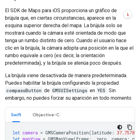
El SDK de Maps para iOS proporciona un gráfico de
brújula que, en ciertas circunstancias, aparece en la
esquina superior derecha del mapa. La brújula solo se
mostrará cuando la cámara esté orientada de modo que
tenga un rumbo distinto de cero. Cuando el usuario hace
clic en la brújula, la cámara adopta una posición en la que el
rumbo equivale a cero (es decir, la orientación
predeterminada), y la brújula se atenúa poco después.
La brújula viene desactivada de manera predeterminada.
Puedes habilitar la brújula configurando la propiedad
compassButton
de
GMSUISettings
en
YES
. Sin
embargo, no puedes forzar su aparición en todo momento.
Swift
Objective-C
let
camera
=
GMSCameraPosition
(
latitude
:
37.757815
let
mapView
=
GMSMapView
(
frame
:
.
zero
,
camera
:
cam