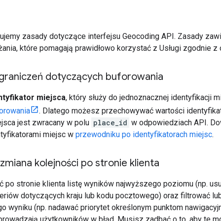
isujemy zasady dotyczące interfejsu Geocoding API. Zasady zaw
ania, które pomagają prawidłowo korzystać z Usługi zgodnie z
ograniczeń dotyczących buforowania
ntyfikator miejsca
, który służy do jednoznacznej identyfikacji m
orowania
. Dlatego możesz przechowywać wartości identyfik
ejsca jest zwracany w polu
place_id
w odpowiedziach API. Dow
ntyfikatorami miejsc w
przewodniku po identyfikatorach miejsc
.
 zmiana kolejności po stronie klienta
 po stronie klienta listę wyników najwyższego poziomu (np. usu
eriów dotyczących kraju lub kodu pocztowego) oraz filtrować lub
o wyniku (np. nadawać priorytet określonym punktom nawigacyjnym
wprowadzają użytkowników w błąd. Musisz zadbać o to, aby te mod