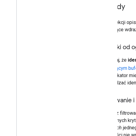
Zasady
W tej sekcji op
dotyczące wdraż
Wyjątki od 
Pamiętaj, że
ide
dotyczącym buf
Identyfikator mi
i zarządzać ide
Filtrowanie i
Możesz filtrować
określonych kryt
w ramach
jedneg
kolejności nie 