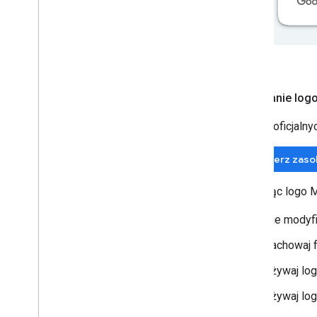
Pobieranie log
Używaj oficjalny
Pobierz zaso
Używając logo M
Nie modyfi
Zachowaj f
Używaj log
Używaj log