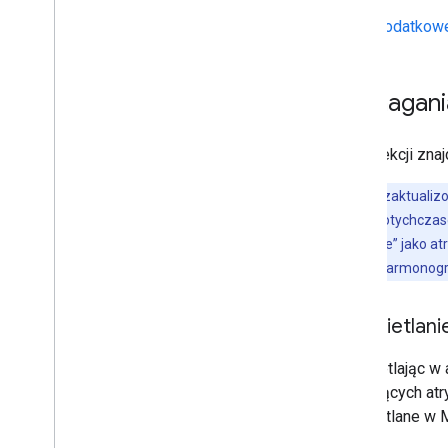
Dodatkowe
Wymagania
W tej sekcji zna
Uwaga:
w zaktualiz
że w Twoich dotychczas
używać „Google” jako atr
udostępnimy harmonogram
Wyświetlani
Wyświetlając w 
dotyczących atr
wyświetlane w M