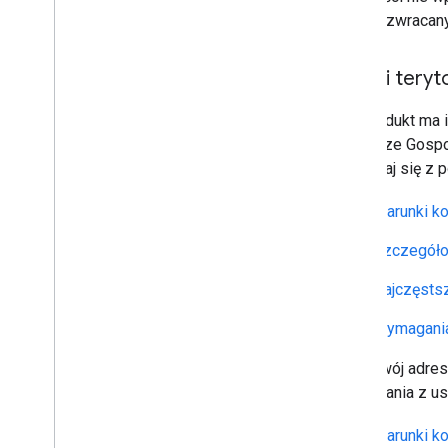
danych zwracany
Kraje i ter
Ten produkt ma i
Obszarze Gospod
zapoznaj się z 
Warunki k
Szczegóło
Najczęsts
Wymagania
Jeśli Twój adre
korzystania z us
Warunki ko