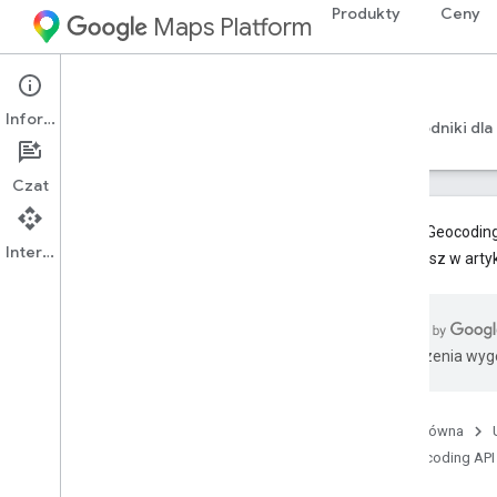
Produkty
Ceny
Maps Platform
Web Services
Geocoding API
Informacje
Przewodniki dla programistów w wersji 4
Przewodniki dla
Czat
Metody Geocoding 
Interfejs API
znajdziesz w arty
Pomoc
Opcje pomocy
Mapy – najczęstsze pytania
Tłumaczenia wyge
Najczęstsze pytania dotyczące
geokodowania
Informacje o wersjach
Strona główna
Bądź na bieżąco
Geocoding API
Sprawdzone metody