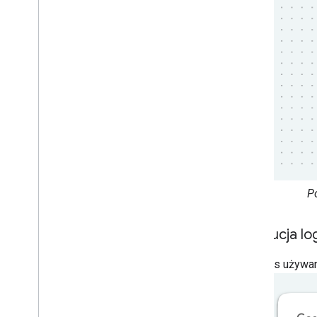
Po
Atrybucja lo
Podczas używani