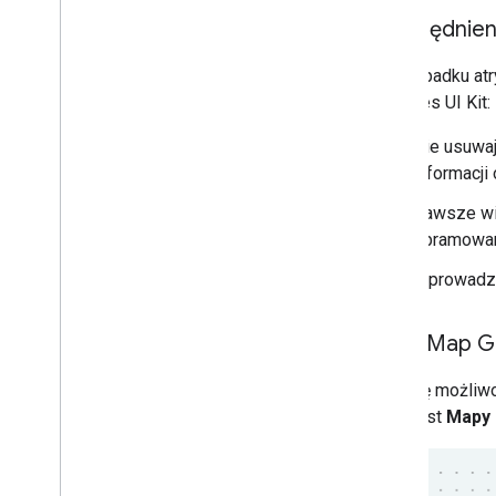
Uwzględnien
W przypadku atry
w Places UI Kit:
Nie usuwaj
informacji
Zawsze wiz
obramowani
Wprowadza
Logo Map Go
W miarę możliwo
jest tekst
Mapy 