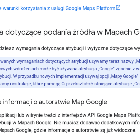
 warunki korzystania z usługi Google Maps Platform
 dotyczące podania źródła w Mapach G
jdziesz wymagania dotyczące atrybucji i wytyczne dotyczące wyś
owanych wymaganiach dotyczących atrybucji używamy teraz nazwy „Ma
owych wdrożeniach może być używana atrybucja „Google” zgodnie z w
ybucji. W przypadku nowych implementacji używaj opcji „Mapy Google” z
y i instrukcje, które pomogą Ci przekształcić istniejące atrybucje „Go
e informacji o autorstwie Map Google
aplikacji lub witrynie treści z interfejsów API Google Maps Pl
ybucji w Mapach Google. Nie musisz dodawać dodatkowych informa
apach Google, gdzie informacje o autorstwie są już widoczne.