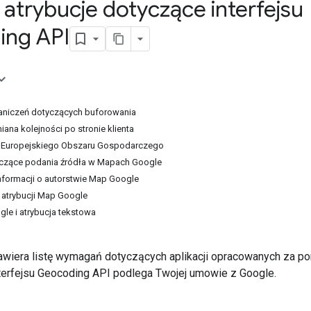
 atrybucje dotyczące interfejsu
ing API
raniczeń dotyczących buforowania
miana kolejności po stronie klienta
ria Europejskiego Obszaru Gospodarczego
czące podania źródła w Mapach Google
nformacji o autorstwie Map Google
 atrybucji Map Google
le i atrybucja tekstowa
wiera listę wymagań dotyczących aplikacji opracowanych za pom
nterfejsu Geocoding API podlega Twojej umowie z Google.