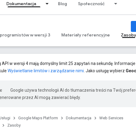
Dokumentacja
Blog
Społeczność
 programistów w wersji 3
Materiały referencyjne
Zasob
API w wersji 4 mają domyślny limit 25 zapytań na sekundę. Informacje o
kule
Wyświetlanie limitów i zarządzanie nimi
. Jako usługę wybierz
Geoc
Google używa technologii AI do tłumaczenia treści na Twój prefe
nerowane przez AI mogą zawierać błędy.
Usługi
Google Maps Platform
Dokumentacja
Web Services
Zasoby