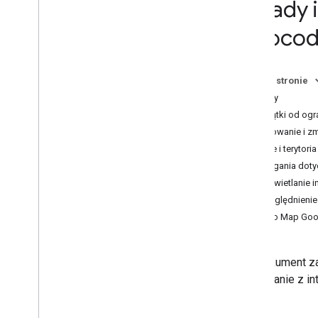
Zasady i
Sprawdzone metody korzystania z
usług internetowych
Geocod
Sprawdzone metody geokodowania
adresów
Optymalizacja wykorzystania limitu
Na tej stronie
Biblioteki klienta
Zasady
Wyjątki od og
Rozliczenia i monitorowanie
Filtrowanie i z
Wykorzystanie i płatności
Kraje i teryto
Raportowanie i monitorowanie
Wymagania doty
Wyświetlanie i
Zasady i Warunki
Uwzględnienie
Zasady i informacje o źródłach
Logo Map Goog
Warunki korzystania z usługi
Ten dokument za
korzystanie z i