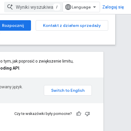
/
Zaloguj się
Rozpocznij
Kontakt z działem sprzedaży
y
 tym, jak poprosić o zwiększenie limitu,
oding API
.
rowany język.
Czy te wskazówki były pomocne?