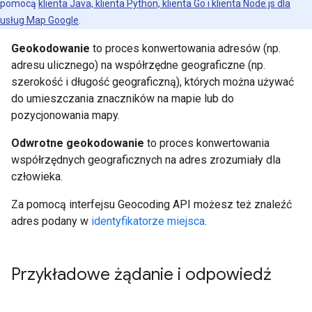
pomocą
klienta Java, klienta Python, klienta Go i klienta Node.js dla
usług Map Google
.
Geokodowanie
to proces konwertowania adresów (np.
adresu ulicznego) na współrzędne geograficzne (np.
szerokość i długość geograficzną), których można używać
do umieszczania znaczników na mapie lub do
pozycjonowania mapy.
Odwrotne geokodowanie
to proces konwertowania
współrzędnych geograficznych na adres zrozumiały dla
człowieka.
Za pomocą interfejsu Geocoding API możesz też znaleźć
adres podany w
identyfikatorze miejsca
.
Przykładowe żądanie i odpowiedź