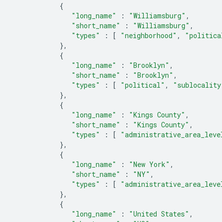
{
"long_name"
:
"Williamsburg"
,
"short_name"
:
"Williamsburg"
,
"types"
:
[
"neighborhood"
,
"politica
},
{
"long_name"
:
"Brooklyn"
,
"short_name"
:
"Brooklyn"
,
"types"
:
[
"political"
,
"sublocality
},
{
"long_name"
:
"Kings County"
,
"short_name"
:
"Kings County"
,
"types"
:
[
"administrative_area_leve
},
{
"long_name"
:
"New York"
,
"short_name"
:
"NY"
,
"types"
:
[
"administrative_area_leve
},
{
"long_name"
:
"United States"
,