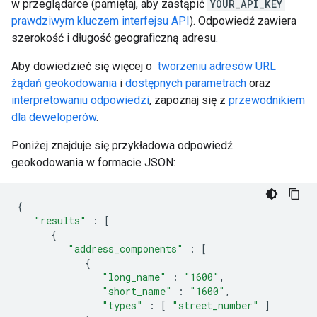
w przeglądarce (pamiętaj, aby zastąpić
YOUR_API_KEY
prawdziwym kluczem interfejsu API
). Odpowiedź zawiera
szerokość i długość geograficzną adresu.
Aby dowiedzieć się więcej o
tworzeniu adresów URL
żądań geokodowania
i
dostępnych parametrach
oraz
interpretowaniu odpowiedzi
, zapoznaj się z
przewodnikiem
dla deweloperów
.
Poniżej znajduje się przykładowa odpowiedź
geokodowania w formacie JSON:
{
"results"
:
[
{
"address_components"
:
[
{
"long_name"
:
"1600"
,
"short_name"
:
"1600"
,
"types"
:
[
"street_number"
]