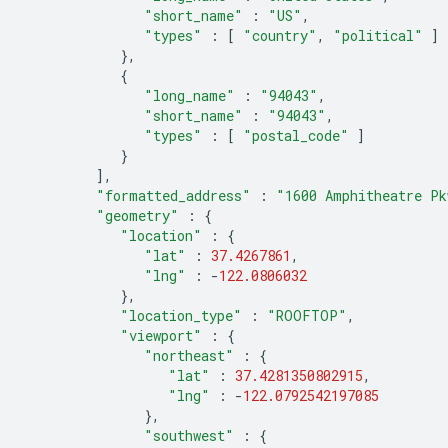
"short_name"
:
"US"
,
"types"
:
[
"country"
,
"political"
]
},
{
"long_name"
:
"94043"
,
"short_name"
:
"94043"
,
"types"
:
[
"postal_code"
]
}
],
"formatted_address"
:
"1600 Amphitheatre Pk
"geometry"
:
{
"location"
:
{
"lat"
:
37.4267861
,
"lng"
:
-
122.0806032
},
"location_type"
:
"ROOFTOP"
,
"viewport"
:
{
"northeast"
:
{
"lat"
:
37.4281350802915
,
"lng"
:
-
122.0792542197085
},
"southwest"
:
{