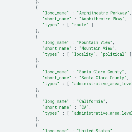
},
{
"long_name"
:
"Amphitheatre Parkway"
,
"short_name"
:
"Amphitheatre Pkwy"
,
"types"
:
[
"route"
]
},
{
"long_name"
:
"Mountain View"
,
"short_name"
:
"Mountain View"
,
"types"
:
[
"locality"
,
"political"
]
},
{
"long_name"
:
"Santa Clara County"
,
"short_name"
:
"Santa Clara County"
,
"types"
:
[
"administrative_area_leve
},
{
"long_name"
:
"California"
,
"short_name"
:
"CA"
,
"types"
:
[
"administrative_area_leve
},
{
"long_name"
:
"United States"
,