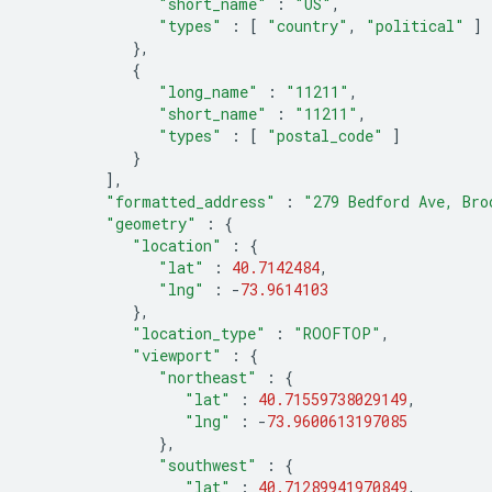
"short_name"
:
"US"
,
"types"
:
[
"country"
,
"political"
]
},
{
"long_name"
:
"11211"
,
"short_name"
:
"11211"
,
"types"
:
[
"postal_code"
]
}
],
"formatted_address"
:
"279 Bedford Ave, Bro
"geometry"
:
{
"location"
:
{
"lat"
:
40.7142484
,
"lng"
:
-
73.9614103
},
"location_type"
:
"ROOFTOP"
,
"viewport"
:
{
"northeast"
:
{
"lat"
:
40.71559738029149
,
"lng"
:
-
73.9600613197085
},
"southwest"
:
{
"lat"
:
40.71289941970849
,