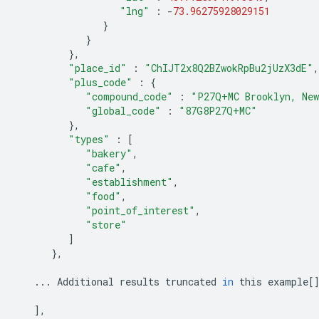
"lng"
:
-
73.96275928029151
}
}
},
"place_id"
:
"ChIJT2x8Q2BZwokRpBu2jUzX3dE"
,
"plus_code"
:
{
"compound_code"
:
"P27Q+MC Brooklyn, New
"global_code"
:
"87G8P27Q+MC"
},
"types"
:
[
"bakery"
,
"cafe"
,
"establishment"
,
"food"
,
"point_of_interest"
,
"store"
]
},
...
Additional
results
truncated
in
this
example
[
],