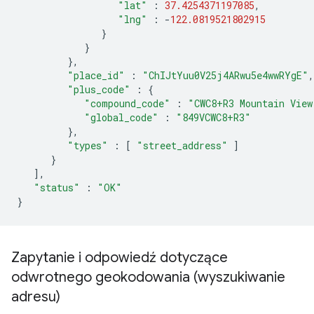
"lat"
:
37.4254371197085
,
"lng"
:
-
122.0819521802915
}
}
},
"place_id"
:
"ChIJtYuu0V25j4ARwu5e4wwRYgE"
,
"plus_code"
:
{
"compound_code"
:
"CWC8+R3 Mountain View
"global_code"
:
"849VCWC8+R3"
},
"types"
:
[
"street_address"
]
}
],
"status"
:
"OK"
}
Zapytanie i odpowiedź dotyczące
odwrotnego geokodowania (wyszukiwanie
adresu)