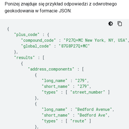
Poniżej znajduje się przykład odpowiedzi z odwrotnego
geokodowania w formacie JSON:
{
"plus_code"
:
{
"compound_code"
:
"P27Q+MC New York, NY, USA"
"global_code"
:
"87G8P27Q+MC"
},
"results"
:
[
{
"address_components"
:
[
{
"long_name"
:
"279"
,
"short_name"
:
"279"
,
"types"
:
[
"street_number"
]
},
{
"long_name"
:
"Bedford Avenue"
,
"short_name"
:
"Bedford Ave"
,
"types"
:
[
"route"
]
},