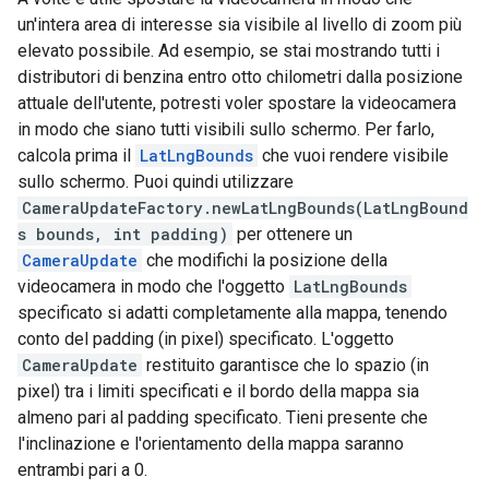
un'intera area di interesse sia visibile al livello di zoom più
elevato possibile. Ad esempio, se stai mostrando tutti i
distributori di benzina entro otto chilometri dalla posizione
attuale dell'utente, potresti voler spostare la videocamera
in modo che siano tutti visibili sullo schermo. Per farlo,
calcola prima il
LatLngBounds
che vuoi rendere visibile
sullo schermo. Puoi quindi utilizzare
CameraUpdateFactory.newLatLngBounds(LatLngBound
s bounds, int padding)
per ottenere un
CameraUpdate
che modifichi la posizione della
videocamera in modo che l'oggetto
LatLngBounds
specificato si adatti completamente alla mappa, tenendo
conto del padding (in pixel) specificato. L'oggetto
CameraUpdate
restituito garantisce che lo spazio (in
pixel) tra i limiti specificati e il bordo della mappa sia
almeno pari al padding specificato. Tieni presente che
l'inclinazione e l'orientamento della mappa saranno
entrambi pari a 0.