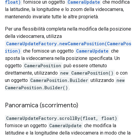
float)
fornisce un oggetto
CameraUpdate
che modifica
la latitudine, la longitudine e lo zoom della videocamera,
mantenendo invariate tutte le altre proprietà.
Per una flessibilità completa nella modifica della posizione
della videocamera, utilizza
CameraUpdateFactory.newCameraPosition(CameraPos
ition)
che fornisce un oggetto
CameraUpdate
che
sposta la videocamera nella posizione specificata. Un
oggetto
CameraPosition
può essere ottenuto
direttamente, utilizzando
new CameraPosition()
o con
un oggetto
CameraPosition.Builder
utilizzando
new
CameraPosition.Builder()
.
Panoramica (scorrimento)
CameraUpdateFactory.scrollBy(float, float)
fornisce un oggetto
CameraUpdate
che modifica la
latitudine e la longitudine della videocamera in modo che la