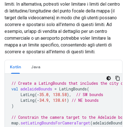
limiti. In alternativa, potresti voler limitare i limiti del centro
di latitudine/longitudine del punto focale della mappa (il
target della videocamera) in modo che gli utenti possano
scorrere e spostarsi solo all'interno di questi limiti. Ad
esempio, un'app di vendita al dettaglio per un centro
commerciale o un aeroporto potrebbe voler limitare la
mappa a un limite specifico, consentendo agli utenti di
scorrere e spostarsi all'interno di questi limiti.
Kotlin
Java
// Create a LatLngBounds that includes the city of
val
adelaideBounds
=
LatLngBounds
(
LatLng
(
-
35.0
,
138.58
),
// SW bounds
LatLng
(
-
34.9
,
138.61
)
// NE bounds
)
// Constrain the camera target to the Adelaide bou
map
.
setLatLngBoundsForCameraTarget
(
adelaideBounds
)