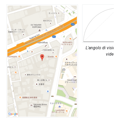
L'angolo di vision
videoc