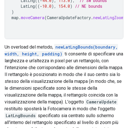
LatLng
((
-
44.0
),
113.0
),
// SW bounds
LatLng
((
-
10.0
),
154.0
)
// NE bounds
)
map
.
moveCamera
(
CameraUpdateFactory
.
newLatLngZoom
(
Un overload del metodo,
newLatLngBounds(boundary,
width, height, padding)
ti consente di specificare una
larghezza e un'altezza in pixel per un rettangolo, con
l'intenzione che corrispondano alle dimensioni della mappa.
Il rettangolo è posizionato in modo che il suo centro sia lo
stesso della visualizzazione della mappa (in modo che, se
le dimensioni specificate sono le stesse della
visualizzazione della mappa, il rettangolo coincida con la
visualizzazione della mappa). L'oggetto
CameraUpdate
restituito sposterà la Fotocamera in modo che l'oggetto
LatLngBounds
specificato sia centrato sullo schermo
all'interno del rettangolo specificato al livello di zoom più