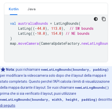
Kotlin
Java
val
australiaBounds
=
LatLngBounds
(
LatLng
((
-
44.0
),
113.0
),
// SW bounds
LatLng
((
-
10.0
),
154.0
)
// NE bounds
)
map
.
moveCamera
(
CameraUpdateFactory
.
newLatLngBounds
Nota:
puoi richiamare
newLatLngBounds(boundary, padding)
per modificare la videocamera solo dopo che il layout della mappa è
stato completato. Questo perché l'API calcola i limiti di visualizzazione
della mappa durante il layout. Se vuoi chiamare
newLatLngBounds()
prima che si sia verificato il layout, puoi utilizzare
newLatLngBounds(boundary, width, height, padding)
descritto
di seguito
.