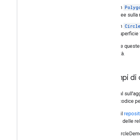
Libreria Maps Rx
Un
Polyg
Plug-in Secrets Gradle
aree sulla
Eseguire la migrazione da Maps
SDK v3 beta
Un
Circl
superficie
Per tutte queste
proprietà.
Esempi di
Il tutorial sull'a
tutto il codice 
Inoltre, il
reposi
forme e delle rel
CircleDemo