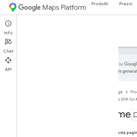
Prodotti
Prezzi
Maps Platform
Android
Maps SDK for Android
Info
Guide
Riferimento
Esempi
Risorse
Chat
API
traduzioni generat
Maps SDK for Android
Panoramica
Home page
Pro
Guida rapida
Maps SDK for 
Configurazione
Forme
Configura Maps SDK for Android
Configurare un progetto Android Studio
Versioni
Su questa pagi