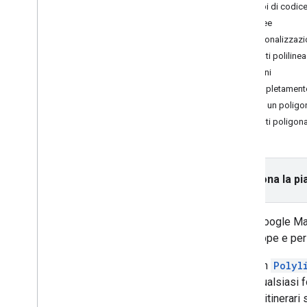
Esempi di codic
Attività e concetti
Polilinee
Creare e configurare una mappa
Personalizzazio
Interazione con una mappa
Eventi polilinea
Disegnare su una mappa
Poligoni
Indicatori
Completamento
Indicatori avanzati
Crea un poligo
Finestre informative
Eventi poligona
Forme
Overlay del suolo
Overlay riquadro
Seleziona la pi
Personalizzare le mappe
Migliora l'accessibilità
API di Google Maps su Wear OS
L'API Google Ma
tue mappe e pers
Librerie open source
Un
Polyl
Libreria utilità
qualsiasi 
Estensioni KTX Kotlin
e itinerari
Libreria di scrittura di mappe