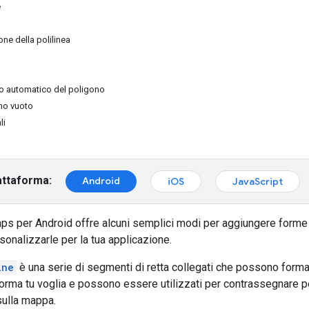
e
ne della polilinea
 automatico del poligono
no vuoto
li
attaforma:
Android
iOS
JavaScript
ps per Android offre alcuni semplici modi per aggiungere forme 
onalizzarle per la tua applicazione.
ine
è una serie di segmenti di retta collegati che possono form
forma tu voglia e possono essere utilizzati per contrassegnare p
 sulla mappa.