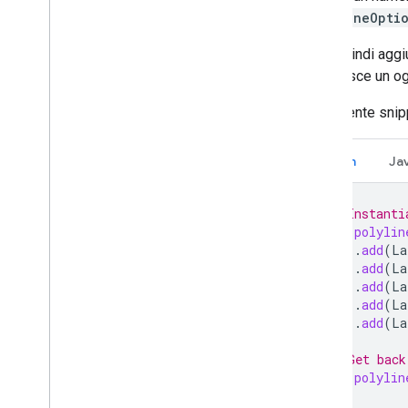
PolylineOpti
Puoi quindi agg
restituisce un o
Il seguente sni
Kotlin
Ja
// Instanti
val
polylin
.
add
(
La
.
add
(
La
.
add
(
La
.
add
(
La
.
add
(
La
// Get back
val
polylin