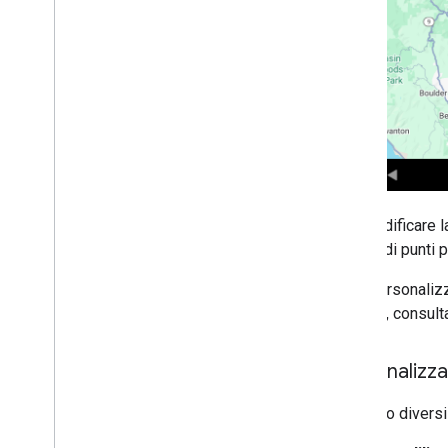
Per modificare l
elenco di punti p
Puoi personalizz
dettagli, consul
Personalizzaz
Esistono diversi