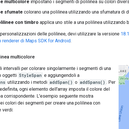
ee multicolore
impostano i segmenti di polilinea su colori divers
nee sfumate
colorano una polilinea utilizzando una sfumatura di d
lilinee con timbro
applica uno stile a una polilinea utilizzando b
 personalizzazioni delle polilinee, devi utilizzare la versione
18.1
imo renderer di Maps SDK for Android
.
linea multicolore
li intervalli per colorare singolarmente i segmenti di una
o oggetti
StyleSpan
e aggiungendoli a
ons
utilizzando i metodi
addSpan()
o
addSpans()
. Per
definita, ogni elemento dell'array imposta il colore del
ea corrispondente. L'esempio seguente mostra
ei colori dei segmenti per creare una polilinea con
 verdi: