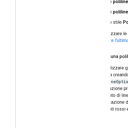
Le
polilin
Le
polili
Lo stile
Po
Per utilizzare le
utilizzare l'ult
Creare una poli
Puoi utilizzare g
polilinea creand
PolylineOpti
impostazione pre
segmento di lin
l'impostazione d
segmenti rossi e