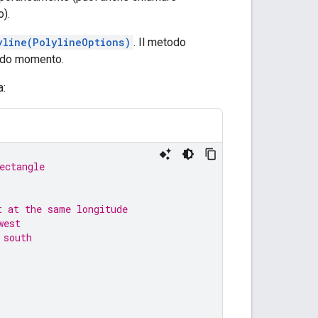
o).
yline(PolylineOptions)
. Il metodo
ondo momento.
a:
ectangle
t at the same longitude
west
 south