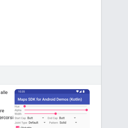
alle
are
ercorsi