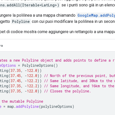
ons.addAll(Iterable<LatLng>)
se i punti sono già in un elenc
iungere la polilinea a una mappa chiamando
GoogleMap.addPol
ggetto
Polyline
con cui puoi modificare la polilinea in un sec
ppet di codice mostra come aggiungere un rettangolo a una mapp
va
ates a new Polyline object and adds points to define a r
eOptions
=
PolylineOptions
()
tLng
(
37.35
,
-
122.0
))
tLng
(
37.45
,
-
122.0
))
// North of the previous point, bu
tLng
(
37.45
,
-
122.2
))
// Same latitude, and 30km to the 
tLng
(
37.35
,
-
122.2
))
// Same longitude, and 16km to the
tLng
(
37.35
,
-
122.0
))
// Closes the polyline.
 the mutable Polyline
e
=
map
.
addPolyline
(
polylineOptions
)