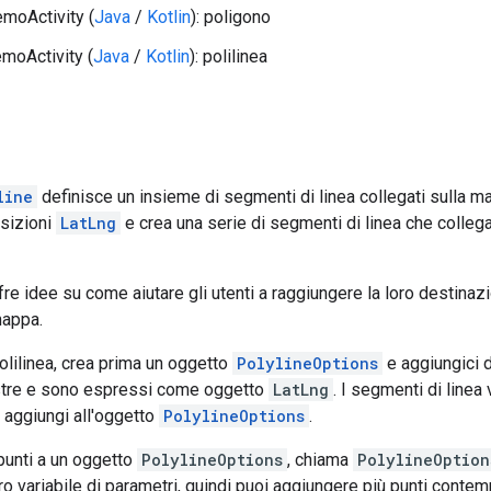
moActivity (
Java
/
Kotlin
): poligono
moActivity (
Java
/
Kotlin
): polilinea
line
definisce un insieme di segmenti di linea collegati sulla 
osizioni
LatLng
e crea una serie di segmenti di linea che colle
e idee su come aiutare gli utenti a raggiungere la loro destinazio
mappa.
olilinea, crea prima un oggetto
PolylineOptions
e aggiungici d
estre e sono espressi come oggetto
LatLng
. I segmenti di linea
li aggiungi all'oggetto
PolylineOptions
.
punti a un oggetto
PolylineOptions
, chiama
PolylineOption
o variabile di parametri, quindi puoi aggiungere più punti cont