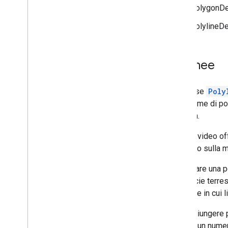
PolygonDe
PolylineDe
Polilinee
La classe
Poly
un insieme di p
ordinata.
Questo video offr
percorso sulla 
Per creare una p
superficie terr
all'ordine in cui 
Per aggiungere 
accetta un numer