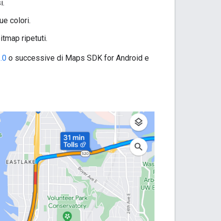
i.
ue colori.
itmap ripetuti.
.0
o successive di Maps SDK for Android e