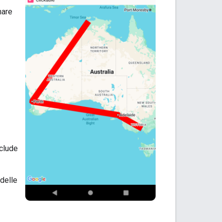
nare
clude
delle