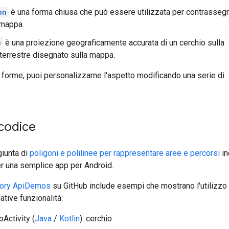
on
è una forma chiusa che può essere utilizzata per contrasseg
 mappa.
e
è una proiezione geograficamente accurata di un cerchio sulla
 terrestre disegnato sulla mappa.
 forme, puoi personalizzarne l'aspetto modificando una serie di
 codice
ggiunta di
poligoni e polilinee per rappresentare aree e percorsi
in
per una semplice app per Android.
tory ApiDemos
su GitHub include esempi che mostrano l'utilizzo 
ative funzionalità:
Activity (
Java
/
Kotlin
): cerchio