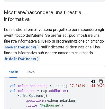
Mostrare
/
nascondere una finestra
informativa
Le finestre informative sono progettate per rispondere agli
eventi tocco dell'utente. Se preferisci, puoi mostrare una
finestra informativa a livello di programmazione chiamando
showInfoWindow()
sull'indicatore di destinazione. Una
finestra informativa può essere nascosta chiamando
hideInfoWindow()
.
Kotlin
Java
val
melbourneLatLng
=
LatLng
(
-
37.81319
,
144.96298
)
val
melbourne
=
map
.
addMarker
(
MarkerOptions
()
.
position
(
melbourneLatLng
)
.
title
(
"Melbourne"
)