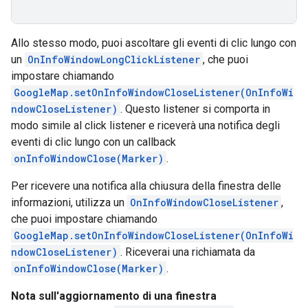
Allo stesso modo, puoi ascoltare gli eventi di clic lungo con
un
OnInfoWindowLongClickListener
, che puoi
impostare chiamando
GoogleMap.setOnInfoWindowCloseListener(OnInfoWi
ndowCloseListener)
. Questo listener si comporta in
modo simile al click listener e riceverà una notifica degli
eventi di clic lungo con un callback
onInfoWindowClose(Marker)
.
Per ricevere una notifica alla chiusura della finestra delle
informazioni, utilizza un
OnInfoWindowCloseListener
,
che puoi impostare chiamando
GoogleMap.setOnInfoWindowCloseListener(OnInfoWi
ndowCloseListener)
. Riceverai una richiamata da
onInfoWindowClose(Marker)
.
Nota sull'aggiornamento di una finestra