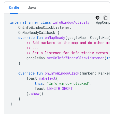
Kotlin
Java
internal
inner
class
InfoWindowActivity
:
AppCompa
OnInfoWindowClickListener
,
OnMapReadyCallback
{
override
fun
onMapReady
(
googleMap
:
GoogleMap
)
// Add markers to the map and do other map
// ...
// Set a listener for info window events.
googleMap
.
setOnInfoWindowClickListener
(
thi
}
override
fun
onInfoWindowClick
(
marker
:
Marker
)
Toast
.
makeText
(
this
,
"Info window clicked"
,
Toast
.
LENGTH_SHORT
).
show
()
}
}