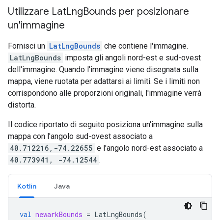
Utilizzare Lat
Lng
Bounds per posizionare
un'immagine
Fornisci un
LatLngBounds
che contiene l'immagine.
LatLngBounds
imposta gli angoli nord-est e sud-ovest
dell'immagine. Quando l'immagine viene disegnata sulla
mappa, viene ruotata per adattarsi ai limiti. Se i limiti non
corrispondono alle proporzioni originali, l'immagine verrà
distorta.
Il codice riportato di seguito posiziona un'immagine sulla
mappa con l'angolo sud-ovest associato a
40.712216,-74.22655
e l'angolo nord-est associato a
40.773941, -74.12544
.
Kotlin
Java
val
newarkBounds
=
LatLngBounds
(