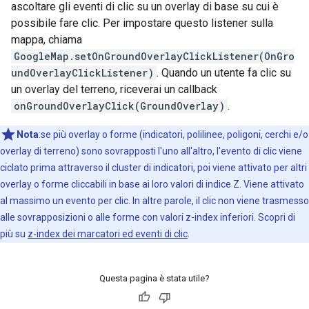
ascoltare gli eventi di clic su un overlay di base su cui è
possibile fare clic. Per impostare questo listener sulla
mappa, chiama
GoogleMap.setOnGroundOverlayClickListener(OnGro
undOverlayClickListener)
. Quando un utente fa clic su
un overlay del terreno, riceverai un callback
onGroundOverlayClick(GroundOverlay)
.
Nota
:se più overlay o forme (indicatori, polilinee, poligoni, cerchi e/o
overlay di terreno) sono sovrapposti l'uno all'altro, l'evento di clic viene
ciclato prima attraverso il cluster di indicatori, poi viene attivato per altri
overlay o forme cliccabili in base ai loro valori di indice Z. Viene attivato
al massimo un evento per clic. In altre parole, il clic non viene trasmesso
alle sovrapposizioni o alle forme con valori z-index inferiori. Scopri di
più su
z-index dei marcatori ed eventi di clic
.
Questa pagina è stata utile?