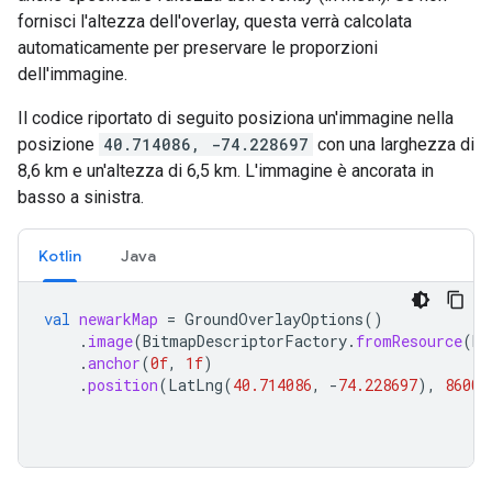
fornisci l'altezza dell'overlay, questa verrà calcolata
automaticamente per preservare le proporzioni
dell'immagine.
Il codice riportato di seguito posiziona un'immagine nella
posizione
40.714086, -74.228697
con una larghezza di
8,6 km e un'altezza di 6,5 km. L'immagine è ancorata in
basso a sinistra.
Kotlin
Java
val
newarkMap
=
GroundOverlayOptions
()
.
image
(
BitmapDescriptorFactory
.
fromResource
(
R
.
.
anchor
(
0f
,
1f
)
.
position
(
LatLng
(
40.714086
,
-
74.228697
),
8600f