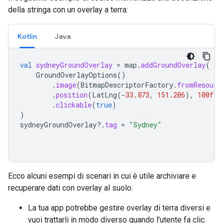
della stringa con un overlay a terra:
Kotlin
Java
val
sydneyGroundOverlay
=
map
.
addGroundOverlay
(
GroundOverlayOptions
()
.
image
(
BitmapDescriptorFactory
.
fromResourc
.
position
(
LatLng
(
-
33.873
,
151.206
),
100f
)
.
clickable
(
true
)
)
sydneyGroundOverlay
?.
tag
=
"Sydney"
Ecco alcuni esempi di scenari in cui è utile archiviare e
recuperare dati con overlay al suolo:
La tua app potrebbe gestire overlay di terra diversi e
vuoi trattarli in modo diverso quando l'utente fa clic.