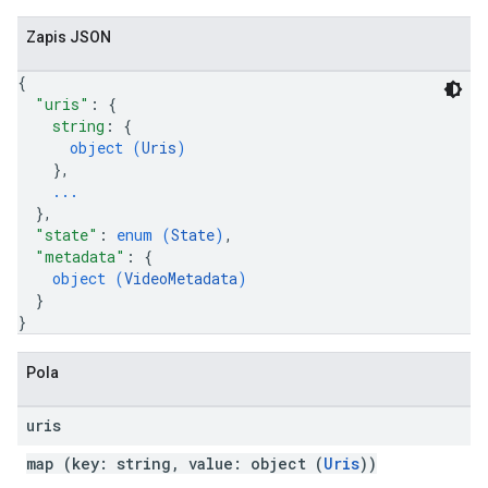
Zapis JSON
{
"uris"
: 
{
string
: 
{
object (
Uris
)
}
,
...
}
,
"state"
: 
enum (
State
)
,
"metadata"
: 
{
object (
VideoMetadata
)
}
}
Pola
uris
map (key: string, value: object (
Uris
))