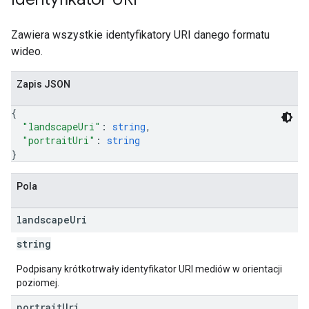
Zawiera wszystkie identyfikatory URI danego formatu
wideo.
Zapis JSON
{
"landscapeUri"
: 
string
,
"portraitUri"
: 
string
}
Pola
landscape
Uri
string
Podpisany krótkotrwały identyfikator URI mediów w orientacji
poziomej.
portrait
Uri