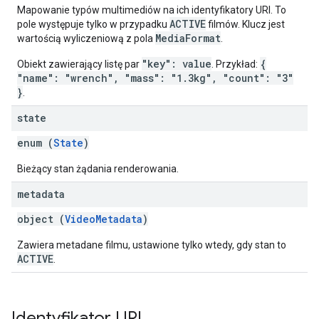
Mapowanie typów multimediów na ich identyfikatory URI. To
ACTIVE
pole występuje tylko w przypadku
filmów. Klucz jest
MediaFormat
wartością wyliczeniową z pola
.
"key": value
{
Obiekt zawierający listę par
. Przykład:
"name": "wrench", "mass": "1.3kg", "count": "3"
}
.
state
enum (
State
)
Bieżący stan żądania renderowania.
metadata
object (
VideoMetadata
)
Zawiera metadane filmu, ustawione tylko wtedy, gdy stan to
ACTIVE
.
Identyfikator URI